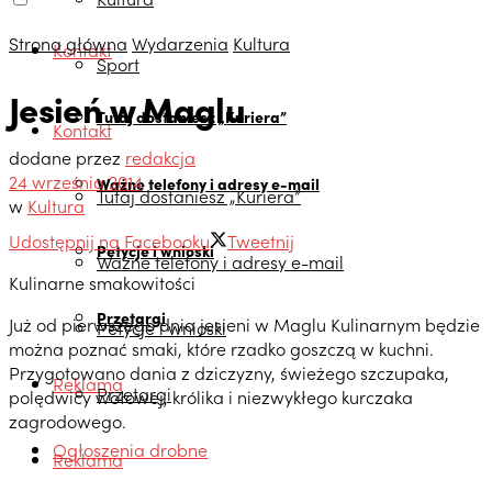
Strona główna
Wydarzenia
Kultura
Kontakt
Sport
Jesień w Maglu
Tutaj dostaniesz „Kuriera”
Kontakt
dodane przez
redakcja
24 września 2014
Ważne telefony i adresy e-mail
Tutaj dostaniesz „Kuriera”
w
Kultura
Udostępnij na Facebooku
Tweetnij
Petycje i wnioski
Ważne telefony i adresy e-mail
Kulinarne smakowitości
Przetargi
Już od pierwszego dnia jesieni w Maglu Kulinarnym będzie
Petycje i wnioski
można poznać smaki, które rzadko goszczą w kuchni.
Przygotowano dania z dziczyzny, świeżego szczupaka,
Reklama
Przetargi
polędwicy wołowej, królika i niezwykłego kurczaka
zagrodowego.
Ogłoszenia drobne
Reklama