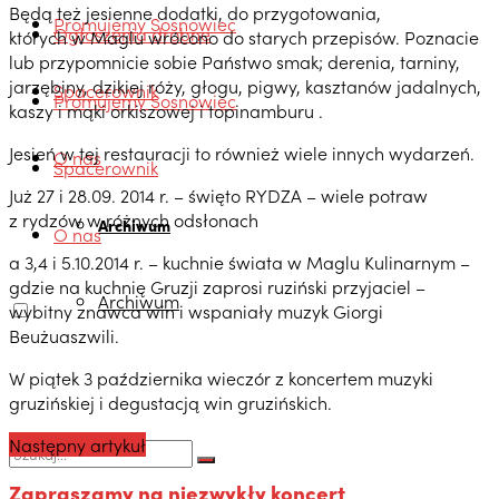
Będą też jesienne dodatki, do przygotowania,
Promujemy Sosnowiec
Ogłoszenia drobne
których w Maglu wrócono do starych przepisów. Poznacie
lub przypomnicie sobie Państwo smak; derenia, tarniny,
jarzębiny, dzikiej róży, głogu, pigwy, kasztanów jadalnych,
Spacerownik
Promujemy Sosnowiec
kaszy i mąki orkiszowej i topinamburu .
Jesień w tej restauracji to również wiele innych wydarzeń.
O nas
Spacerownik
Już 27 i 28.09. 2014 r. – święto RYDZA – wiele potraw
z rydzów w różnych odsłonach
Archiwum
O nas
a 3,4 i 5.10.2014 r. – kuchnie świata w Maglu Kulinarnym –
gdzie na kuchnię Gruzji zaprosi ruziński przyjaciel –
Archiwum
wybitny znawca win i wspaniały muzyk Giorgi
Beużuaszwili.
W piątek 3 października wieczór z koncertem muzyki
gruzińskiej i degustacją win gruzińskich.
Następny artykuł
Zapraszamy na niezwykły koncert