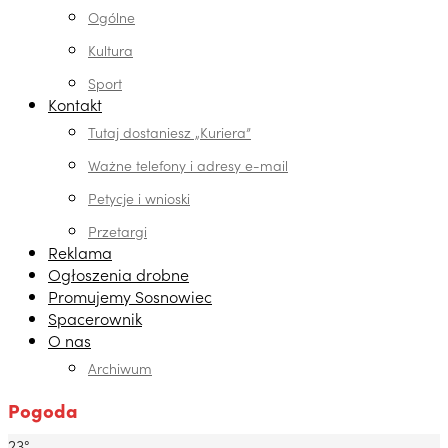
Ogólne
Kultura
Sport
Kontakt
Tutaj dostaniesz „Kuriera”
Ważne telefony i adresy e-mail
Petycje i wnioski
Przetargi
Reklama
Ogłoszenia drobne
Promujemy Sosnowiec
Spacerownik
O nas
Archiwum
Pogoda
23°