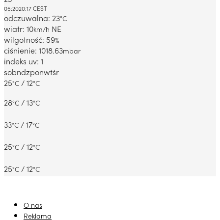
Dabrowa Gornicza, PL
05:20
20:17 CEST
odczuwalna: 23
°C
wiatr: 10
NE
km/h
wilgotność: 59
%
ciśnienie: 1018.63
mbar
indeks uv: 1
sob
ndz
pon
wt
śr
25
/ 12
°C
°C
28
/ 13
°C
°C
33
/ 17
°C
°C
25
/ 12
°C
°C
25
/ 12
°C
°C
O nas
Reklama