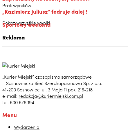
Brak wyników
„Kazimierz Juliusz” fedruje dalej !
Pokaż wszystkie wyniki
Sportowy weekend
Reklama
„Kurier Miejski” czasopismo samorządowe
– Sosnowiecka Sieć Szerokopasmowa Sp. z o.o.
41-200 Sosnowiec, ul. 3 Maja 11 pok. 216-218
e-mail:
redakcja@kuriermiejski.com.pl
tel. 600 676 194
Menu
Wydarzenia