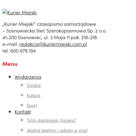
„Kurier Miejski” czasopismo samorządowe
– Sosnowiecka Sieć Szerokopasmowa Sp. z o.o.
41-200 Sosnowiec, ul. 3 Maja 11 pok. 216-218
e-mail:
redakcja@kuriermiejski.com.pl
tel. 600 676 194
Menu
Wydarzenia
Ogólne
Kultura
Sport
Kontakt
Tutaj dostaniesz „Kuriera”
Ważne telefony i adresy e-mail