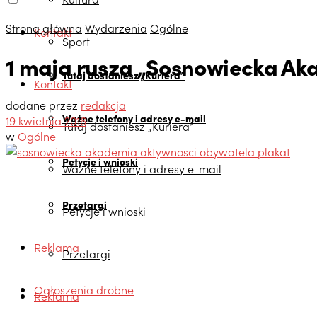
Strona główna
Wydarzenia
Ogólne
Kontakt
Sport
1 maja rusza „Sosnowiecka A
Tutaj dostaniesz „Kuriera”
Kontakt
dodane przez
redakcja
Ważne telefony i adresy e-mail
19 kwietnia 2016
Tutaj dostaniesz „Kuriera”
w
Ogólne
Petycje i wnioski
Ważne telefony i adresy e-mail
Przetargi
Petycje i wnioski
Reklama
Przetargi
Ogłoszenia drobne
Reklama