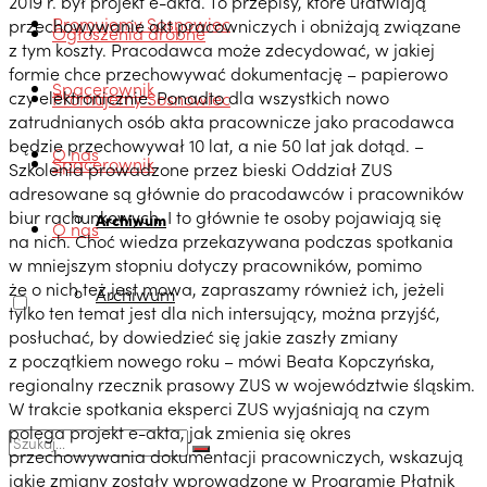
2019 r. był projekt e-akta. To przepisy, które ułatwiają
Promujemy Sosnowiec
przechowywanie akt pracowniczych i obniżają związane
Ogłoszenia drobne
z tym koszty. Pracodawca może zdecydować, w jakiej
formie chce przechowywać dokumentację – papierowo
Spacerownik
czy elektronicznie. Ponadto dla wszystkich nowo
Promujemy Sosnowiec
zatrudnianych osób akta pracownicze jako pracodawca
będzie przechowywał 10 lat, a nie 50 lat jak dotąd. –
O nas
Spacerownik
Szkolenia prowadzone przez bieski Oddział ZUS
adresowane są głównie do pracodawców i pracowników
biur rachunkowych. I to głównie te osoby pojawiają się
Archiwum
O nas
na nich. Choć wiedza przekazywana podczas spotkania
w mniejszym stopniu dotyczy pracowników, pomimo
że o nich też jest mowa, zapraszamy również ich, jeżeli
Archiwum
tylko ten temat jest dla nich intersujący, można przyjść,
posłuchać, by dowiedzieć się jakie zaszły zmiany
z początkiem nowego roku – mówi Beata Kopczyńska,
regionalny rzecznik prasowy ZUS w województwie śląskim.
W trakcie spotkania eksperci ZUS wyjaśniają na czym
polega projekt e-akta, jak zmienia się okres
przechowywania dokumentacji pracowniczych, wskazują
jakie zmiany zostały wprowadzone w Programie Płatnik