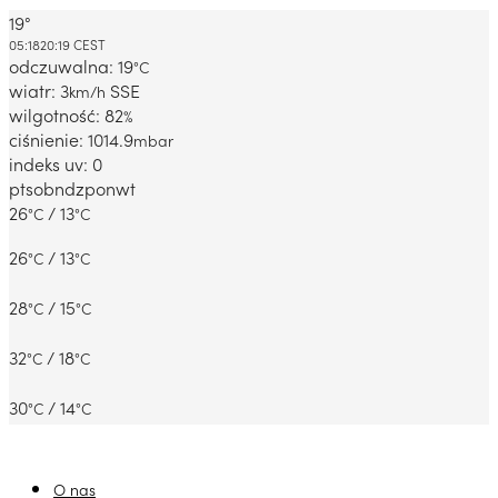
19°
Dabrowa Gornicza, PL
05:18
20:19 CEST
odczuwalna: 19
°C
wiatr: 3
SSE
km/h
wilgotność: 82
%
ciśnienie: 1014.9
mbar
indeks uv: 0
pt
sob
ndz
pon
wt
26
/ 13
°C
°C
26
/ 13
°C
°C
28
/ 15
°C
°C
32
/ 18
°C
°C
30
/ 14
°C
°C
O nas