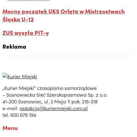
Mocny początek UKS Orlęta w Mistrzostwach
Śląska U-12
ZUS wysyła PIT-y
Reklama
„Kurier Miejski” czasopismo samorządowe
– Sosnowiecka Sieć Szerokopasmowa Sp. z o.o.
41-200 Sosnowiec, ul. 3 Maja 11 pok. 216-218
e-mail:
redakcja@kuriermiejski.com.pl
tel. 600 676 194
Menu