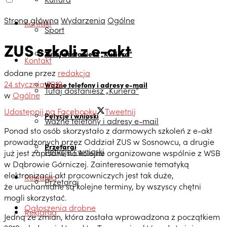
Strona główna
Wydarzenia
Ogólne
Kontakt
Sport
ZUS szkoli z e-akt
Tutaj dostaniesz „Kuriera”
Kontakt
dodane przez
redakcja
24 stycznia 2019
Ważne telefony i adresy e-mail
Tutaj dostaniesz „Kuriera”
w
Ogólne
Udostępnij na Facebooku
Tweetnij
Petycje i wnioski
Ważne telefony i adresy e-mail
Ponad sto osób skorzystało z darmowych szkoleń z e-akt
prowadzonych przez Oddział ZUS w Sosnowcu, a drugie
Przetargi
Petycje i wnioski
już jest zapisane na kolejne organizowane wspólnie z WSB
w Dąbrowie Górniczej. Zainteresowanie tematyką
elektronizacji akt pracowniczych jest tak duże,
Reklama
Przetargi
że uruchamiane są kolejne terminy, by wszyscy chętni
mogli skorzystać.
Ogłoszenia drobne
Reklama
Jedną ze zmian, która została wprowadzona z początkiem