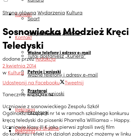
Strona główna
Wydarzenia
Kultura
Kontakt
Sport
Sosnowiecka Młodzież Kręci
Tutaj dostaniesz „Kuriera”
Kontakt
Teledyski
Ważne telefony i adresy e-mail
Tutaj dostaniesz „Kuriera”
dodane przez
redakcja
2 kwietnia 2014
Petycje i wnioski
w
Kultura
Ważne telefony i adresy e-mail
Udostępnij na Facebooku
Tweetnij
Przetargi
Petycje i wnioski
Tanecznie w ZSO nr 14
Uczniowie z sosnowieckiego Zespołu Szkół
Reklama
Przetargi
Ogólnokształcących nr 14 w ramach szkolnego konkursu
kręcą teledyski do piosenki Pharrella Williamsa – Happy.
Uczniowie klasy III K jako pierwsi zgłosili swój film
Ogłoszenia drobne
Reklama
do konkursu i efekt ich działań zobaczyć możemy w linku