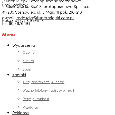
„Kurier Miejski” czasopismo samorządowe
Brak wyników
– Sosnowiecka Sieć Szerokopasmowa Sp. z o.o.
41-200 Sosnowiec, ul. 3 Maja 11 pok. 216-218
e-mail:
redakcja@kuriermiejski.com.pl
Pokaż wszystkie wyniki
tel. 600 676 194
Menu
Wydarzenia
Ogólne
Kultura
Sport
Kontakt
Tutaj dostaniesz „Kuriera”
Ważne telefony i adresy e-mail
Petycje i wnioski
Przetargi
Reklama