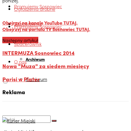
poniżej.
Promujemy Sosnowiec
Ogłoszenia drobne
Obejrzyj na kanale YouTube TUTAJ.
Spacerownik
Promujemy Sosnowiec
Obejrzyj na portalu TV Sosnowiec TUTAJ.
Następny artykuł
O nas
Spacerownik
INTERMUZA Sosnowiec 2014
Archiwum
O nas
Nowa "Muza" za siedem miesięcy
Parisi w Plater
Archiwum
Reklama