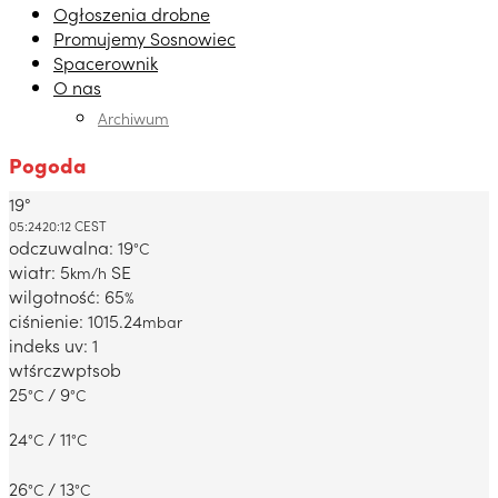
Ogłoszenia drobne
Promujemy Sosnowiec
Spacerownik
O nas
Archiwum
Pogoda
19°
Dabrowa Gornicza, PL
05:24
20:12 CEST
odczuwalna: 19
°C
wiatr: 5
SE
km/h
wilgotność: 65
%
ciśnienie: 1015.24
mbar
indeks uv: 1
wt
śr
czw
pt
sob
25
/ 9
°C
°C
24
/ 11
°C
°C
26
/ 13
°C
°C