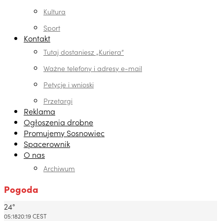
Kultura
Sport
Kontakt
Tutaj dostaniesz „Kuriera”
Ważne telefony i adresy e-mail
Petycje i wnioski
Przetargi
Reklama
Ogłoszenia drobne
Promujemy Sosnowiec
Spacerownik
O nas
Archiwum
Pogoda
24°
Dabrowa Gornicza, PL
05:18
20:19 CEST