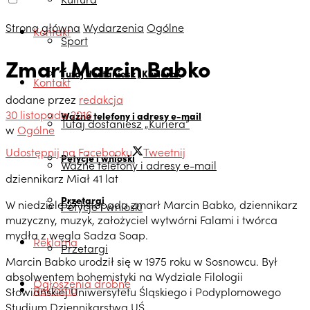
Strona główna
Wydarzenia
Ogólne
Kontakt
Sport
Zmarł Marcin Babko
Tutaj dostaniesz „Kuriera”
Kontakt
dodane przez
redakcja
30 listopada 2016
Ważne telefony i adresy e-mail
Tutaj dostaniesz „Kuriera”
w
Ogólne
Udostępnij na Facebooku
Tweetnij
Petycje i wnioski
Ważne telefony i adresy e-mail
dziennikarz Miał 41 lat
Przetargi
W niedzielę 27 listopada zmarł Marcin Babko, dziennikarz
Petycje i wnioski
muzyczny, muzyk, założyciel wytwórni Falami i twórca
mydła z węgla Sadza Soap.
Reklama
Przetargi
Marcin Babko urodził się w 1975 roku w Sosnowcu. Był
absolwentem bohemistyki na Wydziale Filologii
Ogłoszenia drobne
Reklama
Słowiańskiej Uniwersytetu Śląskiego i Podyplomowego
Studium Dziennikarstwa UŚ.