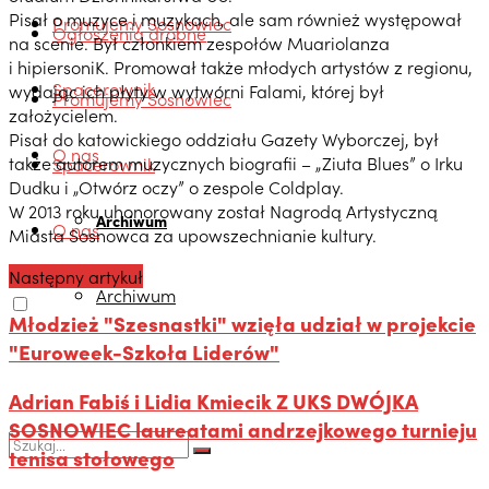
Pisał o muzyce i muzykach, ale sam również występował
Promujemy Sosnowiec
Ogłoszenia drobne
na scenie. Był członkiem zespołów Muariolanza
i hipiersoniK. Promował także młodych artystów z regionu,
Spacerownik
wydając ich płyty w wytwórni Falami, której był
Promujemy Sosnowiec
założycielem.
Pisał do katowickiego oddziału Gazety Wyborczej, był
O nas
także autorem muzycznych biografii – „Ziuta Blues” o Irku
Spacerownik
Dudku i „Otwórz oczy” o zespole Coldplay.
W 2013 roku uhonorowany został Nagrodą Artystyczną
Archiwum
O nas
Miasta Sosnowca za upowszechnianie kultury.
Następny artykuł
Archiwum
Młodzież "Szesnastki" wzięła udział w projekcie
"Euroweek-Szkoła Liderów"
Adrian Fabiś i Lidia Kmiecik Z UKS DWÓJKA
SOSNOWIEC laureatami andrzejkowego turnieju
tenisa stołowego