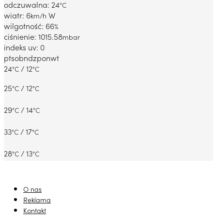
odczuwalna: 24
°C
wiatr: 6
W
km/h
wilgotność: 66
%
ciśnienie: 1015.58
mbar
indeks uv: 0
pt
sob
ndz
pon
wt
24
/ 12
°C
°C
25
/ 12
°C
°C
29
/ 14
°C
°C
33
/ 17
°C
°C
28
/ 13
°C
°C
O nas
Reklama
Kontakt