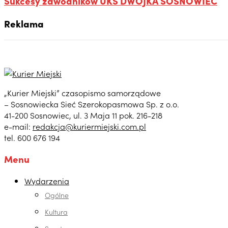
Sukcesy zawodników UKS DWÓJKA SOSNOWIEC
Reklama
„Kurier Miejski” czasopismo samorządowe
– Sosnowiecka Sieć Szerokopasmowa Sp. z o.o.
41-200 Sosnowiec, ul. 3 Maja 11 pok. 216-218
e-mail:
redakcja@kuriermiejski.com.pl
tel. 600 676 194
Menu
Wydarzenia
Ogólne
Kultura