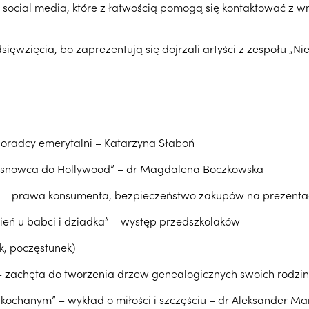
 social media, które z łatwością pomogą się kontaktować z w
sięwzięcia, bo zaprezentują się dojrzali artyści z zespołu „N
doradcy emerytalni – Katarzyna Słaboń
Sosnowca do Hollywood” – dr Magdalena Boczkowska
– prawa konsumenta, bezpieczeństwo zakupów na prezentac
sień u babci i dziadka” – występ przedszkolaków
k, poczęstunek)
 zachęta do tworzenia drzew genealogicznych swoich rodzi
 kochanym” – wykład o miłości i szczęściu – dr Aleksander M