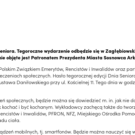
Seniora. Tegoroczne wydarzenie odbędzie się w Zagłębiowski
nie objęte jest Patronatem Prezydenta Miasta Sosnowca Ark
olskim Związkiem Emerytów, Rencistów i Inwalidów oraz partn
eczeniach społecznych. Hasło tegorocznej edycji Dnia Seniora
 Gustawa Daniłowskiego przy ul. Kościelnej 11. Tego dnia w go
eń społecznych, będzie można się dowiedzieć m. in. jak nie 
 jak kochać i być kochanym. Wykładowcy zachęcą także do two
encistów i Inwalidów, PFRON, NFZ, Miejskiego Ośrodka Pomocy
adu ciała.
ządzeń mobilnych, tj. smartfonów. Będzie można nauczyć się 