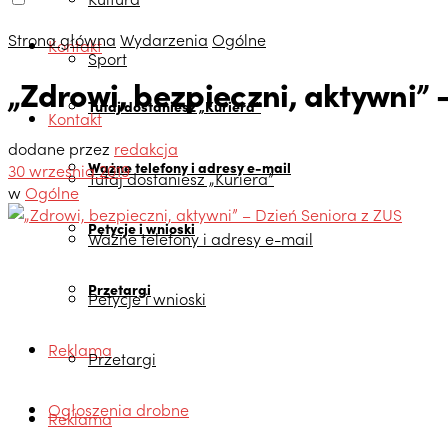
Strona główna
Wydarzenia
Ogólne
Kontakt
Sport
„Zdrowi, bezpieczni, aktywni” 
Tutaj dostaniesz „Kuriera”
Kontakt
dodane przez
redakcja
Ważne telefony i adresy e-mail
30 września 2019
Tutaj dostaniesz „Kuriera”
w
Ogólne
Petycje i wnioski
Ważne telefony i adresy e-mail
Przetargi
Petycje i wnioski
Reklama
Przetargi
Ogłoszenia drobne
Reklama