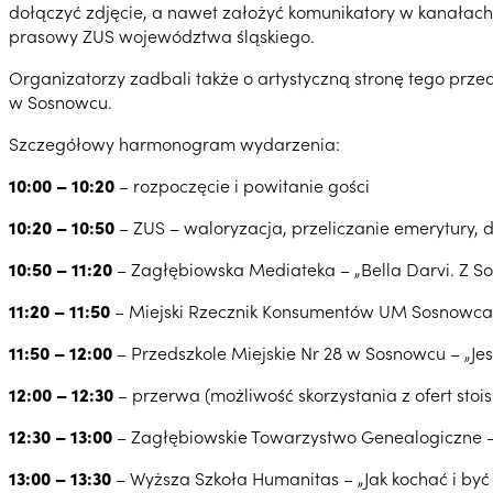
dołączyć zdjęcie, a nawet założyć komunikatory w kanałach
prasowy ZUS województwa śląskiego.
Organizatorzy zadbali także o artystyczną stronę tego przed
w Sosnowcu.
Szczegółowy harmonogram wydarzenia:
10:00 – 10:20
– rozpoczęcie i powitanie gości
10:20 – 10:50
– ZUS – waloryzacja, przeliczanie emerytury, 
10:50 – 11:20
– Zagłębiowska Mediateka – „Bella Darvi. Z 
11:20 – 11:50
– Miejski Rzecznik Konsumentów UM Sosnowca 
11:50 – 12:00
– Przedszkole Miejskie Nr 28 w Sosnowcu – „Je
12:00 – 12:30
– przerwa (możliwość skorzystania z ofert stois
12:30 – 13:00
– Zagłębiowskie Towarzystwo Genealogiczne –
13:00 – 13:30
– Wyższa Szkoła Humanitas – „Jak kochać i być