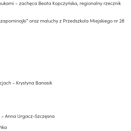
nukami – zachęca Beata Kopczyńska, regionalny rzecznik
iezapominajki” oraz maluchy z Przedszkola Miejskiego nr 28
jach – Krystyna Banasik
n – Anna Urgacz-Szczęsna
ańka