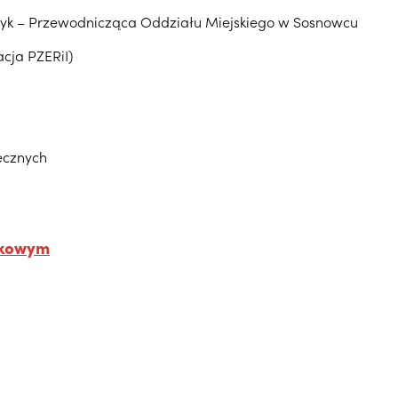
czyk – Przewodnicząca Oddziału Miejskiego w Sosnowcu
cja PZERiI)
ecznych
ukowym