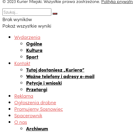
© 2023 Kurier Miejski. Wszystkie prawa zastrzeżone.
Polityka prywatn
Brak wyników
Pokaż wszystkie wyniki
Wydarzenia
Ogólne
Kultura
Sport
Kontakt
Tutaj dostaniesz „Kuriera”
Ważne telefony i adresy e-mail
Petycje i wnioski
Przetargi
Reklama
Ogłoszenia drobne
Promujemy Sosnowiec
Spacerownik
O nas
Archiwum