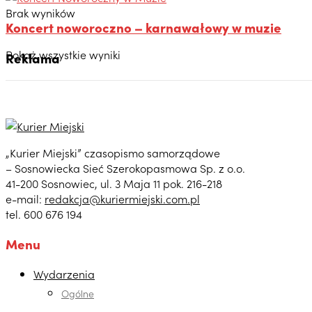
Brak wyników
Koncert noworoczno – karnawałowy w muzie
Pokaż wszystkie wyniki
Reklama
„Kurier Miejski” czasopismo samorządowe
– Sosnowiecka Sieć Szerokopasmowa Sp. z o.o.
41-200 Sosnowiec, ul. 3 Maja 11 pok. 216-218
e-mail:
redakcja@kuriermiejski.com.pl
tel. 600 676 194
Menu
Wydarzenia
Ogólne