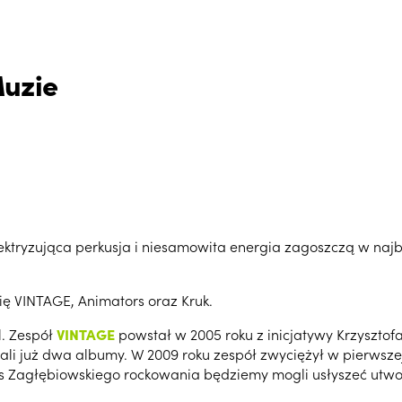
Muzie
ktryzująca perkusja i niesamowita energia zagoszczą w najbl
się VINTAGE, Animators oraz Kruk.
l. Zespół
VINTAGE
powstał w 2005 roku z inicjatywy Krzysztof
już dwa albumy. W 2009 roku zespół zwyciężył w pierwszej e
agłębiowskiego rockowania będziemy mogli usłyszeć utworu z