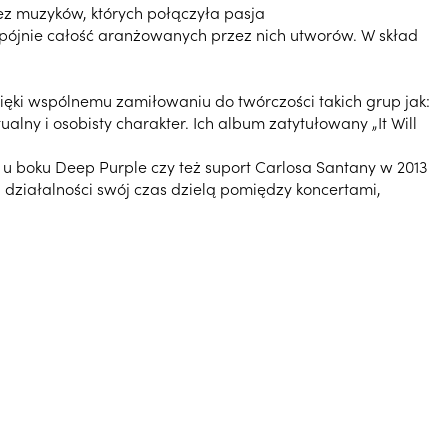
ez muzyków, których połączyła pasja
spójnie całość aranżowanych przez nich utworów. W skład
zięki wspólnemu zamiłowaniu do twórczości takich grup jak:
alny i osobisty charakter. Ich album zatytułowany „It Will
 u boku Deep Purple czy też suport Carlosa Santany w 2013
działalności swój czas dzielą pomiędzy koncertami,