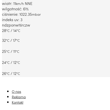
wiatr: 11
NNE
km/h
wilgotność: 61
%
ciśnienie: 1022.35
mbar
indeks uv: 3
ndz
pon
wt
śr
czw
28
/ 14
°C
°C
32
/ 17
°C
°C
25
/ 11
°C
°C
24
/ 12
°C
°C
26
/ 12
°C
°C
O nas
Reklama
Kontakt