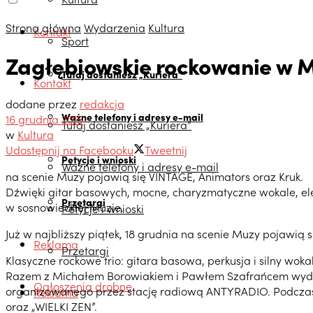
Strona główna
Wydarzenia
Kultura
Kontakt
Sport
Zagłębiowskie rockowanie w 
Tutaj dostaniesz „Kuriera”
Kontakt
dodane przez
redakcja
Ważne telefony i adresy e-mail
16 grudnia 2015
Tutaj dostaniesz „Kuriera”
w
Kultura
Udostępnij na Facebooku
Tweetnij
Petycje i wnioski
Ważne telefony i adresy e-mail
na scenie Muzy pojawią się VINTAGE, Animators oraz Kruk.
Dźwięki gitar basowych, mocne, charyzmatyczne wokale, ele
Przetargi
w sosnowieckiej Muzie.
Petycje i wnioski
Już w najbliższy piątek, 18 grudnia na scenie Muzy pojawią 
Reklama
Przetargi
Klasyczne rockowe trio: gitara basowa, perkusja i silny woka
Razem z Michałem Borowiakiem i Pawłem Szafrańcem wydali 
Ogłoszenia drobne
organizowanego przez stację radiową ANTYRADIO. Podczas Z
Reklama
oraz „WIELKI ZEN”.