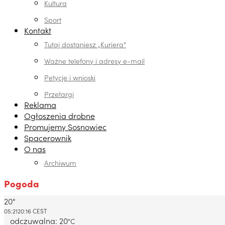
Kultura
Sport
Kontakt
Tutaj dostaniesz „Kuriera”
Ważne telefony i adresy e-mail
Petycje i wnioski
Przetargi
Reklama
Ogłoszenia drobne
Promujemy Sosnowiec
Spacerownik
O nas
Archiwum
Pogoda
20°
Dabrowa Gornicza, PL
05:21
20:16 CEST
odczuwalna: 20
°C