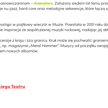
h sosnowiczaninom –
Animators
. Założony siedem lat temu prz
 nu-jazz, hard core oraz melodyjne sekwencje, które łączą 
 wystąpi w piątkowy wieczór w Muzie. Powstała w 2001 roku d
 inspiracje ze współczesnej muzyki rockowej, nadając jej aktu
nzje z kraju i zza granicy. Kruk może się pochwalić graniem
, np. magazynie „Metal Hammer”. Muzycy od początku swojej 
niem nowych albumów.
iego Teatru