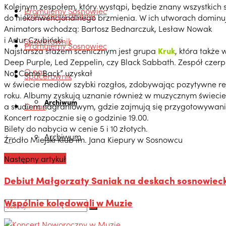
Kolejnym zespołem, który wystąpi, będzie znany wszystkic
Promujemy Sosnowiec
Ogłoszenia drobne
do niekonwencjonalnego brzmienia. W ich utworach dominuje
Animators wchodzą: Bartosz Bednarczuk, Lesław Nowak
i Artur Czubiński.
Spacerownik
Promujemy Sosnowiec
Najstarsza stażem scenicznym jest grupa
Kruk
, która także
Deep Purple, Led Zeppelin, czy Black Sabbath. Zespół czerpie
O nas
Not Come Back” uzyskał
Spacerownik
w świecie mediów szybki rozgłos, zdobywając pozytywne rece
roku. Albumy zyskują uznanie również w muzycznym świecie
Archiwum
a studiem nagraniowym, gdzie zajmują się przygotowywa
O nas
Koncert rozpocznie się o godzinie 19.00.
Bilety do nabycia w cenie 5 i 10 złotych.
Archiwum
Źródło Miejski Klub im. Jana Kiepury w Sosnowcu
Następny artykuł
Debiut Małgorzaty Saniak na deskach sosnowieck
Wspólnie kolędowali w Muzie