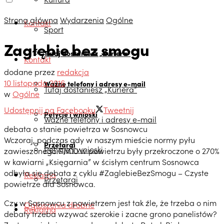
Strona główna
Wydarzenia
Ogólne
Kontakt
Sport
Zagłębie bez smogu
Tutaj dostaniesz „Kuriera”
Kontakt
dodane przez
redakcja
10 listopada 2016
Ważne telefony i adresy e-mail
Tutaj dostaniesz „Kuriera”
w
Ogólne
Udostępnij na Facebooku
Tweetnij
Petycje i wnioski
Ważne telefony i adresy e-mail
debata o stanie powietrza w Sosnowcu
Wczoraj, podczas gdy w naszym mieście normy pyłu
Przetargi
Petycje i wnioski
zawieszonego PM10 w powietrzu były przekroczone o 270%
w kawiarni „Księgarnia” w ścisłym centrum Sosnowca
odbyła się debata z cyklu #ZaglebieBezSmogu – Czyste
Reklama
Przetargi
powietrze dla Sosnowca.
Czy w Sosnowcu z powietrzem jest tak źle, że trzeba o nim
Ogłoszenia drobne
Reklama
debaty trzeba wzywać szerokie i zacne grono panelistów?