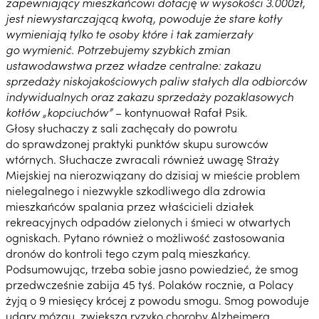
zapewniający mieszkańcowi dotację w wysokości 3.000zł,
jest niewystarczającą kwotą, powoduje że stare kotły
wymieniają tylko te osoby które i tak zamierzały
go wymienić. Potrzebujemy szybkich zmian
ustawodawstwa przez władze centralne: zakazu
sprzedaży niskojakościowych paliw stałych dla odbiorców
indywidualnych oraz zakazu sprzedaży pozaklasowych
kotłów „kopciuchów”
– kontynuował Rafał Psik.
Głosy słuchaczy z sali zachęcały do powrotu
do sprawdzonej praktyki punktów skupu surowców
wtórnych. Słuchacze zwracali również uwagę Straży
Miejskiej na nierozwiązany do dzisiaj w mieście problem
nielegalnego i niezwykle szkodliwego dla zdrowia
mieszkańców spalania przez właścicieli działek
rekreacyjnych odpadów zielonych i śmieci w otwartych
ogniskach. Pytano również o możliwość zastosowania
dronów do kontroli tego czym palą mieszkańcy.
Podsumowując, trzeba sobie jasno powiedzieć, że smog
przedwcześnie zabija 45 tyś. Polaków rocznie, a Polacy
żyją o 9 miesięcy krócej z powodu smogu. Smog powoduje
udary mózgu, zwiększa ryzyko choroby Alzheimera,