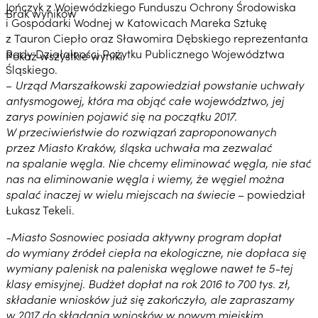
Jończyk z Wojewódzkiego Funduszu Ochrony Środowiska
Brak wyników
i Gospodarki Wodnej w Katowicach Mareka Sztukę
z Tauron Ciepło oraz Sławomira Dębskiego reprezentanta
Rady Działalności Pożytku Publicznego Województwa
Pokaż wszystkie wyniki
Śląskiego.
–
Urząd Marszałkowski zapowiedział powstanie uchwały
antysmogowej, która ma objąć całe województwo, jej
zarys powinien pojawić się na początku 2017.
W przeciwieństwie do rozwiązań zaproponowanych
przez Miasto Kraków, śląska uchwała ma zezwalać
na spalanie węgla. Nie chcemy eliminować węgla, nie stać
nas na eliminowanie węgla i wiemy, że węgiel można
spalać inaczej w wielu miejscach na świecie
– powiedział
Łukasz Tekeli.
-Miasto Sosnowiec posiada aktywny program dopłat
do wymiany źródeł ciepła na ekologiczne, nie dopłaca się
wymiany palenisk na paleniska węglowe nawet te 5-tej
klasy emisyjnej. Budżet dopłat na rok 2016 to 700 tys. zł,
składanie wniosków już się zakończyło, ale zapraszamy
w 2017 do składania wniosków w nowym miejskim