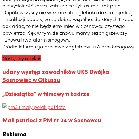
niewydolność serca, zakrzepicę żył, astmę i rak płuc.
Dopóki wszyscy nie wezmą sobie głęboko do serca jednej
z konkluzji debaty, że są dobra wspólne, do których trzeba
dokładać, to nie będziemy mieć w Sosnowcu czystego
powietrza. Sęk w tym, że znowu mamy sezon grzewczy
i znowu trwa alarm smogowy.
Źródło Informacja prasowa Zagłębiowski Alarm Smogowy
Następny artykuł
udany występ zawodników UKS Dwójka
Sosnowiec w Olkuszu
„Dziesiątka” w filmowym kadrze
Mali patrioci z PM nr 34 w Sosnowcu
Reklama