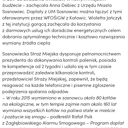
budżecie
– zachęcała Anna Debiec z Urzędu Miasta
Sosnowiec. Dopłaty z UM Sosnowiec można łączyć z tymi
oferowanymi przez WFOŚiGW z Katowic. Wioletta Jończyk
z tej instytucji gorącą zachęcała do korzystania
z darmowych usług ich doradców energetycznych celem
dobrania optymalnego technicznie i kosztowo rozwiązania
wymiany źródła ciepła
Sosnowiecka Straż Miejska dysponuje pełnomocnictwem
prezydenta do dokonywania kontroli palenisk, posiada
te kompetencje od 2 tygodni i udało się w tym czasie
przeprowadzić zaledwie kilkanaście kontroli,
przedstawiciel Straży Miejskiej, zapewnił, że będą
reagować na każde telefoniczne i pisemne zgłoszenie
podejrzenia spalania odpadów.
–
W roku 2015 wymieniono w sosnowcu około 80 kotłów
na ekologiczne, w tym tempie zajmie nam około 160 lat
wymiana wszystkich kotłów na paliwa stałe w mieście
i pozbycie się smogu
– podkreślił Rafał Psik
z Zagłębiowskiego Alarmu Smogowego –
Program dopłat