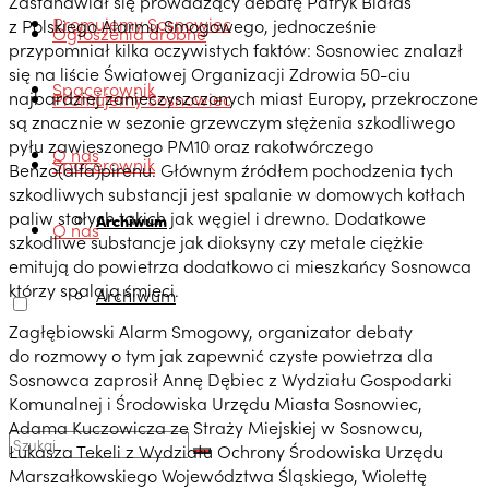
Zastanawiał się prowadzący debatę Patryk Białas
Promujemy Sosnowiec
z Polskiego Alarmu Smogowego, jednocześnie
Ogłoszenia drobne
przypomniał kilka oczywistych faktów: Sosnowiec znalazł
się na liście Światowej Organizacji Zdrowia 50-ciu
Spacerownik
najbardziej zanieczyszczonych miast Europy, przekroczone
Promujemy Sosnowiec
są znacznie w sezonie grzewczym stężenia szkodliwego
pyłu zawieszonego PM10 oraz rakotwórczego
O nas
Spacerownik
Benzo(alfa)pirenu. Głównym źródłem pochodzenia tych
szkodliwych substancji jest spalanie w domowych kotłach
paliw stałych takich jak węgiel i drewno. Dodatkowe
Archiwum
O nas
szkodliwe substancje jak dioksyny czy metale ciężkie
emitują do powietrza dodatkowo ci mieszkańcy Sosnowca
którzy spalają śmieci.
Archiwum
Zagłębiowski Alarm Smogowy, organizator debaty
do rozmowy o tym jak zapewnić czyste powietrza dla
Sosnowca zaprosił Annę Dębiec z Wydziału Gospodarki
Komunalnej i Środowiska Urzędu Miasta Sosnowiec,
Adama Kuczowicza ze Straży Miejskiej w Sosnowcu,
Łukasza Tekeli z Wydziału Ochrony Środowiska Urzędu
Marszałkowskiego Województwa Śląskiego, Wiolettę