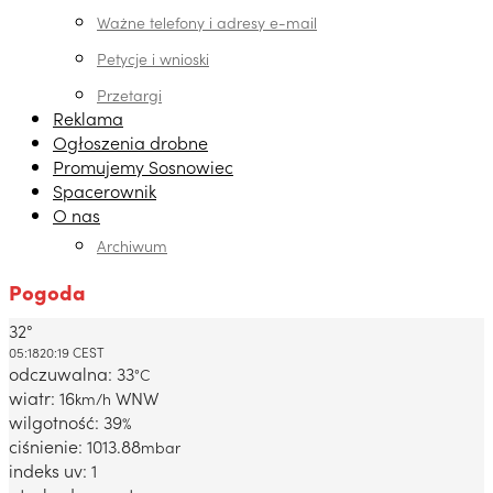
Ważne telefony i adresy e-mail
Petycje i wnioski
Przetargi
Reklama
Ogłoszenia drobne
Promujemy Sosnowiec
Spacerownik
O nas
Archiwum
Pogoda
32°
Dabrowa Gornicza, PL
05:18
20:19 CEST
odczuwalna: 33
°C
wiatr: 16
WNW
km/h
wilgotność: 39
%
ciśnienie: 1013.88
mbar
indeks uv: 1