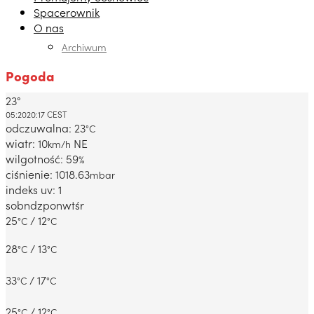
Spacerownik
O nas
Archiwum
Pogoda
23°
Dabrowa Gornicza, PL
05:20
20:17 CEST
odczuwalna: 23
°C
wiatr: 10
NE
km/h
wilgotność: 59
%
ciśnienie: 1018.63
mbar
indeks uv: 1
sob
ndz
pon
wt
śr
25
/ 12
°C
°C
28
/ 13
°C
°C
33
/ 17
°C
°C
25
/ 12
°C
°C