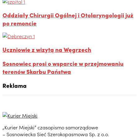
Oddziały Chirurgii Ogólnej i Otolaryngologii już
po remoncie
Uczniowie z wizytą na Węgrzech
Sosnowiec prosi o wsparcie w przejmowaniu
terenów Skarbu Państwa
Reklama
„Kurier Miejski” czasopismo samorządowe
– Sosnowiecka Sieć Szerokopasmowa Sp. z o.o.