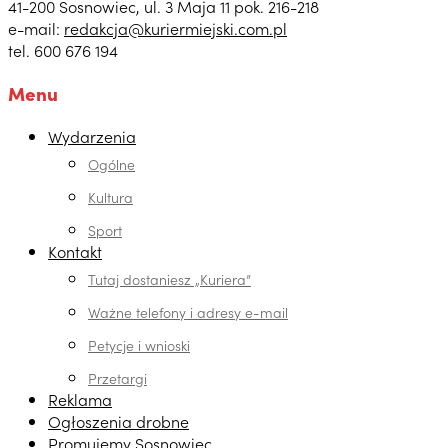
41-200 Sosnowiec, ul. 3 Maja 11 pok. 216-218
e-mail:
redakcja@kuriermiejski.com.pl
tel. 600 676 194
Menu
Wydarzenia
Ogólne
Kultura
Sport
Kontakt
Tutaj dostaniesz „Kuriera”
Ważne telefony i adresy e-mail
Petycje i wnioski
Przetargi
Reklama
Ogłoszenia drobne
Promujemy Sosnowiec