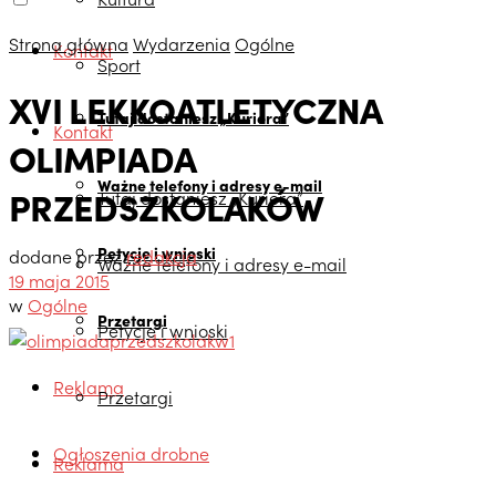
Strona główna
Wydarzenia
Ogólne
Kontakt
Sport
XVI LEKKOATLETYCZNA
Tutaj dostaniesz „Kuriera”
Kontakt
OLIMPIADA
Ważne telefony i adresy e-mail
PRZEDSZKOLAKÓW
Tutaj dostaniesz „Kuriera”
Petycje i wnioski
dodane przez
redakcja
Ważne telefony i adresy e-mail
19 maja 2015
w
Ogólne
Przetargi
Petycje i wnioski
Reklama
Przetargi
Ogłoszenia drobne
Reklama