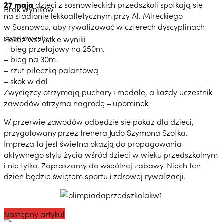
27 maja
dzieci z sosnowieckich przedszkoli spotkają się
Brak wyników
na stadionie lekkoatletycznym przy Al. Mireckiego
w Sosnowcu, aby rywalizować w czterech dyscyplinach
sportowych:
Pokaż wszystkie wyniki
– bieg przełajowy na 250m.
– bieg na 30m.
– rzut piłeczką palantową
– skok w dal
Zwycięzcy otrzymają puchary i medale, a każdy uczestnik
zawodów otrzyma nagrodę – upominek.
W przerwie zawodów odbędzie się pokaz dla dzieci,
przygotowany przez trenera Judo Szymona Szotka.
Impreza ta jest świetną okazją do propagowania
aktywnego stylu życia wśród dzieci w wieku przedszkolnym
i nie tylko. Zapraszamy do wspólnej zabawy. Niech ten
dzień będzie świętem sportu i zdrowej rywalizacji.
Następny artykuł