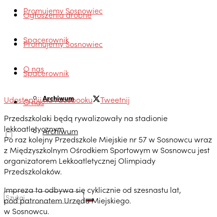
Promujemy Sosnowiec
Ogłoszenia drobne
Spacerownik
Promujemy Sosnowiec
O nas
Spacerownik
Archiwum
Udostępnij na Facebooku
Tweetnij
O nas
Przedszkolaki będą rywalizowały na stadionie
lekkoatletycznym
Archiwum
Po raz kolejny Przedszkole Miejskie nr 57 w Sosnowcu wraz
z Międzyszkolnym Ośrodkiem Sportowym w Sosnowcu jest
organizatorem Lekkoatletycznej Olimpiady
Przedszkolaków.
Impreza ta odbywa się cyklicznie od szesnastu lat,
pod patronatem Urzędu Miejskiego.
w Sosnowcu.