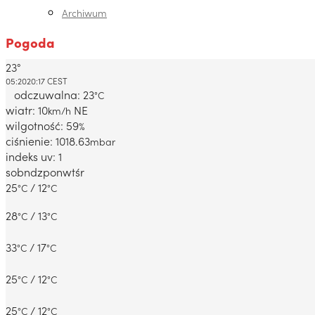
Archiwum
Pogoda
23°
Dabrowa Gornicza, PL
05:20
20:17 CEST
odczuwalna: 23
°C
wiatr: 10
NE
km/h
wilgotność: 59
%
ciśnienie: 1018.63
mbar
indeks uv: 1
sob
ndz
pon
wt
śr
25
/ 12
°C
°C
28
/ 13
°C
°C
33
/ 17
°C
°C
25
/ 12
°C
°C
25
/ 12
°C
°C