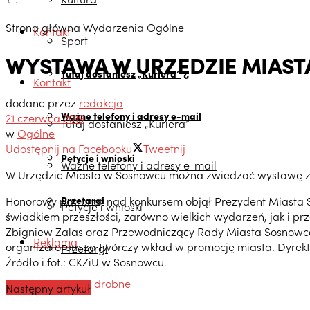
Strona główna
Wydarzenia
Ogólne
Kontakt
Sport
WYSTAWA W URZĘDZIE MIAST
Tutaj dostaniesz „Kuriera”
Kontakt
dodane przez
redakcja
Ważne telefony i adresy e-mail
21 czerwca 2019
Tutaj dostaniesz „Kuriera”
w
Ogólne
Udostępnij na Facebooku
Tweetnij
Petycje i wnioski
Ważne telefony i adresy e-mail
W Urzędzie Miasta w Sosnowcu można zwiedzać wystawę zorga
Honorowy patronat nad konkursem objął Prezydent Miasta S
Przetargi
Petycje i wnioski
świadkiem przeszłości, zarówno wielkich wydarzeń, jak i p
Zbigniew Zalas oraz Przewodniczący Rady Miasta Sosnowca, 
Reklama
organizatorom za twórczy wkład w promocję miasta. Dyrekt
Przetargi
Źródło i fot.: CKZiU w Sosnowcu.
Ogłoszenia drobne
Następny artykuł
Reklama