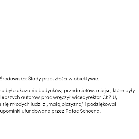
rodowiska: Ślady przeszłości w obiektywie.
u było ukazanie budynków, przedmiotów, miejsc, które były
jlepszych autorów prac wręczył wicedyrektor CKZiU,
się młodych ludzi z „małą ojczyzną” i podziękował
ł upominki ufundowane przez Pałac Schoena.