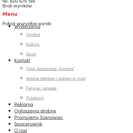
tel. 600 676 194
Brak wyników
Menu
Pokaż wszystkie wyniki
Wydarzenia
Ogólne
Kultura
Sport
Kontakt
Tutaj dostaniesz „Kuriera”
Ważne telefony i adresy e-mail
Petycje i wnioski
Przetargi
Reklama
Ogłoszenia drobne
Promujemy Sosnowiec
Spacerownik
O nas