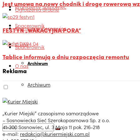
Jest umowa na nowy chodnik i drogę rowerową wz
Promujemy Sosnowiec
Ogłoszenia drobne
Spacerownik
Promujemy Sosnowiec
FESTYN „WAKACYJNA PORA”
O nas
Spacerownik
Tablice informują o dniu rozpoczęcia remontu
Archiwum
O nas
Reklama
Archiwum
„Kurier Miejski” czasopismo samorządowe
– Sosnowiecka Sieć Szerokopasmowa Sp. z o.o.
41-200 Sosnowiec, ul. 3 Maja 11 pok. 216-218
e-mail:
redakcja@kuriermiejski.com.pl