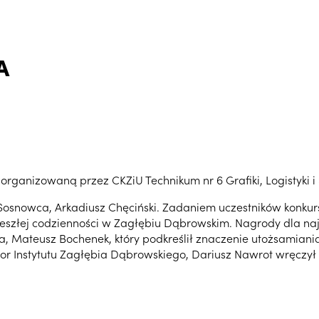
A
nizowaną przez CKZiU Technikum nr 6 Grafiki, Logistyki i Ś
osnowca, Arkadiusz Chęciński. Zadaniem uczestników konkurs
rzeszłej codzienności w Zagłębiu Dąbrowskim. Nagrody dla na
Mateusz Bochenek, który podkreślił znaczenie utożsamiania 
or Instytutu Zagłębia Dąbrowskiego, Dariusz Nawrot wręczy