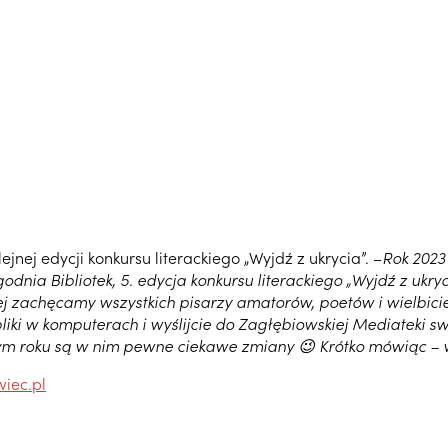
ej edycji konkursu literackiego „Wyjdź z ukrycia”. –
Rok 2023 
dnia Bibliotek, 5. edycja konkursu literackiego „Wyjdź z ukr
ej zachęcamy wszystkich pisarzy amatorów, poetów i wielbici
 pliki w komputerach i wyślijcie do Zagłębiowskiej Mediateki 
ym roku są w nim pewne ciekawe zmiany 😉 Krótko mówiąc – wy
iec.pl