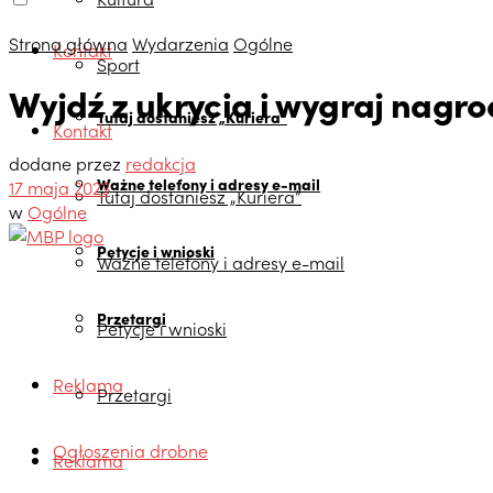
Strona główna
Wydarzenia
Ogólne
Kontakt
Sport
Wyjdź z ukrycia i wygraj nagro
Tutaj dostaniesz „Kuriera”
Kontakt
dodane przez
redakcja
Ważne telefony i adresy e-mail
17 maja 2023
Tutaj dostaniesz „Kuriera”
w
Ogólne
Petycje i wnioski
Ważne telefony i adresy e-mail
Przetargi
Petycje i wnioski
Reklama
Przetargi
Ogłoszenia drobne
Reklama