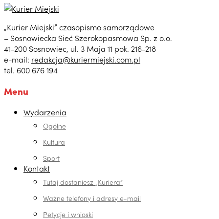
„Kurier Miejski” czasopismo samorządowe
– Sosnowiecka Sieć Szerokopasmowa Sp. z o.o.
41-200 Sosnowiec, ul. 3 Maja 11 pok. 216-218
e-mail:
redakcja@kuriermiejski.com.pl
tel. 600 676 194
Menu
Wydarzenia
Ogólne
Kultura
Sport
Kontakt
Tutaj dostaniesz „Kuriera”
Ważne telefony i adresy e-mail
Petycje i wnioski