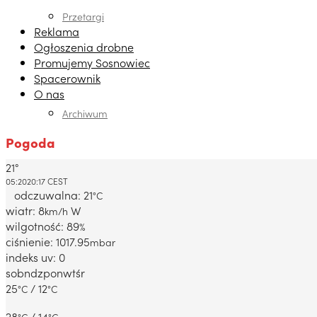
Przetargi
Reklama
Ogłoszenia drobne
Promujemy Sosnowiec
Spacerownik
O nas
Archiwum
Pogoda
21°
Dabrowa Gornicza, PL
05:20
20:17 CEST
odczuwalna: 21
°C
wiatr: 8
W
km/h
wilgotność: 89
%
ciśnienie: 1017.95
mbar
indeks uv: 0
sob
ndz
pon
wt
śr
25
/ 12
°C
°C
28
/ 14