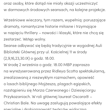
oraz osoby, które dotąd nie miały okazji uczestniczyć
w darmowych środowych seansach, na kolejne projekcje.
Wrześniowe wieczory, tym razem, wypełnią: poruszające
dramaty, romantyczne historie miłosne i trzymające
w napięciu thrillery – nowości i klasyki, które nie chcą się
zestarzeć. Wstęp wolny.
Seanse odbywać się będą tradycyjnie w wygodnej Auli
Biblioteki Głównej przy ul. Kościelnej 11 w środy
(2,9,16,23,30.IX) o godz. 18.00.
W środę 2 września o godz. 18.00 MBP zaprasza
na wyreżyserowaną przez Ridleya Scotta spektakularną,
zrealizowaną z niezwykłym rozmachem, opowieść
o losach biblijnego Mojżesza, plagach egipskich,
rozstąpieniu się Morza Czerwonego i Dziesięciorgu
Przykazaniach. W roli głównej laureat Oscara® –
Christian Bale. Na uwagę zasługują powalające efekty
specjalne i drobiazgowość twórców widoczna