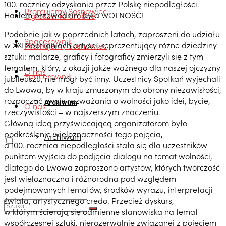
100. rocznicy odzyskania przez Polskę niepodległości.
Promujemy Sosnowiec
Hasłem przewodnim była WOLNOŚĆ!
Ogłoszenia drobne
Podobnie jak w poprzednich latach, zaproszeni do udziału
Spacerownik
w XXI Spotkaniach artyści, reprezentujący różne dziedziny
Promujemy Sosnowiec
sztuki: malarze, graficy i fotograficy zmierzyli się z tym
tematem, który, z okazji jakże ważnego dla naszej ojczyzny
O nas
Spacerownik
jubileuszu, nie mógł być inny. Uczestnicy Spotkań wyjechali
do Lwowa, by w kraju zmuszonym do obrony niezawisłości,
rozpocząć swoje rozważania o wolności jako idei, bycie,
Archiwum
O nas
rzeczywistości – w najszerszym znaczeniu.
Główną ideą przyświecającą organizatorom było
podkreślenie wieloznaczności tego pojęcia,
Archiwum
a 100. rocznica niepodległości stała się dla uczestników
punktem wyjścia do podjęcia dialogu na temat wolności,
dlatego do Lwowa zaproszono artystów, których twórczość
jest wieloznaczna i różnorodna pod względem
podejmowanych tematów, środków wyrazu, interpretacji
świata, artystycznego credo. Przecież dyskurs,
w którym ścierają się odmienne stanowiska na temat
współczesnej sztuki, nierozerwalnie związanej z pojęciem