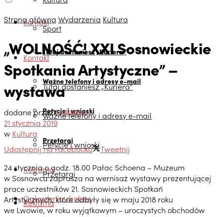
Strona główna
Wydarzenia
Kultura
Kontakt
Sport
„WOLNOŚĆ! XXI Sosnowieckie
Tutaj dostaniesz „Kuriera”
Kontakt
Spotkania Artystyczne” –
Ważne telefony i adresy e-mail
wystawa
Tutaj dostaniesz „Kuriera”
Petycje i wnioski
dodane przez
redakcja
Ważne telefony i adresy e-mail
21 stycznia 2019
w
Kultura
Przetargi
Petycje i wnioski
Udostępnij na Facebooku
Tweetnij
24 stycznia o godz. 18.00 Pałac Schoena – Muzeum
Reklama
Przetargi
w Sosnowcu zaprasza na wernisaż wystawy prezentującej
prace uczestników 21. Sosnowieckich Spotkań
Ogłoszenia drobne
Artystycznych, które odbyły się w maju 2018 roku
Reklama
we Lwowie, w roku wyjątkowym – uroczystych obchodów