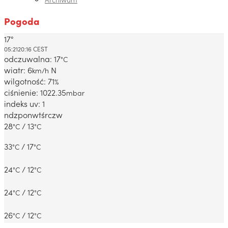
Pogoda
17°
Dabrowa Gornicza, PL
05:21
20:16 CEST
odczuwalna: 17
°C
wiatr: 6
N
km/h
wilgotność: 71
%
ciśnienie: 1022.35
mbar
indeks uv: 1
ndz
pon
wt
śr
czw
28
/ 13
°C
°C
33
/ 17
°C
°C
24
/ 12
°C
°C
24
/ 12
°C
°C
26
/ 12
°C
°C