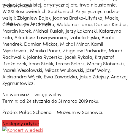
wolności osobistej, artystycznej etc. trwa nieustannie.
Brak wyników
W XXI Sosnowieckich Spotkaniach Artystycznych udział
wzięli: Zbigniew Bajek, Joanna Bratko-Lityńska, Maciej
Pokaż wszystkie wyniki
Cholewa, Jerzy Chrapka, Waldemar Jama, Dariusz Kindler,
Marcin Korek, Michał Kusiak, Jerzy Łakomski, Katarzyna
Łata, Arkadiusz Ławrywianiec, Izabela Łęska, Beata
Mendrek, Damian Mickoś, Michał Minor, Kamil
Myszkowski, Monika Panek, Zbigniew Podsiadło, Marek
Rachwalik, Jolanta Rycerska, Jacek Rykała, Krzysztof
Rzeźniczek, Irena Skalik, Teresa Solarz, Maciej Stobierski,
Marek Wesołowski, Miłosz Wnukowski, Józef Wolny,
Aleksandra Wójcik, Ewa Zawadzka, Jakub Zdejszy, Andrzej
Zygmuntowicz.
Na wernisaż – wstęp wolny!
Termin: od 24 stycznia do 31 marca 2019 roku.
Źródło: Pałac Schoena – Muzeum w Sosnowcu
Następny artykuł