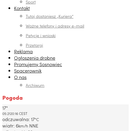
Sport
Kontakt
Tutaj dostaniesz „Kuriera”
Ważne telefony i adresy e-mail
Petycje i wnioski
Przetargi
Reklama
Ogłoszenia drobne
Promujemy Sosnowiec
Spacerownik
O nas
Archiwum
Pogoda
17°
Dabrowa Gornicza, PL
05:21
20:16 CEST
odczuwalna: 17
°C
wiatr: 6
NNE
km/h