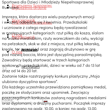
Sportowa dla Dzieci i Młodzieży Niepełnosprawnej
Promujemy Sosnowiec
Ruchowo.
Ogłoszenia drobne
Impreza, która dostarcza wielu pozytywnych emocji
Spacerownik
i wrażeń, odbędzie się 7 kwietnia. Przedszkolaki
Promujemy Sosnowiec
i uczniowie z całego regionu będą rywalizować
w następujących kategoriach: rzut piłką do kosza, slalom
O nas
Spacerownik
na wózku inwalidzkim, rzuty woreczkiem do celu, wyścigi
na pełzakach, skok w dal z miejsca, rzut piłką lekarską,
kręgle, tor przeszkód oraz zagrają drużynowo w grę
Archiwum
O nas
pod nazwą boccia, która jest dyscypliną paraolimpijską.
Zawodnicy będą startować w trzech kategoriach
wiekowych: przedszkolaki, dzieci w wieku od 7 do 13 lat
Archiwum
oraz od 14 do 20 lat.
Zostanie także rozstrzygnięty konkurs plastyczny „Moja
ulubiona dyscyplina sportowa”.
Dla każdego uczestnika przewidziano pamiątkowy medal,
paczkę ze słodyczami oraz upominek. Zwycięzcy
poszczególnych konkursów zostaną nagrodzeni medalami
oraz dyplomami, a drużyny pucharami. Początek imprezy
zaplanowano na godz. 10.00, a koniec na godz. 13.00.