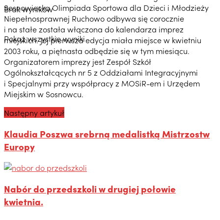
Sosnowiecka Olimpiada Sportowa dla Dzieci i Młodzieży
Brak wyników
Niepełnosprawnej Ruchowo odbywa się corocznie
i na stałe została włączona do kalendarza imprez
Pokaż wszystkie wyniki
miejskich. Jej pierwsza edycja miała miejsce w kwietniu
2003 roku, a piętnasta odbędzie się w tym miesiącu.
Organizatorem imprezy jest Zespół Szkół
Ogólnokształcących nr 5 z Oddziałami Integracyjnymi
i Specjalnymi przy współpracy z MOSiR-em i Urzędem
Miejskim w Sosnowcu.
Następny artykuł
Klaudia Poszwa srebrną medalistką Mistrzostw
Europy
Nabór do przedszkoli w drugiej połowie
kwietnia.