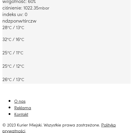
wilgotność: 60
%
ciśnienie: 1022.35
mbar
indeks uv: 0
ndz
pon
wt
śr
czw
28
/ 13
°C
°C
32
/ 16
°C
°C
25
/ 11
°C
°C
25
/ 12
°C
°C
26
/ 13
°C
°C
O nas
Reklama
Kontakt
© 2023 Kurier Miejski. Wszystkie prawa zastrzeżone.
Polityka
prywatności
.