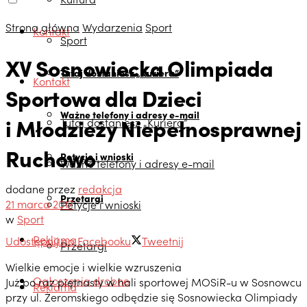
Strona główna
Wydarzenia
Sport
Kontakt
Sport
XV Sosnowiecka Olimpiada
Tutaj dostaniesz „Kuriera”
Kontakt
Sportowa dla Dzieci
Ważne telefony i adresy e-mail
i Młodzieży Niepełnosprawnej
Tutaj dostaniesz „Kuriera”
Ruchowo
Petycje i wnioski
Ważne telefony i adresy e-mail
dodane przez
redakcja
Przetargi
21 marca 2017
Petycje i wnioski
w
Sport
Reklama
Udostępnij na Facebooku
Tweetnij
Przetargi
Wielkie emocje i wielkie wzruszenia
Ogłoszenia drobne
Już po raz piętnasty w hali sportowej MOSiR-u w Sosnowcu
Reklama
przy ul. Żeromskiego odbędzie się Sosnowiecka Olimpiady