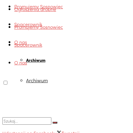
Promujemy Sosnowiec
Ogłoszenia drobne
Spacerownik
Promujemy Sosnowiec
O nas
Spacerownik
Archiwum
O nas
Archiwum
Udostępnij na Facebooku
Tweetnij