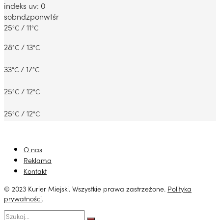
indeks uv: 0
sob
ndz
pon
wt
śr
25
/ 11
°C
°C
28
/ 13
°C
°C
33
/ 17
°C
°C
25
/ 12
°C
°C
25
/ 12
°C
°C
O nas
Reklama
Kontakt
© 2023 Kurier Miejski. Wszystkie prawa zastrzeżone.
Polityka
prywatności
.