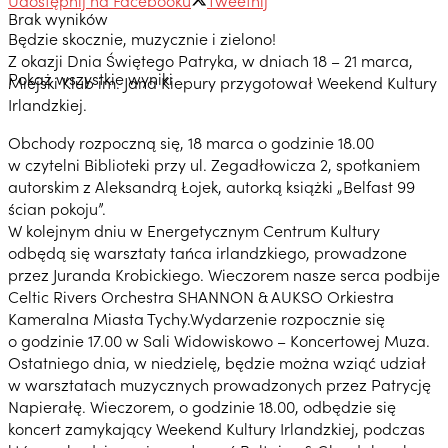
Brak wyników
Będzie skocznie, muzycznie i zielono!
Z okazji Dnia Świętego Patryka, w dniach 18 – 21 marca,
Pokaż wszystkie wyniki
Miejski Klub im. Jana Kiepury przygotował Weekend Kultury
Irlandzkiej.
Obchody rozpoczną się, 18 marca o godzinie 18.00
w czytelni Biblioteki przy ul. Zegadłowicza 2, spotkaniem
autorskim z Aleksandrą Łojek, autorką książki „Belfast 99
ścian pokoju”.
W kolejnym dniu w Energetycznym Centrum Kultury
odbędą się warsztaty tańca irlandzkiego, prowadzone
przez Juranda Krobickiego. Wieczorem nasze serca podbije
Celtic Rivers Orchestra SHANNON & AUKSO Orkiestra
Kameralna Miasta Tychy.Wydarzenie rozpocznie się
o godzinie 17.00 w Sali Widowiskowo – Koncertowej Muza.
Ostatniego dnia, w niedzielę, będzie można wziąć udział
w warsztatach muzycznych prowadzonych przez Patrycję
Napierałę. Wieczorem, o godzinie 18.00, odbędzie się
koncert zamykający Weekend Kultury Irlandzkiej, podczas