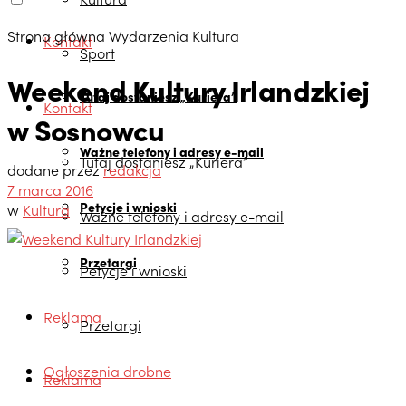
Strona główna
Wydarzenia
Kultura
Kontakt
Sport
Weekend Kultury Irlandzkiej
Tutaj dostaniesz „Kuriera”
Kontakt
w Sosnowcu
Ważne telefony i adresy e-mail
Tutaj dostaniesz „Kuriera”
dodane przez
redakcja
7 marca 2016
Petycje i wnioski
w
Kultura
Ważne telefony i adresy e-mail
Przetargi
Petycje i wnioski
Reklama
Przetargi
Ogłoszenia drobne
Reklama