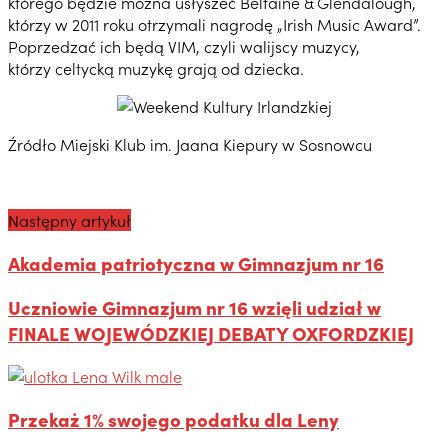
którego będzie można usłyszeć Beltaine & Glendalough,
którzy w 2011 roku otrzymali nagrodę „Irish Music Award”.
Poprzedzać ich będą VIM, czyli walijscy muzycy,
którzy celtycką muzykę grają od dziecka.
Źródło Miejski Klub im. Jaana Kiepury w Sosnowcu
Następny artykuł
Akademia patriotyczna w Gimnazjum nr 16
Uczniowie Gimnazjum nr 16 wzięli udział w
FINALE WOJEWÓDZKIEJ DEBATY OXFORDZKIEJ
Przekaż 1% swojego podatku dla Leny