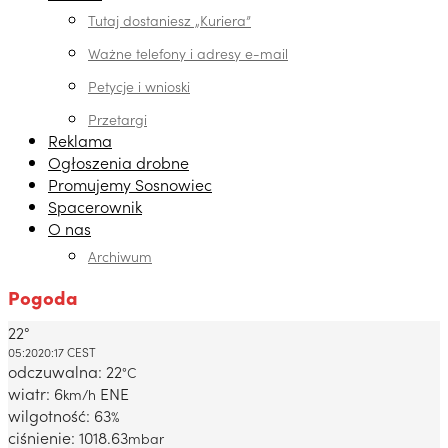
Tutaj dostaniesz „Kuriera”
Ważne telefony i adresy e-mail
Petycje i wnioski
Przetargi
Reklama
Ogłoszenia drobne
Promujemy Sosnowiec
Spacerownik
O nas
Archiwum
Pogoda
22°
Dabrowa Gornicza, PL
05:20
20:17 CEST
odczuwalna: 22
°C
wiatr: 6
ENE
km/h
wilgotność: 63
%
ciśnienie: 1018.63
mbar