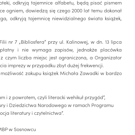
oteki, odkryją tajemnice alfabetu, będą pisać pismem
jące ogniem, dowiedzą się czego 2000 lat temu dokonał
rga, odkryją tajemnicę niewidzialnego świata książek,
i nr 7 „Bibliosfera” przy ul. Kalinowej, w dn. 13 lipca
ezpłatny i nie wymaga zapisów, jednakże placówka
 czym liczba miejsc jest ograniczona, a Organizator
ia imprezy w przypadku zbyt dużej frekwencji.
i możliwość zakupu książek Michała Zawadki w bardzo
 i z powrotem, czyli literacki wehikuł przygód”,
tury i Dziedzictwa Narodowego w ramach Programu
a literatury i czytelnictwa”.
MBP w Sosnowcu