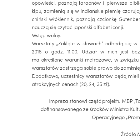
opowieści, poznają faraonów i pierwsze bibli
kipu, zamienią się w indiańskie plemię czaru
chiński włókiennik, poznają czcionkę Gutenbe
nauczą się czytać japoński alfabet iconji.
Wstęp wolny.
Warsztaty „Zaklęte w słowach” odbędą się w Fili
2016 o godz. 11.00. Udział w nich jest b
ma określone warunki metrażowe, w związku z
warsztatów zastrzega sobie prawo do zamknięc
Dodatkowo, uczestnicy warsztatów będą miel
atrakcyjnych cenach (20, 24, 35 zł).
Impreza stanowi część projektu MBP „Tam
dofinansowanego ze środków Ministra Kul
Operacyjnego „Promocj
Źródło 