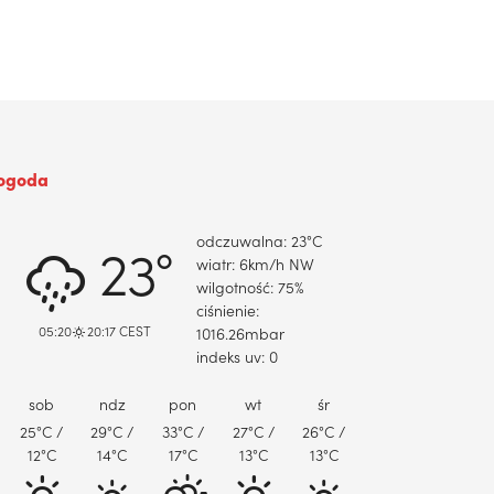
ogoda
DABROWA GORNICZA, PL
odczuwalna: 23
°C
23°
wiatr: 6
km/h
NW
wilgotność: 75
%
ciśnienie:
05:20
20:17 CEST
1016.26
mbar
indeks uv: 0
sob
ndz
pon
wt
śr
25
°C
/
29
°C
/
33
°C
/
27
°C
/
26
°C
/
12
°C
14
°C
17
°C
13
°C
13
°C