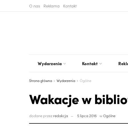
O nas
Reklama
Kontakt
Wydarzenia
Kontakt
Rek
Strona główna
Wydarzenia
Ogólne
Wakacje w biblio
dodane przez
redakcja
5 lipca 2016
w
Ogólne