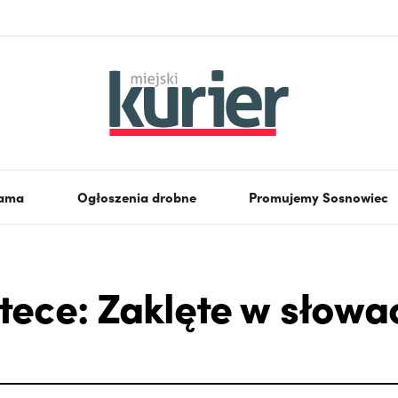
lama
Ogłoszenia drobne
Promujemy Sosnowiec
tece: Zaklęte w słowa