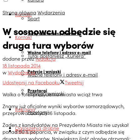
Strona główna
Wydarzenia
Kontakt
Sport
W sosnowcu odbędzie się
Tutaj dostaniesz „Kuriera”
Kontakt
druga tura wyborów
Ważne telefony i adresy e-mail
Tutaj dostaniesz „Kuriera”
dodane przez
redakcja
18 listopada 2014
Petycje i wnioski
w
Wydarzenia
Ważne telefony i adresy e-mail
Udostępnij na Facebooku
Tweetnij
Przetargi
Petycje i wnioski
Walka o fotel prezydenta miasta wciąż trwa
Znamy już oficjalne wyniki wyborów samorządowych,
Reklama
Przetargi
przeprowadzonych 16 listopada.
Żaden z kandydatów na Prezydenta Miasta nie uzyskał
Ogłoszenia drobne
Reklama
ponad 50 % poparcia, w związku z czym odbędzie się
druga tura wyborów. Największą ilość głosów otrzymali: