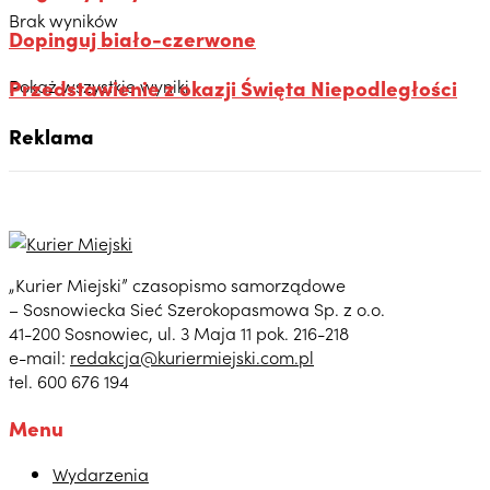
Brak wyników
Dopinguj biało-czerwone
Przedstawienie z okazji Święta Niepodległości
Pokaż wszystkie wyniki
Reklama
„Kurier Miejski” czasopismo samorządowe
– Sosnowiecka Sieć Szerokopasmowa Sp. z o.o.
41-200 Sosnowiec, ul. 3 Maja 11 pok. 216-218
e-mail:
redakcja@kuriermiejski.com.pl
tel. 600 676 194
Menu
Wydarzenia