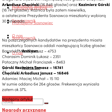
Arkadiusz Chęciński
(16 846 głosów) oraz
Kazimierz Górski
Promujemy Sosnowiec
Ogłoszenia drobne
(16 741 głosów). Różnica była zatem niewielka,
a ostatecznie Prezydenta Sosnowca mieszkańcy wybiorą
Spacerownik
30 listopada.
Promujemy Sosnowiec
O nas
Spacerownik
Na poszczególnych kandydatów na prezydenta miasta
mieszkańcy Sosnowca oddali następującą liczbę głosów:
Archiwum
Barański Marek Janusz – 4753
O nas
Charasim Dominik Łukasz – 2351
Potoczny Michał Franciszek – 8463
Górski Kazimierz Tomasz – 16741
Archiwum
Chęciński Arkadiusz Janusz – 16846
Adamiec Maciej Michał – 15 110
W sumie oddano 64 264 głosów. Frekwencja wyniosła
zatem ok 37%.
Następny artykuł
Nagrody przyznane