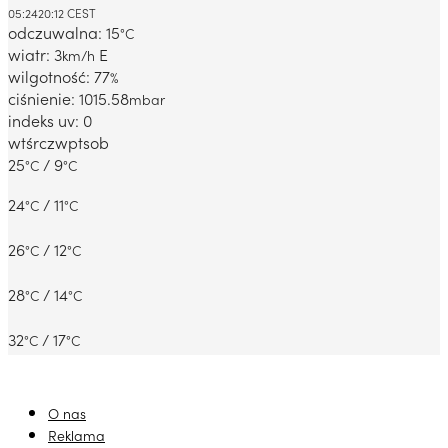
Dabrowa Gornicza, PL
05:24
20:12 CEST
odczuwalna: 15
°C
wiatr: 3
E
km/h
wilgotność: 77
%
ciśnienie: 1015.58
mbar
indeks uv: 0
wt
śr
czw
pt
sob
25
/ 9
°C
°C
24
/ 11
°C
°C
26
/ 12
°C
°C
28
/ 14
°C
°C
32
/ 17
°C
°C
O nas
Reklama