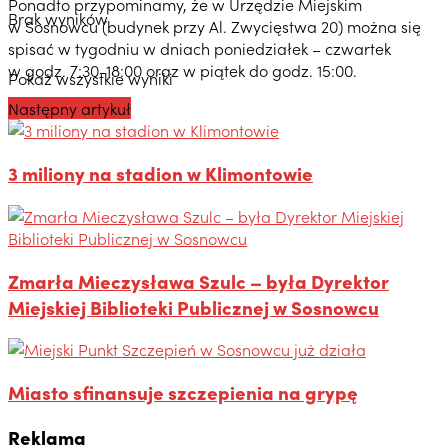
Ponadto przypominamy, że w Urzędzie Miejskim
Brak wyników
w Sosnowcu (budynek przy Al. Zwycięstwa 20) można się
spisać w tygodniu w dniach poniedziałek – czwartek
w godz. 7:30-18:00 oraz w piątek do godz. 15:00.
Pokaż wszystkie wyniki
Następny artykuł
3 miliony na stadion w Klimontowie
Zmarła Mieczysława Szulc – była Dyrektor
Miejskiej Biblioteki Publicznej w Sosnowcu
Miasto sfinansuje szczepienia na grypę
Reklama