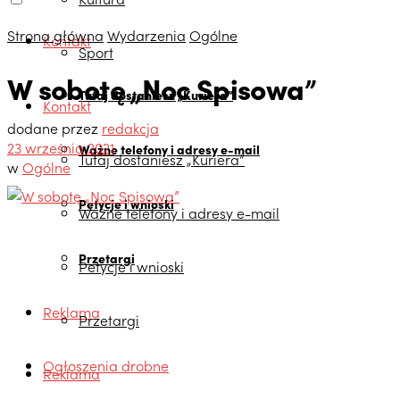
Strona główna
Wydarzenia
Ogólne
Kontakt
Sport
W sobotę „Noc Spisowa”
Tutaj dostaniesz „Kuriera”
Kontakt
dodane przez
redakcja
23 września 2021
Ważne telefony i adresy e-mail
Tutaj dostaniesz „Kuriera”
w
Ogólne
Petycje i wnioski
Ważne telefony i adresy e-mail
Przetargi
Petycje i wnioski
Reklama
Przetargi
Ogłoszenia drobne
Reklama