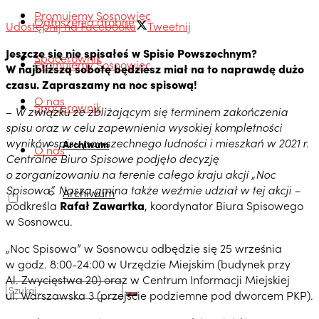
Promujemy Sosnowiec
Ogłoszenia drobne
Udostępnij na Facebooku
Tweetnij
Jeszcze się nie spisałeś w Spisie Powszechnym?
Spacerownik
Promujemy Sosnowiec
W najbliższą sobotę będziesz miał na to naprawdę dużo
czasu. Zapraszamy na noc spisową!
O nas
Spacerownik
–
W związku ze zbliżającym się terminem zakończenia
spisu oraz w celu zapewnienia wysokiej kompletności
wyników spisu powszechnego ludności i mieszkań w 2021 r.
Archiwum
O nas
Centralne Biuro Spisowe podjęło decyzję
o zorganizowaniu na terenie całego kraju akcji „Noc
Spisowa”. Nasza gmina także weźmie udział w tej akcji –
Archiwum
podkreśla
Rafał Zawartka
, koordynator Biura Spisowego
w Sosnowcu.
„Noc Spisowa” w Sosnowcu odbędzie się 25 września
w godz. 8:00-24:00 w Urzędzie Miejskim (budynek przy
Al. Zwycięstwa 20) oraz w Centrum Informacji Miejskiej
ul. Warszawska 3 (przejście podziemne pod dworcem PKP).