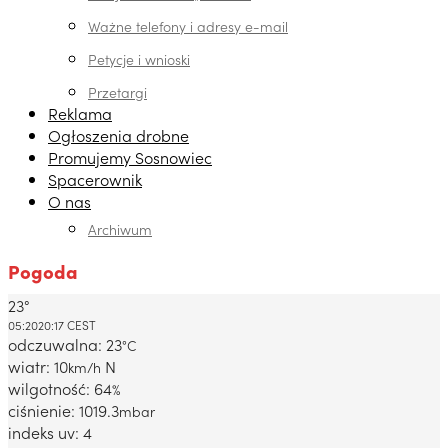
Ważne telefony i adresy e-mail
Petycje i wnioski
Przetargi
Reklama
Ogłoszenia drobne
Promujemy Sosnowiec
Spacerownik
O nas
Archiwum
Pogoda
23°
Dabrowa Gornicza, PL
05:20
20:17 CEST
odczuwalna: 23
°C
wiatr: 10
N
km/h
wilgotność: 64
%
ciśnienie: 1019.3
mbar
indeks uv: 4