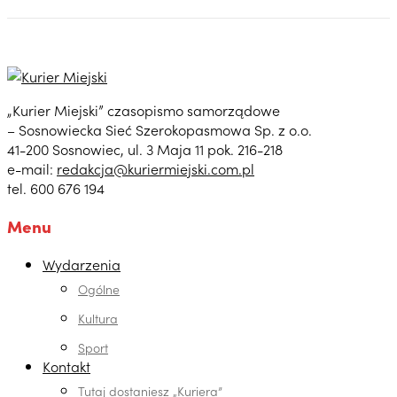
„Kurier Miejski” czasopismo samorządowe
– Sosnowiecka Sieć Szerokopasmowa Sp. z o.o.
41-200 Sosnowiec, ul. 3 Maja 11 pok. 216-218
e-mail:
redakcja@kuriermiejski.com.pl
tel. 600 676 194
Menu
Wydarzenia
Ogólne
Kultura
Sport
Kontakt
Tutaj dostaniesz „Kuriera”