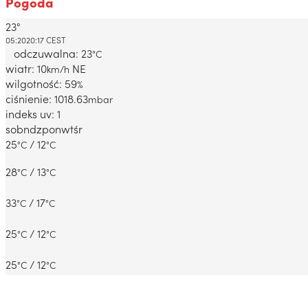
Pogoda
23°
Dabrowa Gornicza, PL
05:20
20:17 CEST
odczuwalna: 23
°C
wiatr: 10
NE
km/h
wilgotność: 59
%
ciśnienie: 1018.63
mbar
indeks uv: 1
sob
ndz
pon
wt
śr
25
/ 12
°C
°C
28
/ 13
°C
°C
33
/ 17
°C
°C
25
/ 12
°C
°C
25
/ 12
°C
°C