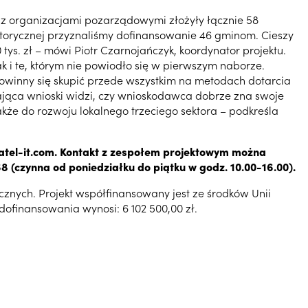
h z organizacjami pozarządowymi złożyły łącznie 58
torycznej przyznaliśmy dofinansowanie 46 gminom. Cieszy
s. zł – mówi Piotr Czarnojańczyk, koordynator projektu.
 i te, którym nie powiodło się w pierwszym naborze.
owinny się skupić przede wszystkim na metodach dotarcia
niająca wnioski widzi, czy wnioskodawca dobrze zna swoje
akże do rozwoju lokalnego trzeciego sektora – podkreśla
watel-it.com. Kontakt z zespołem projektowym można
8 (czynna od poniedziałku do piątku w godz. 10.00-16.00).
łecznych. Projekt współfinansowany jest ze środków Unii
dofinansowania wynosi: 6 102 500,00 zł.