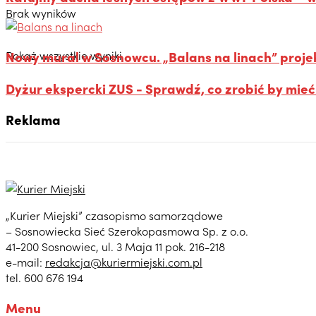
Brak wyników
Pokaż wszystkie wyniki
Nowy mural w Sosnowcu. „Balans na linach” proje
Dyżur ekspercki ZUS - Sprawdź, co zrobić by mie
Reklama
„Kurier Miejski” czasopismo samorządowe
– Sosnowiecka Sieć Szerokopasmowa Sp. z o.o.
41-200 Sosnowiec, ul. 3 Maja 11 pok. 216-218
e-mail:
redakcja@kuriermiejski.com.pl
tel. 600 676 194
Menu