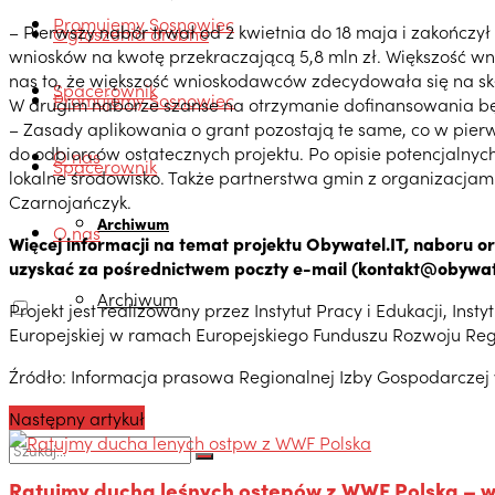
Promujemy Sosnowiec
– Pierwszy nabór trwał od 2 kwietnia do 18 maja i zakończy
Ogłoszenia drobne
wniosków na kwotę przekraczającą 5,8 mln zł. Większość w
nas to, że większość wnioskodawców zdecydowała się na skł
Spacerownik
Promujemy Sosnowiec
W drugim naborze szanse na otrzymanie dofinansowania będą 
– Zasady aplikowania o grant pozostają te same, co w pie
do odbiorców ostatecznych projektu. Po opisie potencjalnyc
O nas
Spacerownik
lokalne środowisko. Także partnerstwa gmin z organizacjami
Czarnojańczyk.
Archiwum
O nas
Więcej informacji na temat projektu Obywatel.IT, naboru 
uzyskać za pośrednictwem poczty e-mail (kontakt@obywatel-
Archiwum
Projekt jest realizowany przez Instytut Pracy i Edukacji, In
Europejskiej w ramach Europejskiego Funduszu Rozwoju Regio
Źródło: Informacja prasowa Regionalnej Izby Gospodarczej
Następny artykuł
Ratujmy ducha leśnych ostępów z WWF Polska – w