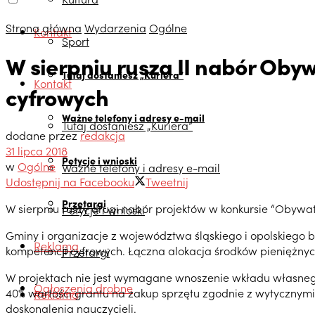
Strona główna
Wydarzenia
Ogólne
Kontakt
Sport
W sierpniu rusza II nabór Obyw
Tutaj dostaniesz „Kuriera”
Kontakt
cyfrowych
Ważne telefony i adresy e-mail
Tutaj dostaniesz „Kuriera”
dodane przez
redakcja
31 lipca 2018
Petycje i wnioski
w
Ogólne
Ważne telefony i adresy e-mail
Udostępnij na Facebooku
Tweetnij
Przetargi
W sierpniu ruszy drugi nabór projektów w konkursie “Obywat
Petycje i wnioski
Gminy i organizacje z województwa śląskiego i opolskiego bę
Reklama
kompetencji cyfrowych. Łączna alokacja środków pieniężny
Przetargi
W projektach nie jest wymagane wnoszenie wkładu własnego
Ogłoszenia drobne
40% wartości grantu na zakup sprzętu zgodnie z wytycznymi 
Reklama
doskonalenia nauczycieli.