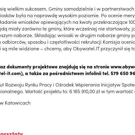
ł się wielkim sukcesem. Gminy samodzielnie i w partnerstwac
niosków była na naprawdę wysokim poziomie. Po ocenie mery
adanie wniosków opiewających na kwoty przekraczające 100 ty
miały zarówno te gminy, które wcześniej nie startowały, jak
rwszym naborze. Składając wnioski w drugim naborze gminy p
h odbiorców, sposobu i częstotliwości rekrutacji Komisja oce
 są mile widziane – chcemy, aby Obywatel.IT przyczynił się t
oraz dokumenty projektowe znajdują się na stronie www.oby
it.com), a także za pośrednictwem infolinii tel. 579 650 96
stytut Rozwoju Rynku Pracy i Ośrodek Wspierania Inicjatyw Spo
nalnego. Wartość projektu to: 6 165 910,00 zł w tym wartość 
 w Katowicach
arsztaty