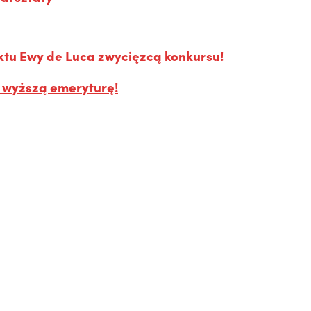
ktu Ewy de Luca zwycięzcą konkursu!
ć wyższą emeryturę!