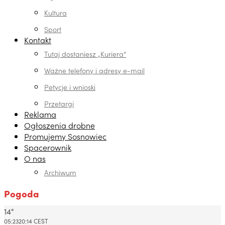
Kultura
Sport
Kontakt
Tutaj dostaniesz „Kuriera”
Ważne telefony i adresy e-mail
Petycje i wnioski
Przetargi
Reklama
Ogłoszenia drobne
Promujemy Sosnowiec
Spacerownik
O nas
Archiwum
Pogoda
14°
Dabrowa Gornicza, PL
05:23
20:14 CEST