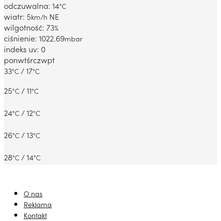
odczuwalna: 14
°C
wiatr: 5
NE
km/h
wilgotność: 73
%
ciśnienie: 1022.69
mbar
indeks uv: 0
pon
wt
śr
czw
pt
33
/ 17
°C
°C
25
/ 11
°C
°C
24
/ 12
°C
°C
26
/ 13
°C
°C
28
/ 14
°C
°C
O nas
Reklama
Kontakt