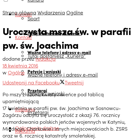
Strona główna
Wydarzenia
Ogólne
Kontakt
Sport
Uroczysta msza św. w parafii
Tutaj dostaniesz „Kuriera”
Kontakt
pw. św. Joachima
Ważne telefony i adresy e-mail
Tutaj dostaniesz „Kuriera”
dodane przez
redakcja
18 kwietnia 2016
Petycje i wnioski
w
Ogólne
Ważne telefony i adresy e-mail
Udostępnij na Facebooku
Tweetnij
Przetargi
Petycje i wnioski
Po mszy złożono kwiaty i wieńce pod tablicą
upamiętniającą
17 kwietnia w parafii pw. św. Joachima w Sosnowcu-
Reklama
Przetargi
Zagórzu odbyła się uroczystość z okazji 76. rocznicy
wymordowania polskich jeńców wojennych w Katyniu,
Ogłoszenia drobne
Miednoje, Charkowie i innych miejscowościach b. ZSRS
Reklama
oraz w 6. rocznicę katastrofy smoleńskiej.