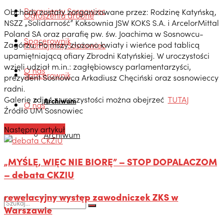
Promujemy Sosnowiec
Obchody zostały zorganizowane przez: Rodzinę Katyńską,
Ogłoszenia drobne
NSZZ „Solidarność” Koksownia JSW KOKS S.A. i ArcelorMittal
Poland SA oraz parafię pw. św. Joachima w Sosnowcu-
Spacerownik
Zagórzu. Po mszy złożono kwiaty i wieńce pod tablicą
Promujemy Sosnowiec
upamiętniającą ofiary Zbrodni Katyńskiej. W uroczystości
wzięli udział m.in.: zagłębiowscy parlamentarzyści,
O nas
Spacerownik
prezydent Sosnowca Arkadiusz Chęciński oraz sosnowieccy
radni.
Galerię zdjęć z uroczystości można obejrzeć
TUTAJ
Archiwum
O nas
Źródło UM Sosnowiec
Następny artykuł
Archiwum
„MYŚLĘ, WIĘC NIE BIORĘ” – STOP DOPALACZOM
– debata CKZIU
rewelacyjny występ zawodniczek ZKS w
Warszawie