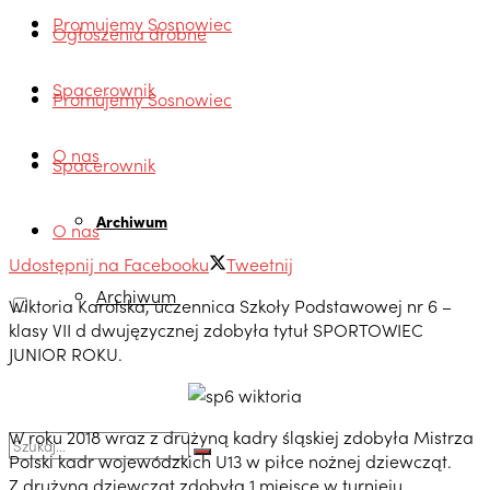
Promujemy Sosnowiec
Ogłoszenia drobne
Spacerownik
Promujemy Sosnowiec
O nas
Spacerownik
Archiwum
O nas
Udostępnij na Facebooku
Tweetnij
Archiwum
Wiktoria Karolska, uczennica Szkoły Podstawowej nr 6 –
klasy VII d dwujęzycznej zdobyła tytuł SPORTOWIEC
JUNIOR ROKU.
W roku 2018 wraz z drużyną kadry śląskiej zdobyła Mistrza
Polski kadr wojewódzkich U13 w piłce nożnej dziewcząt.
Z drużyną dziewcząt zdobyła 1 miejsce w turnieju