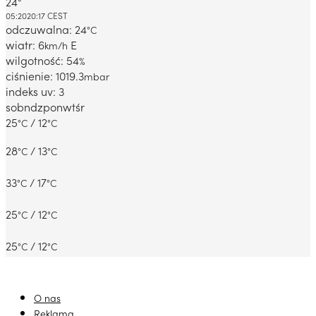
24°
Dabrowa Gornicza, PL
05:20
20:17 CEST
odczuwalna: 24
°C
wiatr: 6
E
km/h
wilgotność: 54
%
ciśnienie: 1019.3
mbar
indeks uv: 3
sob
ndz
pon
wt
śr
25
/ 12
°C
°C
28
/ 13
°C
°C
33
/ 17
°C
°C
25
/ 12
°C
°C
25
/ 12
°C
°C
O nas
Reklama