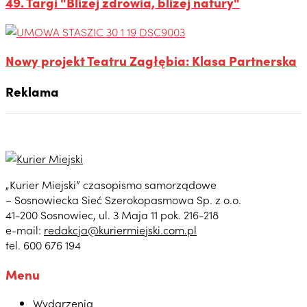
49. Targi "Bliżej zdrowia, bliżej natury"
Nowy projekt Teatru Zagłębia: Klasa Partnerska
Reklama
„Kurier Miejski” czasopismo samorządowe
– Sosnowiecka Sieć Szerokopasmowa Sp. z o.o.
41-200 Sosnowiec, ul. 3 Maja 11 pok. 216-218
e-mail:
redakcja@kuriermiejski.com.pl
tel. 600 676 194
Menu
Wydarzenia