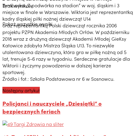
Tymbarka „Z podwórka na stadion” w woj. śląskim i 3
Brak wyników
miejsce w finale w Warszawie. Wiktoria jest reprezentantką
kadry śląskiej piłki nożnej dziewcząt U14
Pokaż wszystkie wyniki
oraz reprezentantką Polski dziewcząt rocznika 2006
projektu PZPN Akademia Młodych Orłów. W październiku
2018 wraz z drużyną dziewcząt Akademii Młodej GieKsy
Katowice zdobyła Mistrza Śląska U13. To niezwykle
utalentowana dziewczyna, która gra w piłkę nożną od 5
lat, trenuje 5-6 razy w tygodniu. Serdeczne gratulacje dla
Wiktorii i życzymy powodzenia w dalszej karierze
sportowej.
Źródło i fot.: Szkoła Podstawowa nr 6 w Sosnowcu.
Następny artykuł
Policjanci i nauczyciele „Dziesiątki” o
bezpiecznych feriach