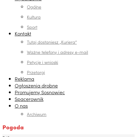
Ogólne
Kultura
Sport
Kontakt
Tutaj dostaniesz „Kuriera”
Ważne telefony i adresy e-mail
Petycje i wnioski
Przetargi
Reklama
Ogłoszenia drobne
Promujemy Sosnowiec
Spacerownik
O nas
Archiwum
Pogoda