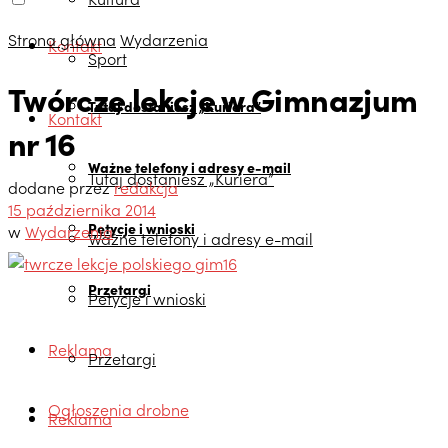
Strona główna
Wydarzenia
Kontakt
Sport
Twórcze lekcje w Gimnazjum
Tutaj dostaniesz „Kuriera”
Kontakt
nr 16
Ważne telefony i adresy e-mail
Tutaj dostaniesz „Kuriera”
dodane przez
redakcja
15 października 2014
Petycje i wnioski
w
Wydarzenia
Ważne telefony i adresy e-mail
Przetargi
Petycje i wnioski
Reklama
Przetargi
Ogłoszenia drobne
Reklama