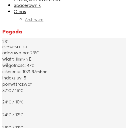
Spacerownik
O nas
Archiwum
Pogoda
23°
Dabrowa Gornicza, PL
05:23
20:14 CEST
odczuwalna: 23
°C
wiatr: 11
E
km/h
wilgotność: 47
%
ciśnienie: 1021.67
mbar
indeks uv: 5
pon
wt
śr
czw
pt
32
/ 16
°C
°C
24
/ 10
°C
°C
24
/ 12
°C
°C
26
/ 12
°C
°C