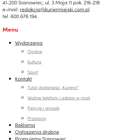
41-200 Sosnowiec, ul. 3 Maja 11 pok. 216-218
e-mail:
redakcja@kuriermiejski.com.pl
tel. 600 676 194
Menu
Wydarzenia
Ogólne
Kultura
Sport
Kontakt
Tutaj dostaniesz „Kuriera”
Ważne telefony i adresy e-mail
Petycje i wnioski
Przetargi
Reklama
Ogłoszenia drobne
Promujemy Sosnowiec