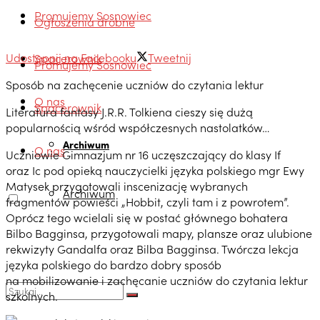
Promujemy Sosnowiec
Ogłoszenia drobne
Udostępnij na Facebooku
Tweetnij
Spacerownik
Promujemy Sosnowiec
Sposób na zachęcenie uczniów do czytania lektur
O nas
Spacerownik
Literatura fantasy J.R.R. Tolkiena cieszy się dużą
popularnością wśród współczesnych nastolatków…
Archiwum
O nas
Uczniowie Gimnazjum nr 16 uczęszczający do klasy If
oraz Ic pod opieką nauczycielki języka polskiego mgr Ewy
Matysek przygotowali inscenizację wybranych
Archiwum
fragmentów powieści „Hobbit, czyli tam i z powrotem”.
Oprócz tego wcielali się w postać głównego bohatera
Bilbo Bagginsa, przygotowali mapy, plansze oraz ulubione
rekwizyty Gandalfa oraz Bilba Bagginsa. Twórcza lekcja
języka polskiego do bardzo dobry sposób
na mobilizowanie i zachęcanie uczniów do czytania lektur
szkolnych.