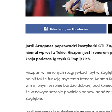
Udostępnij na Facebooku
Jordi Aragones poprowadzi koszykarki CTL Za
niemal wprost z Tokio. Hiszpan jest trenerem
kraju podczas Igrzysk Olimpijskich.
Hiszpan w minionych rozgrywkach był w Zagłę
pełnił także funkcję asystenta trenera Adama 
w minionym sezonie bardzo dobrze, pod koniec 
że w nowym sezonie powinien odpowiadać za wy
Zagłębie.
Jordi Aragones jest doskonale znany w naszym k