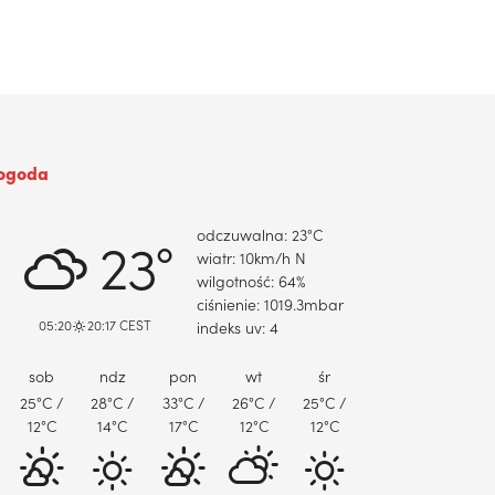
ogoda
DABROWA GORNICZA, PL
odczuwalna: 23
°C
23°
wiatr: 10
km/h
N
wilgotność: 64
%
ciśnienie: 1019.3
mbar
05:20
20:17 CEST
indeks uv: 4
sob
ndz
pon
wt
śr
25
°C
/
28
°C
/
33
°C
/
26
°C
/
25
°C
/
12
°C
14
°C
17
°C
12
°C
12
°C