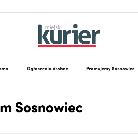
lama
Ogłoszenia drobne
Promujemy Sosnowiec
tem Sosnowiec