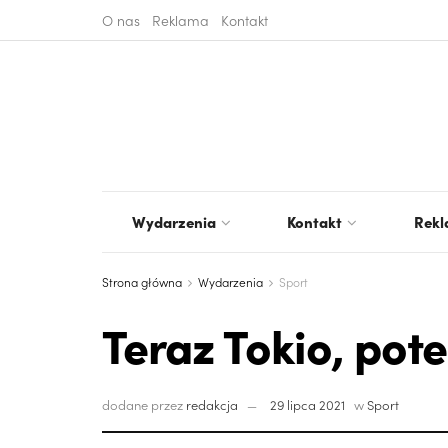
O nas
Reklama
Kontakt
Wydarzenia
Kontakt
Rek
Strona główna
Wydarzenia
Sport
Teraz Tokio, po
dodane przez
redakcja
29 lipca 2021
w
Sport