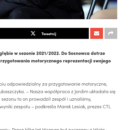
Tweetnij
głębie w sezonie 2021/2022. Do Sosnowca dotrze
 przygotowania motorycznego reprezentacji swojego
biu odpowiedzialny za przygotowanie motoryczne,
Kubaszczyka. – Nasza współpraca z Jordim układała się
sezonu to on prowadził zespół i uznaliśmy,
niki zespołu – podkreśla Marek Lesiak, prezes CTL
raju. Przez kilka lat Hiszpan był związany z Wisłą