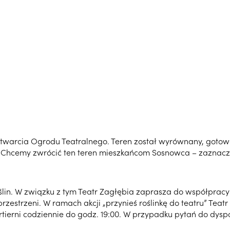
twarcia Ogrodu Teatralnego. Teren został wyrównany, gotowe s
Chcemy zwrócić ten teren mieszkańcom Sosnowca – zaznacza 
in. W związku z tym Teatr Zagłębia zaprasza do współpracy
rzestrzeni. W ramach akcji „przynieś roślinkę do teatru” Teatr
rtierni codziennie do godz. 19:00. W przypadku pytań do dys