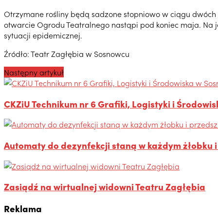
Otrzymane rośliny będą sadzone stopniowo w ciągu dwóch na
otwarcie Ogrodu Teatralnego nastąpi pod koniec maja. Na j
sytuacji epidemicznej.
Źródło: Teatr Zagłębia w Sosnowcu
Następny artykuł
CKZiU Technikum nr 6 Grafiki, Logistyki i Środow
Automaty do dezynfekcji staną w każdym żłobku i
Zasiądź na wirtualnej widowni Teatru Zagłębia
Reklama