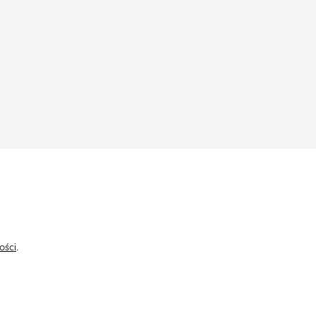
ości
.