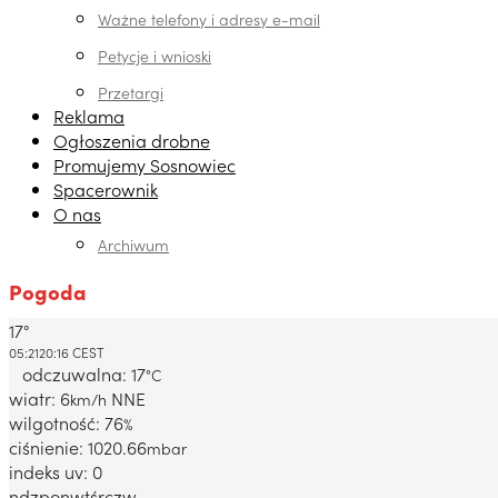
Ważne telefony i adresy e-mail
Petycje i wnioski
Przetargi
Reklama
Ogłoszenia drobne
Promujemy Sosnowiec
Spacerownik
O nas
Archiwum
Pogoda
17°
Dabrowa Gornicza, PL
05:21
20:16 CEST
odczuwalna: 17
°C
wiatr: 6
NNE
km/h
wilgotność: 76
%
ciśnienie: 1020.66
mbar
indeks uv: 0
ndz
pon
wt
śr
czw