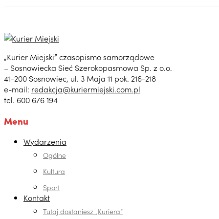
„Kurier Miejski” czasopismo samorządowe
– Sosnowiecka Sieć Szerokopasmowa Sp. z o.o.
41-200 Sosnowiec, ul. 3 Maja 11 pok. 216-218
e-mail:
redakcja@kuriermiejski.com.pl
tel. 600 676 194
Menu
Wydarzenia
Ogólne
Kultura
Sport
Kontakt
Tutaj dostaniesz „Kuriera”