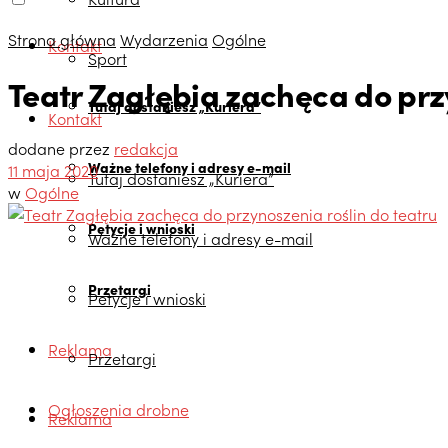
Strona główna
Wydarzenia
Ogólne
Kontakt
Sport
Teatr Zagłębia zachęca do przy
Tutaj dostaniesz „Kuriera”
Kontakt
dodane przez
redakcja
Ważne telefony i adresy e-mail
11 maja 2020
Tutaj dostaniesz „Kuriera”
w
Ogólne
Petycje i wnioski
Ważne telefony i adresy e-mail
Przetargi
Petycje i wnioski
Reklama
Przetargi
Ogłoszenia drobne
Reklama