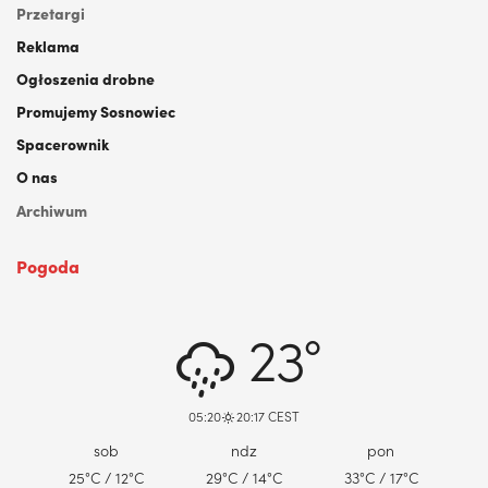
Przetargi
Reklama
Ogłoszenia drobne
Promujemy Sosnowiec
Spacerownik
O nas
Archiwum
Pogoda
DABROWA GORNICZA, PL
23°
05:20
20:17 CEST
sob
ndz
pon
25
°C
/ 12
°C
29
°C
/ 14
°C
33
°C
/ 17
°C