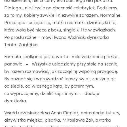
określeniach, nie chcemy też robić tego dla poklasku.
Dlatego… nie liczcie na obecność celebrytek. Będziemy
za to my. Kobiety zwykłe i niezwykłe zarazem. Normalne.
Pracujące i uczące się, matki i niematki, działaczki i te,
które wolą być nieco z boku, singielki i te w związkach.
Po prostu różne – mówi Iwona Woźniak, dyrektorka
Teatru Zagłębia.
Formuła spotkania jest otwarta i mile widziani są także…
panowie. – Wszystkie usiądziemy przy stole na scenie,
by razem rozmawiać, jak zacząć tę wspólną przygodę.
By poznać się i wprowadzać lepszy świat, zaczynając
od siebie, od własnego kąta, by potem tym,
co wypracujemy, dzielić się z innymi – dodaje
dyrektorka.
Wśród uczestniczek są Anna Cieplak, animatorka kultury,
aktywistka miejska, pisarka, Mirosława Żak, aktorka