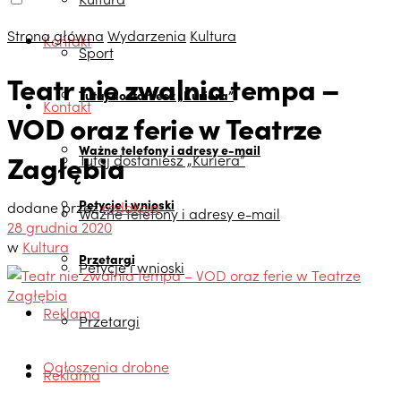
Strona główna
Wydarzenia
Kultura
Kontakt
Sport
Teatr nie zwalnia tempa –
Tutaj dostaniesz „Kuriera”
Kontakt
VOD oraz ferie w Teatrze
Ważne telefony i adresy e-mail
Zagłębia
Tutaj dostaniesz „Kuriera”
Petycje i wnioski
dodane przez
redakcja
Ważne telefony i adresy e-mail
28 grudnia 2020
w
Kultura
Przetargi
Petycje i wnioski
Reklama
Przetargi
Ogłoszenia drobne
Reklama