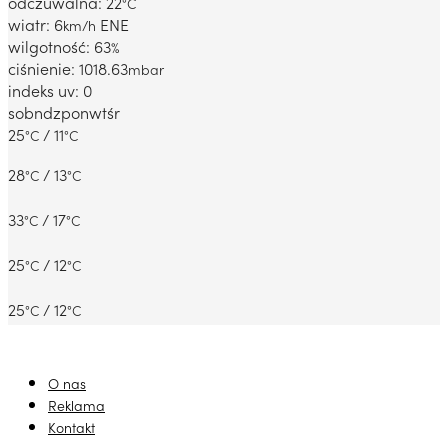
odczuwalna: 22
°C
wiatr: 6
ENE
km/h
wilgotność: 63
%
ciśnienie: 1018.63
mbar
indeks uv: 0
sob
ndz
pon
wt
śr
25
/ 11
°C
°C
28
/ 13
°C
°C
33
/ 17
°C
°C
25
/ 12
°C
°C
25
/ 12
°C
°C
O nas
Reklama
Kontakt