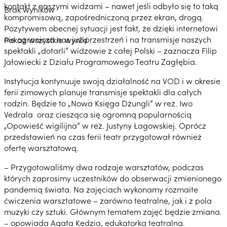
kontakt z naszymi widzami – nawet jeśli odbyło się to taką
Brak wyników
kompromisową, zapośredniczoną przez ekran, drogą.
Pozytywem obecnej sytuacji jest fakt, że dzięki internetowi
nie ogranicza nas już przestrzeń i na transmisje naszych
Pokaż wszystkie wyniki
spektakli „dotarli” widzowie z całej Polski – zaznacza Filip
Jałowiecki z Działu Programowego Teatru Zagłębia.
Instytucja kontynuuje swoją działalność na VOD i w okresie
ferii zimowych planuje transmisje spektakli dla całych
rodzin. Będzie to „Nowa Księga Dżungli” w reż. Iwo
Vedrala oraz ciesząca się ogromną popularnością
„Opowieść wigilijna” w reż. Justyny Łagowskiej. Oprócz
przedstawień na czas ferii teatr przygotował również
ofertę warsztatową.
– Przygotowaliśmy dwa rodzaje warsztatów, podczas
których zaprosimy uczestników do obserwacji zmienionego
pandemią świata. Na zajęciach wykonamy rozmaite
ćwiczenia warsztatowe – zarówno teatralne, jak i z pola
muzyki czy sztuki. Głównym tematem zajęć będzie zmiana.
– opowiada Agata Kędzia, edukatorka teatralna.