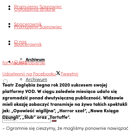
Promujemy Sosnowiec
Ogłoszenia drobne
Spacerownik
Promujemy Sosnowiec
O nas
Spacerownik
Archiwum
O nas
fot.Maciej Stobierski
Udostępnij na Facebooku
Tweetnij
Archiwum
Teatr Zagłębia żegna rok 2020 sukcesem swojej
platformy VOD. W ciągu zaledwie miesiąca udało się
zgromadzić ponad dwutysięczną publiczność. Widzowie
mieli okazję zobaczyć transmisje na żywo takich spektakli
jak: „Opowieść wigilijna”, „Horror szał”, „Nowa Księga
Dżungli”, „Ślub” oraz „Tartuffe”.
– Ogromnie się cieszymy, że mogliśmy ponownie nawiązać