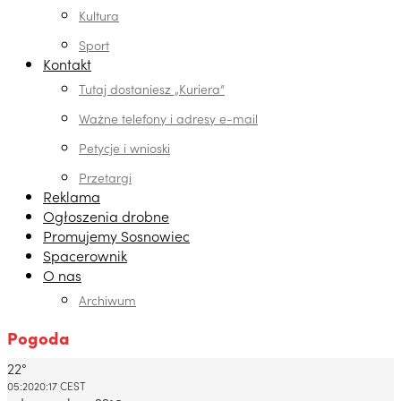
Kultura
Sport
Kontakt
Tutaj dostaniesz „Kuriera”
Ważne telefony i adresy e-mail
Petycje i wnioski
Przetargi
Reklama
Ogłoszenia drobne
Promujemy Sosnowiec
Spacerownik
O nas
Archiwum
Pogoda
22°
Dabrowa Gornicza, PL
05:20
20:17 CEST