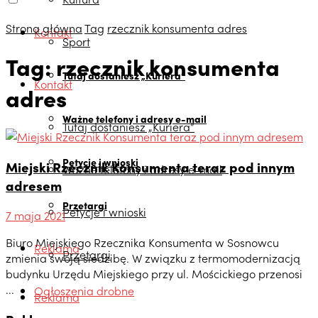
Strona główna
Tag
rzecznik konsumenta adres
Kontakt
Sport
Tag:
rzecznik konsumenta
Tutaj dostaniesz „Kuriera”
Kontakt
adres
Ważne telefony i adresy e-mail
Tutaj dostaniesz „Kuriera”
Petycje i wnioski
Miejski Rzecznik Konsumenta teraz pod innym
Ważne telefony i adresy e-mail
adresem
Przetargi
Petycje i wnioski
7 maja 2021
Biuro Miejskiego Rzecznika Konsumenta w Sosnowcu
Reklama
Przetargi
zmienia swoją siedzibę. W związku z termomodernizacją
budynku Urzędu Miejskiego przy ul. Mościckiego przenosi
...
Ogłoszenia drobne
Reklama