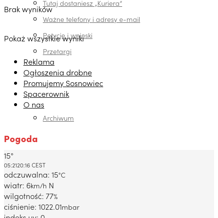
Tutaj dostaniesz „Kuriera”
Brak wyników
Ważne telefony i adresy e-mail
Petycje i wnioski
Pokaż wszystkie wyniki
Przetargi
Reklama
Ogłoszenia drobne
Promujemy Sosnowiec
Spacerownik
O nas
Archiwum
Pogoda
15°
Dabrowa Gornicza, PL
05:21
20:16 CEST
odczuwalna: 15
°C
wiatr: 6
N
km/h
wilgotność: 77
%
ciśnienie: 1022.01
mbar
indeks uv: 0