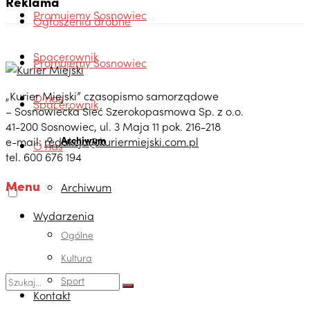
Reklama
Promujemy Sosnowiec
Ogłoszenia drobne
Spacerownik
Promujemy Sosnowiec
„Kurier Miejski” czasopismo samorządowe
O nas
Spacerownik
– Sosnowiecka Sieć Szerokopasmowa Sp. z o.o.
41-200 Sosnowiec, ul. 3 Maja 11 pok. 216-218
Archiwum
e-mail:
redakcja@kuriermiejski.com.pl
O nas
tel. 600 676 194
Menu
Archiwum
Wydarzenia
Ogólne
Kultura
Sport
Kontakt