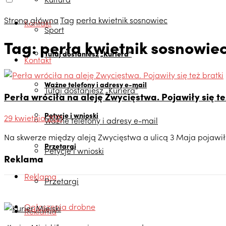
Strona główna
Tag
perła kwietnik sosnowiec
Kontakt
Sport
Tag:
perła kwietnik sosnowie
Tutaj dostaniesz „Kuriera”
Kontakt
Ważne telefony i adresy e-mail
Tutaj dostaniesz „Kuriera”
Perła wróciła na aleję Zwycięstwa. Pojawiły się te
Petycje i wnioski
29 kwietnia 2021
Ważne telefony i adresy e-mail
Na skwerze między aleją Zwycięstwa a ulicą 3 Maja pojawił się
Przetargi
Petycje i wnioski
Reklama
Reklama
Przetargi
Ogłoszenia drobne
Reklama