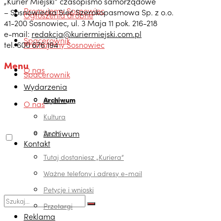
„Kurier Miejski” czasopismo samorządowe
Promujemy Sosnowiec
– Sosnowiecka Sieć Szerokopasmowa Sp. z o.o.
Ogłoszenia drobne
41-200 Sosnowiec, ul. 3 Maja 11 pok. 216-218
e-mail:
redakcja@kuriermiejski.com.pl
Spacerownik
tel. 600 676 194
Promujemy Sosnowiec
Menu
O nas
Spacerownik
Wydarzenia
Archiwum
Ogólne
O nas
Kultura
Archiwum
Sport
Kontakt
Tutaj dostaniesz „Kuriera”
Ważne telefony i adresy e-mail
Petycje i wnioski
Przetargi
Reklama