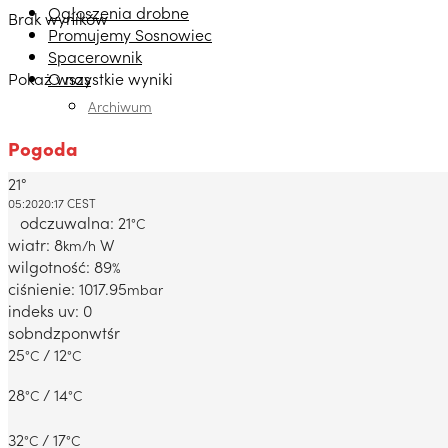
Ogłoszenia drobne
Brak wyników
Promujemy Sosnowiec
Spacerownik
Pokaż wszystkie wyniki
O nas
Archiwum
Pogoda
21°
Dabrowa Gornicza, PL
05:20
20:17 CEST
odczuwalna: 21
°C
wiatr: 8
W
km/h
wilgotność: 89
%
ciśnienie: 1017.95
mbar
indeks uv: 0
sob
ndz
pon
wt
śr
25
/ 12
°C
°C
28
/ 14
°C
°C
32
/ 17
°C
°C