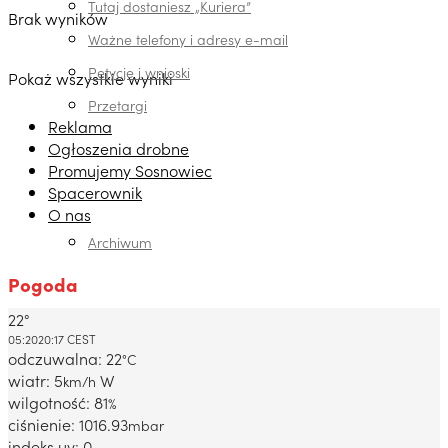
Tutaj dostaniesz „Kuriera”
Brak wyników
Ważne telefony i adresy e-mail
Petycje i wnioski
Pokaż wszystkie wyniki
Przetargi
Reklama
Ogłoszenia drobne
Promujemy Sosnowiec
Spacerownik
O nas
Archiwum
Pogoda
22°
Dabrowa Gornicza, PL
05:20
20:17 CEST
odczuwalna: 22
°C
wiatr: 5
W
km/h
wilgotność: 81
%
ciśnienie: 1016.93
mbar
indeks uv: 0