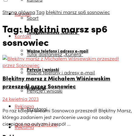
Strona główna
Tag
błękitni marsz sp6 sosnowiec
Kontakt
Sport
Tag:
błękitni marsz sp6
Tutaj dostaniesz „Kuriera”
Kontakt
sosnowiec
Ważne telefony i adresy e-mail
Tutaj dostaniesz „Kuriera”
Petycje i wnioski
Ważne telefony i adresy e-mail
Błękitny marsz z Michałem Wiśniewskim
przeszedł przez Sosnowiec
Przetargi
Petycje i wnioski
24 kwietnia 2023
Reklama
Przetargi
Po raz kolejny ulicami Sosnowca przeszedł Błękitny Marsz,
którego zadaniem jest zwrócenie uwagi na osoby
cierpiące na autyzm i zespół ...
Ogłoszenia drobne
Reklama