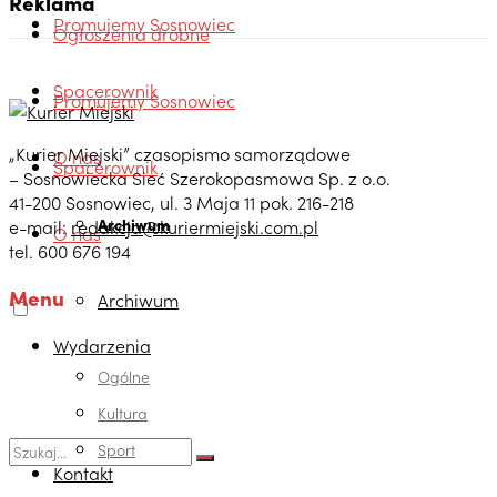
Reklama
Promujemy Sosnowiec
Ogłoszenia drobne
Spacerownik
Promujemy Sosnowiec
„Kurier Miejski” czasopismo samorządowe
O nas
Spacerownik
– Sosnowiecka Sieć Szerokopasmowa Sp. z o.o.
41-200 Sosnowiec, ul. 3 Maja 11 pok. 216-218
Archiwum
e-mail:
redakcja@kuriermiejski.com.pl
O nas
tel. 600 676 194
Menu
Archiwum
Wydarzenia
Ogólne
Kultura
Sport
Kontakt