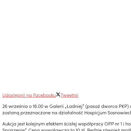
Udostępnij na Facebooku
Tweetnij
26 września o 16.00 w Galerii „Ładniej” (pasaż dworca PKP
zostaną przeznaczone na działalność Hospicjum Sosnowieck
Aukcja jest kolejnym efektem ścisłej współpracy OPP nr 1 i h
Spojrzenie”. Cena wywoławcza to 10 zł. Będzie również możl