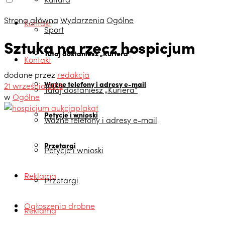
Strona główna
Wydarzenia
Ogólne
Kontakt
Sport
Sztuka na rzecz hospicjum
Tutaj dostaniesz „Kuriera”
Kontakt
dodane przez
redakcja
Ważne telefony i adresy e-mail
21 września 2018
Tutaj dostaniesz „Kuriera”
w
Ogólne
Petycje i wnioski
Ważne telefony i adresy e-mail
Przetargi
Petycje i wnioski
Reklama
Przetargi
Ogłoszenia drobne
Reklama