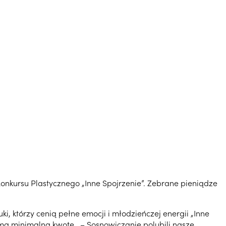
onkursu Plastycznego „Inne Spojrzenie”. Zebrane pieniądze
i, którzy cenią pełne emocji i młodzieńczej energii „Inne
amą minimalną kwotę . – Sosnowiczanie polubili nasze