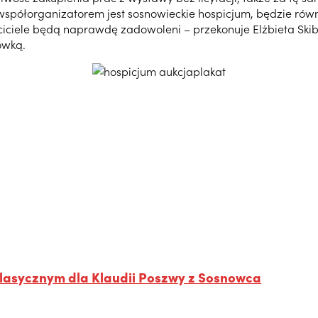
ej współorganizatorem jest sosnowieckie hospicjum, będzie 
ciciele będą naprawdę zadowoleni – przekonuje Elżbieta Skib
ówką.
 Klasycznym dla Klaudii Poszwy z Sosnowca