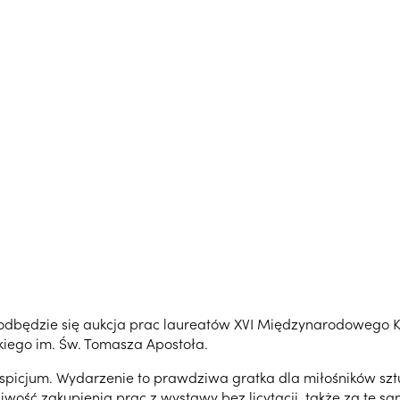
) odbędzie się aukcja prac laureatów XVI Międzynarodowego K
iego im. Św. Tomasza Apostoła.
ospicjum. Wydarzenie to prawdziwa gratka dla miłośników sztuk
iwość zakupienia prac z wystawy bez licytacji, także za tę s