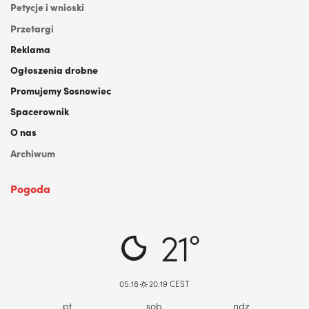
Petycje i wnioski
Przetargi
Reklama
Ogłoszenia drobne
Promujemy Sosnowiec
Spacerownik
O nas
Archiwum
Pogoda
DABROWA GORNICZA, PL
21°
05:18
20:19 CEST
pt
sob
ndz