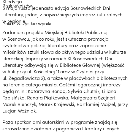
XI edycja
Brak wyników
5 maja rusza jedenasta edycja Sosnowieckich Dni
Literatury, jednej z najważniejszych imprez kulturalnych
w regionie.
Pokaż wszystkie wyniki
Zadaniem projektu Miejskiej Biblioteki Publicznej
w Sosnowcu, jak co roku, jest skuteczna promocja
czytelnictwa polskiej literatury oraz zaproszenie
miłośników sztuki słowa do aktywnego udziału w kulturze
literackiej. Imprezy w ramach XI Sosnowieckich Dni
Literatury odbywają się w Bibliotece Głównej (większość
w Auli przy ul. Kościelnej 11 oraz w Czytelni przy
ul. Zegadłowicza 2), a także w placówkach bibliotecznych
na terenie całego miasta. Gośćmi tegorocznej imprezy
będą m.in.: Katarzyna Bonda, Sylwia Chutnik, Liliana
Fabisińska, Renata Piątkowska, Małgorzata Szejnert,
Marek Bieńczyk, Marek Krajewski, Bartłomiej Majzel, Jerzy
Lucjan Woźniak.
Poza spotkaniami autorskimi w programie znajdą się
sprawdzone działania z pogranicza literatury i innych