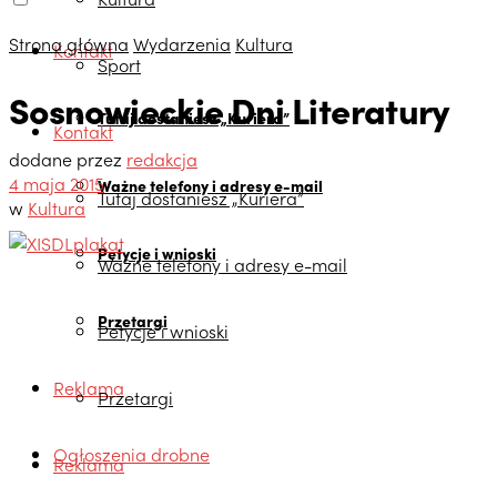
Strona główna
Wydarzenia
Kultura
Kontakt
Sport
Sosnowieckie Dni Literatury
Tutaj dostaniesz „Kuriera”
Kontakt
dodane przez
redakcja
4 maja 2015
Ważne telefony i adresy e-mail
Tutaj dostaniesz „Kuriera”
w
Kultura
Petycje i wnioski
Ważne telefony i adresy e-mail
Przetargi
Petycje i wnioski
Reklama
Przetargi
Ogłoszenia drobne
Reklama