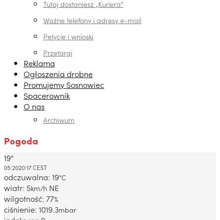
Tutaj dostaniesz „Kuriera”
Ważne telefony i adresy e-mail
Petycje i wnioski
Przetargi
Reklama
Ogłoszenia drobne
Promujemy Sosnowiec
Spacerownik
O nas
Archiwum
Pogoda
19°
Dabrowa Gornicza, PL
05:20
20:17 CEST
odczuwalna: 19
°C
wiatr: 5
NE
km/h
wilgotność: 77
%
ciśnienie: 1019.3
mbar
indeks uv: 0