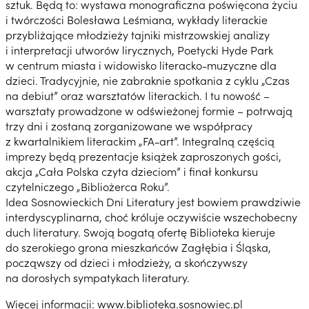
sztuk. Będą to: wystawa monograficzna poświęcona życiu
i twórczości Bolesława Leśmiana, wykłady literackie
przybliżające młodzieży tajniki mistrzowskiej analizy
i interpretacji utworów lirycznych, Poetycki Hyde Park
w centrum miasta i widowisko literacko-muzyczne dla
dzieci. Tradycyjnie, nie zabraknie spotkania z cyklu „Czas
na debiut” oraz warsztatów literackich. I tu nowość –
warsztaty prowadzone w odświeżonej formie – potrwają
trzy dni i zostaną zorganizowane we współpracy
z kwartalnikiem literackim „FA-art”. Integralną częścią
imprezy będą prezentacje książek zaproszonych gości,
akcja „Cała Polska czyta dzieciom” i finał konkursu
czytelniczego „Bibliożerca Roku”.
Idea Sosnowieckich Dni Literatury jest bowiem prawdziwie
interdyscyplinarna, choć króluje oczywiście wszechobecny
duch literatury. Swoją bogatą ofertę Biblioteka kieruje
do szerokiego grona mieszkańców Zagłębia i Śląska,
począwszy od dzieci i młodzieży, a skończywszy
na dorosłych sympatykach literatury.
Więcej informacji: www.biblioteka.sosnowiec.pl