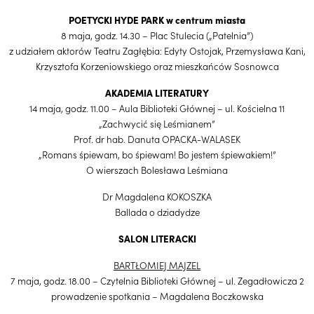
POETYCKI HYDE PARK w centrum miasta
8 maja, godz. 14.30 – Plac Stulecia („Patelnia”)
z udziałem aktorów Teatru Zagłębia: Edyty Ostojak, Przemysława Kani,
Krzysztofa Korzeniowskiego oraz mieszkańców Sosnowca
AKADEMIA LITERATURY
14 maja, godz. 11.00 – Aula Biblioteki Głównej – ul. Kościelna 11
„Zachwycić się Leśmianem”
Prof. dr hab. Danuta OPACKA-WALASEK
„Romans śpiewam, bo śpiewam! Bo jestem śpiewakiem!”
O wierszach Bolesława Leśmiana
Dr Magdalena KOKOSZKA
Ballada o dziadydze
SALON LITERACKI
BARTŁOMIEJ MAJZEL
7 maja, godz. 18.00 – Czytelnia Biblioteki Głównej – ul. Zegadłowicza 2
prowadzenie spotkania – Magdalena Boczkowska