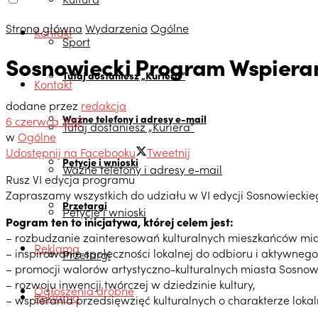
Strona główna
Wydarzenia
Ogólne
Kontakt
Sport
Sosnowiecki Program Wspierani
Tutaj dostaniesz „Kuriera”
Kontakt
dodane przez
redakcja
Ważne telefony i adresy e-mail
6 czerwca 2017
Tutaj dostaniesz „Kuriera”
w
Ogólne
Udostępnij na Facebooku
Tweetnij
Petycje i wnioski
Ważne telefony i adresy e-mail
Rusz VI edycja programu
Zapraszamy wszystkich do udziału w VI edycji Sosnowieckieg
Przetargi
Petycje i wnioski
Pogram ten to inicjatywa, której celem jest:
– rozbudzanie zainteresowań kulturalnych mieszkańców mi
Reklama
– inspirowanie społeczności lokalnej do odbioru i aktywnego
Przetargi
– promocji walorów artystyczno-kulturalnych miasta Sosnow
– rozwoju inwencji twórczej w dziedzinie kultury,
Ogłoszenia drobne
Reklama
– wspierania przedsięwzięć kulturalnych o charakterze loka