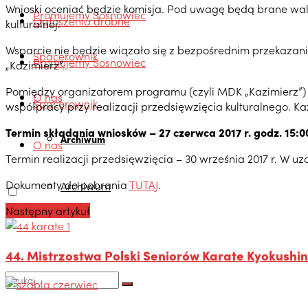
Wnioski oceniać będzie komisja. Pod uwagę będą brane walor
Promujemy Sosnowiec
Ogłoszenia drobne
kulturalnej.
Wsparcie nie będzie wiązało się z bezpośrednim przekazan
Spacerownik
Promujemy Sosnowiec
„Kazimierz”.
Pomiędzy organizatorem programu (czyli MDK „Kazimierz”)
O nas
Spacerownik
współpracy przy realizacji przedsięwzięcia kulturalnego.
Termin składania wniosków – 27 czerwca 2017 r. godz. 15:0
Archiwum
O nas
Termin realizacji przedsięwzięcia – 30 września 2017 r. W 
Dokumenty do pobrania
TUTAJ
.
Archiwum
Następny artykuł
44. Mistrzostwa Polski Seniorów Karate Kyokushin