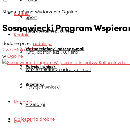
Strona główna
Wydarzenia
Ogólne
Kontakt
Sport
Sosnowiecki Program Wspierani
Tutaj dostaniesz „Kuriera”
Kontakt
dodane przez
redakcja
Ważne telefony i adresy e-mail
2 września 2021
Tutaj dostaniesz „Kuriera”
w
Ogólne
Petycje i wnioski
Ważne telefony i adresy e-mail
Przetargi
Petycje i wnioski
Reklama
Przetargi
Ogłoszenia drobne
Reklama