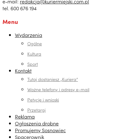
e-mail:
redakcja@kuriermiejski.com.pl
tel. 600 676 194
Menu
Wydarzenia
Ogólne
Kultura
Sport
Kontakt
Tutaj dostaniesz „Kuriera”
Ważne telefony i adresy e-mail
Petycje i wnioski
Przetargi
Reklama
Ogłoszenia drobne
Promujemy Sosnowiec
Spacerownik