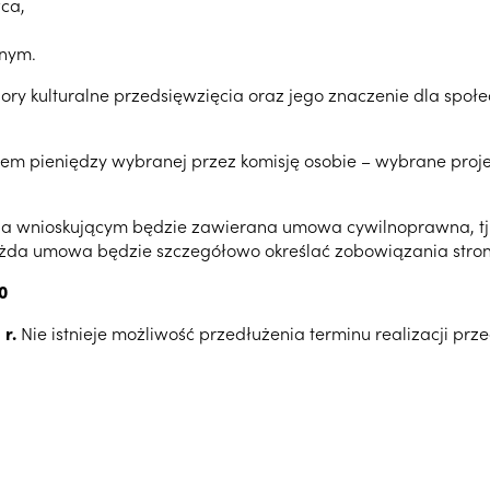
ca,
lnym.
y kulturalne przedsięwzięcia oraz jego znaczenie dla społecz
iem pieniędzy wybranej przez komisję osobie – wybrane pro
 a wnioskującym będzie zawierana umowa cywilnoprawna, tj.
 Każda umowa będzie szczegółowo określać zobowiązania stron
0
 r.
Nie istnieje możliwość przedłużenia terminu realizacji prz