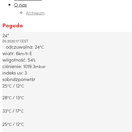
O nas
Archiwum
Pogoda
24°
Dabrowa Gornicza, PL
05:20
20:17 CEST
odczuwalna: 24
°C
wiatr: 6
E
km/h
wilgotność: 54
%
ciśnienie: 1019.3
mbar
indeks uv: 3
sob
ndz
pon
wt
śr
25
/ 12
°C
°C
28
/ 13
°C
°C
33
/ 17
°C
°C
25
/ 12
°C
°C