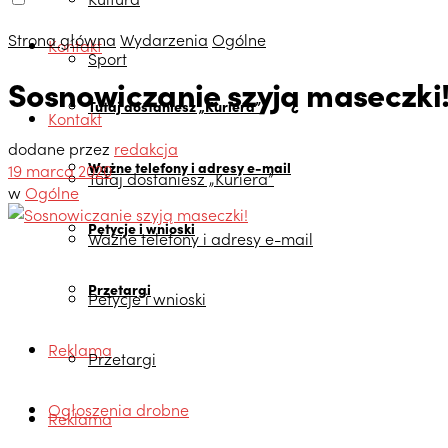
Strona główna
Wydarzenia
Ogólne
Kontakt
Sport
Sosnowiczanie szyją maseczki
Tutaj dostaniesz „Kuriera”
Kontakt
dodane przez
redakcja
Ważne telefony i adresy e-mail
19 marca 2020
Tutaj dostaniesz „Kuriera”
w
Ogólne
Petycje i wnioski
Ważne telefony i adresy e-mail
Przetargi
Petycje i wnioski
Reklama
Przetargi
Ogłoszenia drobne
Reklama