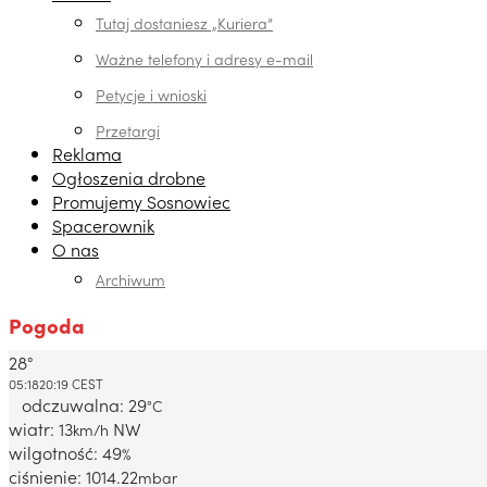
Tutaj dostaniesz „Kuriera”
Ważne telefony i adresy e-mail
Petycje i wnioski
Przetargi
Reklama
Ogłoszenia drobne
Promujemy Sosnowiec
Spacerownik
O nas
Archiwum
Pogoda
28°
Dabrowa Gornicza, PL
05:18
20:19 CEST
odczuwalna: 29
°C
wiatr: 13
NW
km/h
wilgotność: 49
%
ciśnienie: 1014.22
mbar