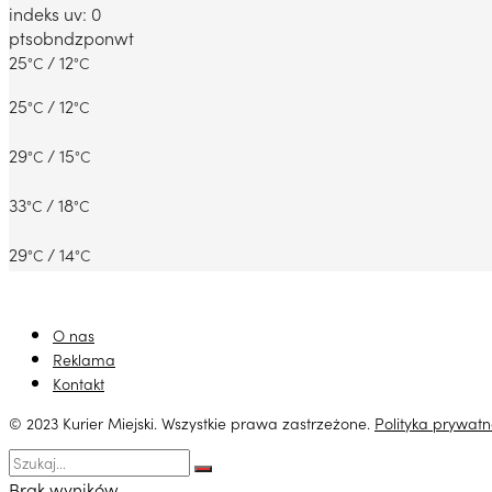
indeks uv: 0
pt
sob
ndz
pon
wt
25
/ 12
°C
°C
25
/ 12
°C
°C
29
/ 15
°C
°C
33
/ 18
°C
°C
29
/ 14
°C
°C
O nas
Reklama
Kontakt
© 2023 Kurier Miejski. Wszystkie prawa zastrzeżone.
Polityka prywatn
Brak wyników