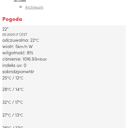
Archiwum
Pogoda
22°
Dabrowa Gornicza, PL
05:20
20:17 CEST
odczuwalna: 22
°C
wiatr: 5
W
km/h
wilgotność: 81
%
ciśnienie: 1016.93
mbar
indeks uv: 0
sob
ndz
pon
wt
śr
25
/ 12
°C
°C
28
/ 14
°C
°C
32
/ 17
°C
°C
27
/ 13
°C
°C
26
/ 12
°C
°C