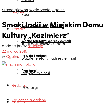
Strona główna
Wydarzenia
Ogólne
Kontakt
Sport
Smaki Indii w Miejskim Domu
Tutaj dostaniesz „Kuriera”
Kontakt
Kultury „Kazimierz”
Ważne telefony i adresy e-mail
Tutaj dostaniesz „Kuriera”
dodane przez
redakcja
22 marca 2016
Petycje i wnioski
w
Ogólne
Ważne telefony i adresy e-mail
Przetargi
Petycje i wnioski
Reklama
Przetargi
Ogłoszenia drobne
Reklama