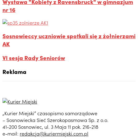
Wystawa "Kobiety z Ravensbruck" w gimnazjum
nr 16
Sosnowieccy uczniowie spotkali się z żołnierzami
AK
VI sesja Rady Seniorów
Reklama
„Kurier Miejski” czasopismo samorządowe
– Sosnowiecka Sieć Szerokopasmowa Sp. z o.o.
41-200 Sosnowiec, ul. 3 Maja 11 pok. 216-218
e-mail:
redakcja@kuriermiejski.com.pl