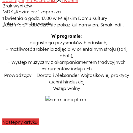
Brak wyników
MDK „Kazimierz” zaprasza
1 kwietnia o godz. 17.00 w Miejskim Domu Kultury
Pokaż wszystkie wyniki
„Kazimierz” odbędzie się pokaz kulinarny pn. Smak Indii.
W programie:
– degustacja przysmaków hinduskich,
– możliwość zrobienia zdjęcia w orientalnym stroju (sari,
dhoti),
– występ muzyczny z akompaniamentem tradycyjnych
instrumentów indyjskich.
Prowadzący – Dorota i Aleksander Wojtasikowie, praktycy
kuchni hinduskiej
Wstęp wolny
Następny artykuł