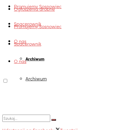
Promujemy Sosnowiec
Ogłoszenia drobne
Spacerownik
Promujemy Sosnowiec
O nas
Spacerownik
Archiwum
O nas
Archiwum
Udostępnij na Facebooku
Tweetnij