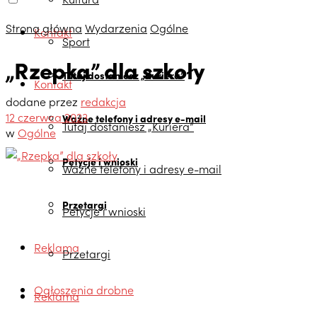
Strona główna
Wydarzenia
Ogólne
Kontakt
Sport
„Rzepka” dla szkoły
Tutaj dostaniesz „Kuriera”
Kontakt
dodane przez
redakcja
12 czerwca 2023
Ważne telefony i adresy e-mail
Tutaj dostaniesz „Kuriera”
w
Ogólne
Petycje i wnioski
Ważne telefony i adresy e-mail
Przetargi
Petycje i wnioski
Reklama
Przetargi
Ogłoszenia drobne
Reklama