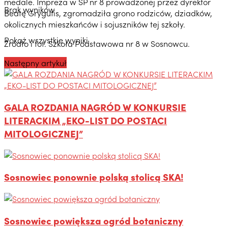
medale. Impreza w SP nr 8 prowadzonej przez dyrektor
Brak wyników
Beatę Grygutis, zgromadziła grono rodziców, dziadków,
okolicznych mieszkańców i sojuszników tej szkoły.
Pokaż wszystkie wyniki
Źródło i fot. Szkoła Podstawowa nr 8 w Sosnowcu.
Następny artykuł
GALA ROZDANIA NAGRÓD W KONKURSIE
LITERACKIM „EKO-LIST DO POSTACI
MITOLOGICZNEJ”
Sosnowiec ponownie polską stolicą SKA!
Sosnowiec powiększa ogród botaniczny