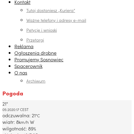
Kontakt
Tutaj dostaniesz „Kuriera”
Ważne telefony i adresy e-mail
Petycje i wnioski
Przetargi
Reklama
Ogłoszenia drobne
Promujemy Sosnowiec
Spacerownik
O nas
Archiwum
Pogoda
21°
Dabrowa Gornicza, PL
05:20
20:17 CEST
odczuwalna: 21
°C
wiatr: 8
W
km/h
wilgotność: 89
%