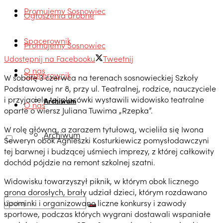
Promujemy Sosnowiec
Ogłoszenia drobne
Spacerownik
Promujemy Sosnowiec
Udostępnij na Facebooku
Tweetnij
O nas
Spacerownik
W sobotę 3 czerwca na terenach sosnowieckiej Szkoły
Podstawowej nr 8, przy ul. Teatralnej, rodzice, nauczyciele
i przyjaciele tej placówki wystawili widowisko teatralne
Archiwum
O nas
oparte o wiersz Juliana Tuwima „Rzepka”.
W rolę główną, a zarazem tytułową, wcieliła się Iwona
Archiwum
Seweryn obok Agnieszki Kosturkiewicz pomysłodawczyni
tej barwnej i budzącej uśmiech imprezy, z której całkowity
dochód pójdzie na remont szkolnej szatni.
Widowisku towarzyszył piknik, w którym obok licznego
grona dorosłych, brały udział dzieci, którym rozdawano
upominki i organizowano liczne konkursy i zawody
sportowe, podczas których wygrani dostawali wspaniałe