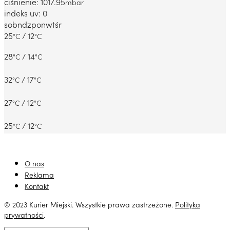
ciśnienie: 1017.95
mbar
indeks uv: 0
sob
ndz
pon
wt
śr
25
/ 12
°C
°C
28
/ 14
°C
°C
32
/ 17
°C
°C
27
/ 12
°C
°C
25
/ 12
°C
°C
O nas
Reklama
Kontakt
© 2023 Kurier Miejski. Wszystkie prawa zastrzeżone.
Polityka
prywatności
.