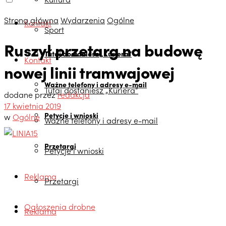
Strona główna
Wydarzenia
Ogólne
Kontakt
Sport
Ruszył przetarg na budowę
Tutaj dostaniesz „Kuriera”
Kontakt
nowej linii tramwajowej
Ważne telefony i adresy e-mail
Tutaj dostaniesz „Kuriera”
dodane przez
redakcja
17 kwietnia 2019
Petycje i wnioski
w
Ogólne
Ważne telefony i adresy e-mail
Przetargi
Petycje i wnioski
Reklama
Przetargi
Ogłoszenia drobne
Reklama