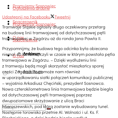
Promujemy Sosnowiec
Ogłoszenia drobne
Udostępnij na Facebooku
Tweetnij
Spacerownik
Promujemy Sosnowiec
Tramwaje Śląskie ogłosiły długo oczekiwany przetarg
na budowę linii tramwajowej od dotychczasowej pętli
O nas
tramwajowej w Zagórzu aż do ronda Jana Pawła II.
Spacerownik
Przypomnijmy, że budowa tego odcinka była obiecana
Archiwum
niemal 40 lat temu, czyli w czasie w którym powstała pętla
O nas
tramwajowa w Zagórzu. – Dzięki wydłużeniu linii
z tramwaju będą mogli skorzystać mieszkańcy sporej
Archiwum
części Zagórza. To pomoże nam również
w uporządkowaniu siatki połączeń komunikacji publicznej
– wyjaśnia Arkadiusz Chęciński, prezydent Sosnowca.
Nowa czterokilometrowa linia tramwajowa będzie biegła
od dotychczasowej pętli tramwajowej poprzez
dwupoziomowe skrzyżowanie z ulicą Braci
Mieroszewskich, pod którą zostanie wybudowany tunel.
Następnie torowisko przetnie Al. Wolności i ul. Ks. F.
Blachnickiego, a dalej będzie biegła wzdłuż