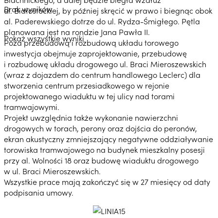
Brak wyników
ul. Białostockiej, by później skręcić w prawo i biegnąc obok
al. Paderewskiego dotrze do ul. Rydza-Śmigłego. Pętla
planowana jest na rondzie Jana Pawła II.
Pokaż wszystkie wyniki
Poza przebudową i rozbudową układu torowego
inwestycja obejmuje zaprojektowanie, przebudowę
i rozbudowę układu drogowego ul. Braci Mieroszewskich
(wraz z dojazdem do centrum handlowego Leclerc) dla
stworzenia centrum przesiadkowego w rejonie
projektowanego wiaduktu w tej ulicy nad torami
tramwajowymi.
Projekt uwzględnia także wykonanie nawierzchni
drogowych w torach, perony oraz dojścia do peronów,
ekran akustyczny zmniejszający negatywne oddziaływanie
torowiska tramwajowego na budynek mieszkalny posesji
przy al. Wolności 18 oraz budowę wiaduktu drogowego
w ul. Braci Mieroszewskich.
Wszystkie prace mają zakończyć się w 27 miesięcy od daty
podpisania umowy.