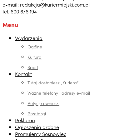
e-mail:
redakcja@kuriermiejski.com.pl
tel. 600 676 194
Menu
Wydarzenia
Ogólne
Kultura
Sport
Kontakt
Tutaj dostaniesz „Kuriera”
Ważne telefony i adresy e-mail
Petycje i wnioski
Przetargi
Reklama
Ogłoszenia drobne
Promujemy Sosnowiec