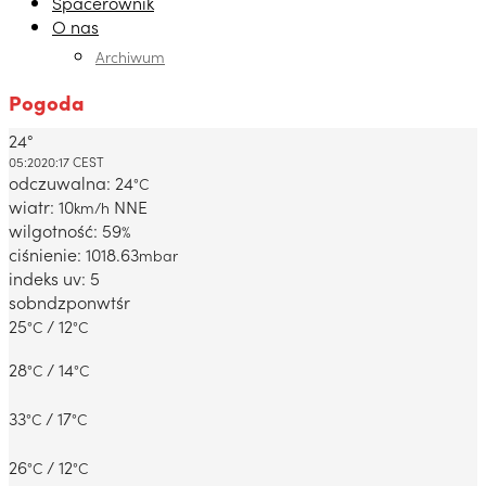
Spacerownik
O nas
Archiwum
Pogoda
24°
Dabrowa Gornicza, PL
05:20
20:17 CEST
odczuwalna: 24
°C
wiatr: 10
NNE
km/h
wilgotność: 59
%
ciśnienie: 1018.63
mbar
indeks uv: 5
sob
ndz
pon
wt
śr
25
/ 12
°C
°C
28
/ 14
°C
°C
33
/ 17
°C
°C
26
/ 12
°C
°C