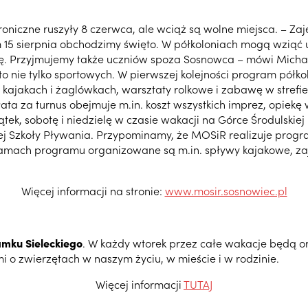
troniczne ruszyły 8 czerwca, ale wciąż są wolne miejsca. – Za
m 15 sierpnia obchodzimy święto. W półkoloniach mogą wziąć
ę. Przyjmujemy także uczniów spoza Sosnowca – mówi Michał
 nie tylko sportowych. W pierwszej kolejności program półkol
 kajakach i żaglówkach, warsztaty rolkowe i zabawę w strefi
ata za turnus obejmuje m.in. koszt wszystkich imprez, opie
iątek, sobotę i niedzielę w czasie wakacji na Górce Środul
 Szkoły Pływania. Przypominamy, że MOSiR realizuje program,
 W ramach programu organizowane są m.in. spływy kajakowe, z
Więcej informacji na stronie:
www.mosir.sosnowiec.pl
mku Sieleckiego
. W każdy wtorek przez całe wakacje będą or
 o zwierzętach w naszym życiu, w mieście i w rodzinie.
Więcej informacji
TUTAJ