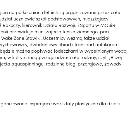
jęcia na półkoloniach letnich są organizowane przez całe
 udział uczniowie szkół podstawowych, mieszkający
 Rakoczy, kierownik Działu Rozwoju i Sportu w MOSiR
onii przewiduje m.in. zajęcia tenisa ziemnego, park
e Wake Zone Stawiki. Uczestnicy wezmą także udział
kę wychowawcy, dwudaniowy obiad i transport autokarem.
skiej będzie można popływać łódeczkami w wypełnionym wodą
 w którym mogą wziąć udział całe rodziny, czyli „Bliżej
ajęcia aquaspinningu, rodzinne biegi przełajowe, zawody
ganizowane inspirujące warsztaty plastyczne dla dzieci