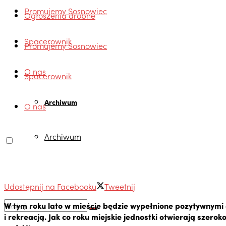
Promujemy Sosnowiec
Ogłoszenia drobne
Spacerownik
Promujemy Sosnowiec
O nas
Spacerownik
Archiwum
O nas
Archiwum
Udostępnij na Facebooku
Tweetnij
W tym roku lato w mieście będzie wypełnione pozytywnymi 
i rekreacją. Jak co roku miejskie jednostki otwierają szerok