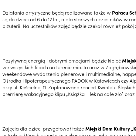
Działania artystyczne będą realizowane także w
Pałacu Sc
są do dzieci od 6 do 12 lat, a dla starszych uczestników w
biżuterii. Na uczestników zajęć będzie czekał również pokój
Pozytywną energią i dobrymi emocjami będzie kipieć
Miejsk
we wszystkich filiach na terenie miasta oraz w Zagłębiowski
weekendowe wydarzenia plenerowe i multimedialne, happeni
Ośrodka Hipoterapeutycznego PADOK w Katowicach czy Alpakar
przy ul. Kościelnej 11. Zaplanowano koncert Kwintetu Śląsk
premierę wakacyjnego klipu „Książka – lek na całe zło” oraz
Zajęcia dla dzieci przygotował także
Miejski Dom Kultury „
w trakcie których uczestnicy wykonają m.in. własną rakietę