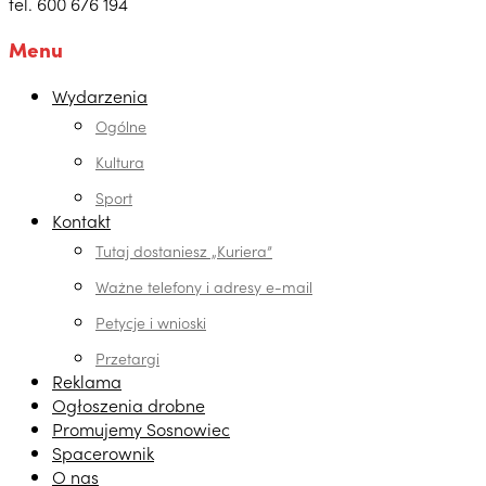
tel. 600 676 194
Menu
Wydarzenia
Ogólne
Kultura
Sport
Kontakt
Tutaj dostaniesz „Kuriera”
Ważne telefony i adresy e-mail
Petycje i wnioski
Przetargi
Reklama
Ogłoszenia drobne
Promujemy Sosnowiec
Spacerownik
O nas