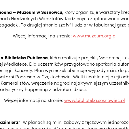
hoena – Muzeum w Sosnowcu
, który organizuje warsztaty k
 ramach Niedzielnych Warsztatów Rodzinnych zaplanowano warsz
 zagadek „Po drugiej stronie szafy” i udział w fabularnej grze
Więcej informacji na stronie:
www.muzeum.org.pl
a Biblioteka Publiczna
, która realizuje projekt „Moc emocji, c
ej Mediatece. Dla uczestników przygotowano spotkania autorsk
ngi i koncerty. Plan wycieczek obejmuje wyjazdy m.in. do p
ni Poczesna w Częstochowie. Wielki finał letniej akcji odbę
ich Kameralistów, wręczenie nagród najaktywniejszym uczestni
 artystyczny happening z udziałem dzieci.
Więcej informacji na stronie:
www.biblioteka.sosnowiec.pl
Kazimierz”
. W planach są m.in. zabawy z tęczowym jednorożce
, grę, piniatę czy torbę eko. W ramach przystąpienia do proj