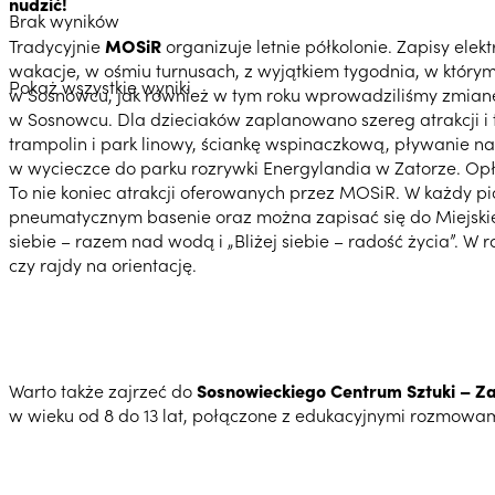
nudzić!
Brak wyników
Tradycyjnie
MOSiR
organizuje letnie półkolonie. Zapisy elek
wakacje, w ośmiu turnusach, z wyjątkiem tygodnia, w który
Pokaż wszystkie wyniki
w Sosnowcu, jak również w tym roku wprowadziliśmy zmian
w Sosnowcu. Dla dzieciaków zaplanowano szereg atrakcji i to
trampolin i park linowy, ściankę wspinaczkową, pływanie na
w wycieczce do parku rozrywki Energylandia w Zatorze. Opł
To nie koniec atrakcji oferowanych przez MOSiR. W każdy p
pneumatycznym basenie oraz można zapisać się do Miejskiej
siebie – razem nad wodą i „Bliżej siebie – radość życia”.
czy rajdy na orientację.
Warto także zajrzeć do
Sosnowieckiego Centrum Sztuki – Za
w wieku od 8 do 13 lat, połączone z edukacyjnymi rozmowami