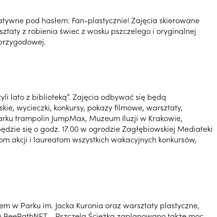
reatywne pod hasłem: Fan-plastycznie! Zajęcia skierowane
taty z robienia świec z wosku pszczelego i oryginalnej
 przygodowej.
zyli lato z biblioteką”. Zajęcia odbywać się będą
ie, wycieczki, konkursy, pokazy filmowe, warsztaty,
arku trampolin JumpMax, Muzeum Iluzji w Krakowie,
dzie się o godz. 17.00 w ogrodzie Zagłębiowskiej Mediateki
kom akcji i laureatom wszystkich wakacyjnych konkursów,
m w Parku im. Jacka Kuronia oraz warsztaty plastyczne,
ektu BeePathNET – Pszczela Ścieżka zaplanowano także moc