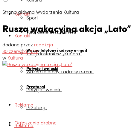
Strona główna
Wydarzenia
Kultura
Kontakt
Sport
Rusza wakacyjna akcja „Lato”
Tutaj dostaniesz „Kuriera”
Kontakt
dodane przez
redakcja
Ważne telefony i adresy e-mail
30 czerwca 2022
Tutaj dostaniesz „Kuriera”
w
Kultura
Petycje i wnioski
Ważne telefony i adresy e-mail
Przetargi
Petycje i wnioski
Reklama
Przetargi
Ogłoszenia drobne
Reklama