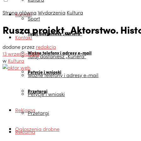
Strona główna
Wydarzenia
Kultura
Kontakt
Sport
Rusza projekt „Aktorstwo. Hist
Tutaj dostaniesz „Kuriera”
Kontakt
dodane przez
redakcja
Ważne telefony i adresy e-mail
13 września 2018
Tutaj dostaniesz „Kuriera”
w
Kultura
Petycje i wnioski
Ważne telefony i adresy e-mail
Przetargi
Petycje i wnioski
Reklama
Przetargi
Ogłoszenia drobne
Reklama