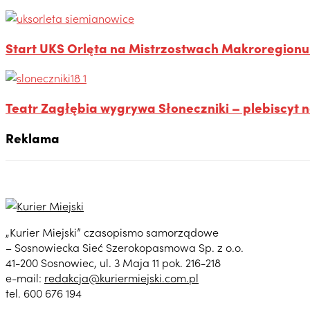
Start UKS Orlęta na Mistrzostwach Makroregionu 
Teatr Zagłębia wygrywa Słoneczniki – plebiscyt na
Reklama
„Kurier Miejski” czasopismo samorządowe
– Sosnowiecka Sieć Szerokopasmowa Sp. z o.o.
41-200 Sosnowiec, ul. 3 Maja 11 pok. 216-218
e-mail:
redakcja@kuriermiejski.com.pl
tel. 600 676 194