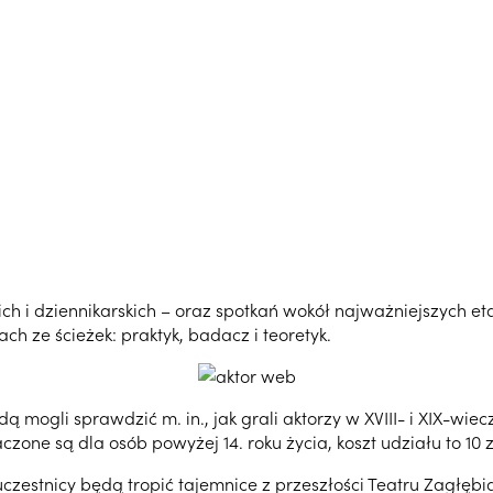
skich i dziennikarskich – oraz spotkań wokół najważniejszych 
ch ze ścieżek: praktyk, badacz i teoretyk.
dą mogli sprawdzić m. in., jak grali aktorzy w XVIII- i XIX-wi
zone są dla osób powyżej 14. roku życia, koszt udziału to 10 z
 uczestnicy będą tropić tajemnice z przeszłości Teatru Zagłęb