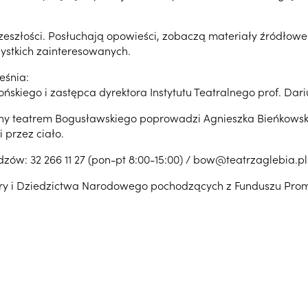
rzeszłości. Posłuchają opowieści, zobaczą materiały źródłow
zystkich zainteresowanych.
eśnia:
skiego i zastępca dyrektora Instytutu Teatralnego prof. Dar
any teatrem Bogusławskiego poprowadzi Agnieszka Bieńkowska.
 przez ciało.
zów: 32 266 11 27 (pon-pt 8:00-15:00) / bow@teatrzaglebia.pl
ury i Dziedzictwa Narodowego pochodzących z Funduszu Promo