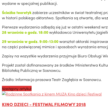
wydane w specjalnej publikacji.
Ścieżka teoretyk
zabierze uczestników w świat teatralnej p
w historii polskiego aktorstwa. Spotkania są otwarte, dla ws
Pierwsze wydarzenia odbędą się już w ostatni weekend wrz
28 września
o godz. 18:00
wykładowca Uniwersytetu Jagielloń
29 wrześn
i
a w godz. 9:00-13:00
warsztat aktorski inspirow
na części poświęconej mimice i sposobach wyrażania emocji
Zapisy na wszystkie wydarzenia przyjmuje Biuro Obsługi Wid
Projekt został dofinansowany ze środków Ministerstwa Kult
Biblioteką Publiczną w Sosnowcu.
Źródło: Informacja prasowa Teatr Zagłębia w Sosnowcu.
Następny artykuł
KINO DZIECI - FESTIWAL FILMOWY 2018