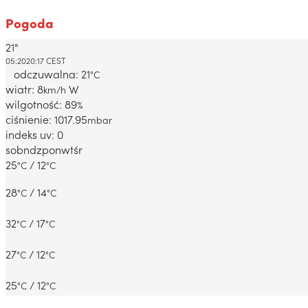
Pogoda
21°
Dabrowa Gornicza, PL
05:20
20:17 CEST
odczuwalna: 21
°C
wiatr: 8
W
km/h
wilgotność: 89
%
ciśnienie: 1017.95
mbar
indeks uv: 0
sob
ndz
pon
wt
śr
25
/ 12
°C
°C
28
/ 14
°C
°C
32
/ 17
°C
°C
27
/ 12
°C
°C
25
/ 12
°C
°C