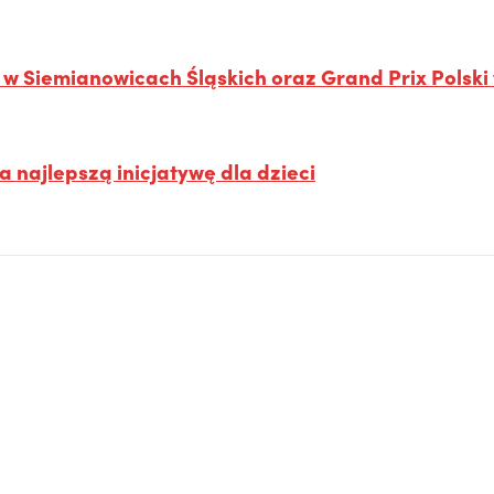
w Siemianowicach Śląskich oraz Grand Prix Polski
 najlepszą inicjatywę dla dzieci