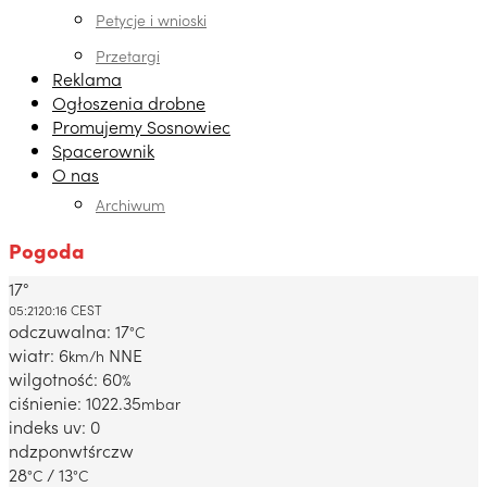
Petycje i wnioski
Przetargi
Reklama
Ogłoszenia drobne
Promujemy Sosnowiec
Spacerownik
O nas
Archiwum
Pogoda
17°
Dabrowa Gornicza, PL
05:21
20:16 CEST
odczuwalna: 17
°C
wiatr: 6
NNE
km/h
wilgotność: 60
%
ciśnienie: 1022.35
mbar
indeks uv: 0
ndz
pon
wt
śr
czw
28
/ 13
°C
°C