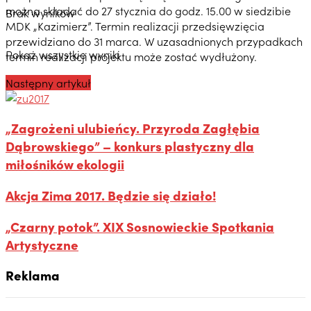
można składać do 27 stycznia do godz. 15.00 w siedzibie
Brak wyników
MDK „Kazimierz”. Termin realizacji przedsięwzięcia
przewidziano do 31 marca. W uzasadnionych przypadkach
Pokaż wszystkie wyniki
termin realizacji projektu może zostać wydłużony.
Następny artykuł
„Zagrożeni ulubieńcy. Przyroda Zagłębia
Dąbrowskiego” – konkurs plastyczny dla
miłośników ekologii
Akcja Zima 2017. Będzie się działo!
„Czarny potok”. XIX Sosnowieckie Spotkania
Artystyczne
Reklama