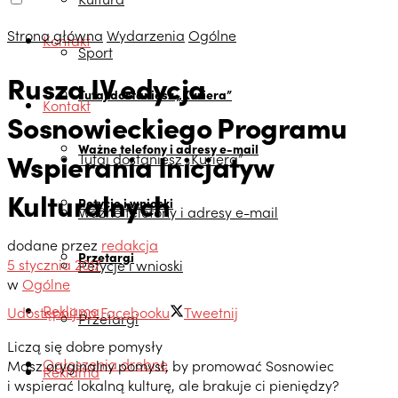
Strona główna
Wydarzenia
Ogólne
Kontakt
Sport
Rusza IV edycja
Tutaj dostaniesz „Kuriera”
Kontakt
Sosnowieckiego Programu
Ważne telefony i adresy e-mail
Wspierania Inicjatyw
Tutaj dostaniesz „Kuriera”
Kulturalnych
Petycje i wnioski
Ważne telefony i adresy e-mail
dodane przez
redakcja
Przetargi
5 stycznia 2017
Petycje i wnioski
w
Ogólne
Reklama
Udostępnij na Facebooku
Tweetnij
Przetargi
Liczą się dobre pomysły
Ogłoszenia drobne
Masz oryginalny pomysł, by promować Sosnowiec
Reklama
i wspierać lokalną kulturę, ale brakuje ci pieniędzy?