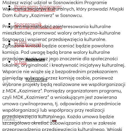
Możesz wziąć udział w Sosnowieckim Programie
Promujemy Sosnowiec
Wspierania Inicjatyw Kulturalnych, który prowadzi Miejski
Ogłoszenia drobne
Dom Kultury „Kazimierz” w Sosnowcu.
Spacerownik
Program ma rozbudzić zainteresowania kulturalne
Promujemy Sosnowiec
mieszkańców, promować walory artystyczno-kulturalne
Sosnowca i wspierać przedsięwzięcia kulturalne.
O nas
Spacerownik
Zgłoszone wnioski będzie oceniać będzie powołana
komisja. Pod uwagę będą brane walory kulturalne
przedsięwzięcia oraz jego znaczenie dla społeczności
Archiwum
O nas
lokalnej, oryginalność i kreatywność inicjatywy kulturalnej.
Wsparcie nie wiąże się z bezpośrednim przekazaniem
pieniędzy wybranej przez komisję osobie, ponieważ
Archiwum
wybrane projekty będą realizowane we współorganizacji
z MDK „Kazimierz”. Pomiędzy organizatorem programu,
czyli MDK „Kazimierz” a wnioskującym jest zawierana
umowa cywilnoprawna, tj. odpowiednio w przedmiocie
współorganizacji lub współpracy przy realizacji
przedsięwzięcia kulturalnego. Każda umowa będzie
szczegółowo określać zobowiązania stron w zakresie
przeprowadzenia przedsięwzięcia kulturalnego. Wnioski