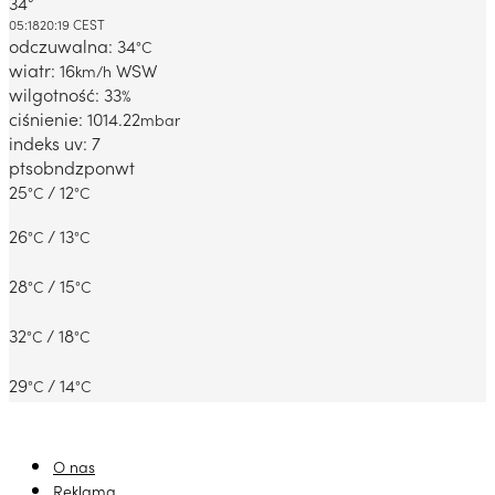
34°
Dabrowa Gornicza, PL
05:18
20:19 CEST
odczuwalna: 34
°C
wiatr: 16
WSW
km/h
wilgotność: 33
%
ciśnienie: 1014.22
mbar
indeks uv: 7
pt
sob
ndz
pon
wt
25
/ 12
°C
°C
26
/ 13
°C
°C
28
/ 15
°C
°C
32
/ 18
°C
°C
29
/ 14
°C
°C
O nas
Reklama