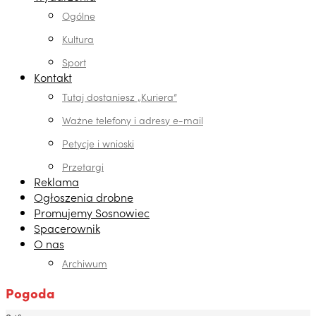
Ogólne
Kultura
Sport
Kontakt
Tutaj dostaniesz „Kuriera”
Ważne telefony i adresy e-mail
Petycje i wnioski
Przetargi
Reklama
Ogłoszenia drobne
Promujemy Sosnowiec
Spacerownik
O nas
Archiwum
Pogoda