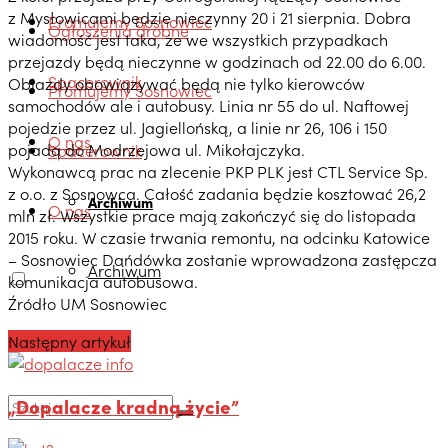
z Mysłowicami będzie nieczynny 20 i 21 sierpnia. Dobra
Promujemy Sosnowiec
Ogłoszenia drobne
wiadomość jest taka, że we wszystkich przypadkach
przejazdy będą nieczynne w godzinach od 22.00 do 6.00.
Spacerownik
Objazdy obowiązywać będą nie tylko kierowców
Promujemy Sosnowiec
samochodów ale i autobusy. Linia nr 55 do ul. Naftowej
pojedzie przez ul. Jagiellońską, a linie nr 26, 106 i 150
O nas
pojadą do Modrzejowa ul. Mikołajczyka.
Spacerownik
Wykonawcą prac na zlecenie PKP PLK jest CTL Service Sp.
z o.o. z Sosnowca. Całość zadania będzie kosztować 26,2
Archiwum
O nas
mln zł. Wszystkie prace mają zakończyć się do listopada
2015 roku. W czasie trwania remontu, na odcinku Katowice
– Sosnowiec Dańdówka zostanie wprowadzona zastępcza
Archiwum
komunikacja autobusowa.
Źródło UM Sosnowiec
Następny artykuł
„Dopalacze kradną życie”