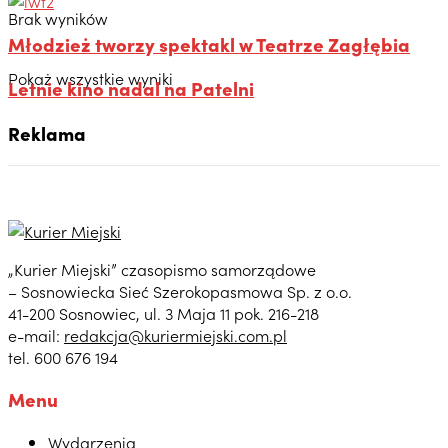
Brak wyników
Młodzież tworzy spektakl w Teatrze Zagłębia
Pokaż wszystkie wyniki
Letnie kino nadal na Patelni
Reklama
„Kurier Miejski” czasopismo samorządowe
– Sosnowiecka Sieć Szerokopasmowa Sp. z o.o.
41-200 Sosnowiec, ul. 3 Maja 11 pok. 216-218
e-mail:
redakcja@kuriermiejski.com.pl
tel. 600 676 194
Menu
Wydarzenia