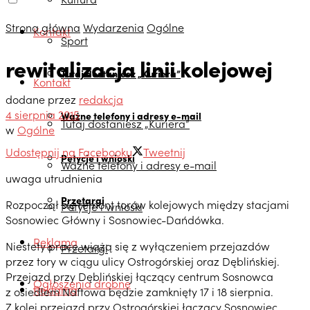
Strona główna
Wydarzenia
Ogólne
Kontakt
Sport
rewitalizacja linii kolejowej
Tutaj dostaniesz „Kuriera”
Kontakt
dodane przez
redakcja
4 sierpnia 2015
Ważne telefony i adresy e-mail
Tutaj dostaniesz „Kuriera”
w
Ogólne
Udostępnij na Facebooku
Tweetnij
Petycje i wnioski
Ważne telefony i adresy e-mail
uwaga utrudnienia
Przetargi
Rozpoczął się remont torów kolejowych między stacjami
Petycje i wnioski
Sosnowiec Główny i Sosnowiec-Dańdówka.
Reklama
Niestety prace wiążą się z wyłączeniem przejazdów
Przetargi
przez tory w ciągu ulicy Ostrogórskiej oraz Dęblińskiej.
Przejazd przy Dęblińskiej łączący centrum Sosnowca
Ogłoszenia drobne
Reklama
z osiedlem Naftowa będzie zamknięty 17 i 18 sierpnia.
Z kolei przejazd przy Ostrogórskiej łączący Sosnowiec