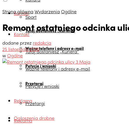
Strona główna
Wydarzenia
Ogólne
Kontakt
Sport
Remont ostatniego odcinka uli
Tutaj dostaniesz „Kuriera”
Kontakt
dodane przez
redakcja
Ważne telefony i adresy e-mail
25 listopada 2020
Tutaj dostaniesz „Kuriera”
w
Ogólne
Petycje i wnioski
Ważne telefony i adresy e-mail
Przetargi
Petycje i wnioski
Reklama
Przetargi
Ogłoszenia drobne
Reklama