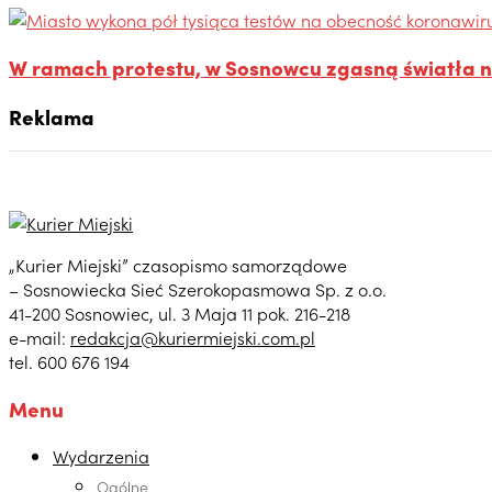
W ramach protestu, w Sosnowcu zgasną światła n
Reklama
„Kurier Miejski” czasopismo samorządowe
– Sosnowiecka Sieć Szerokopasmowa Sp. z o.o.
41-200 Sosnowiec, ul. 3 Maja 11 pok. 216-218
e-mail:
redakcja@kuriermiejski.com.pl
tel. 600 676 194
Menu
Wydarzenia
Ogólne