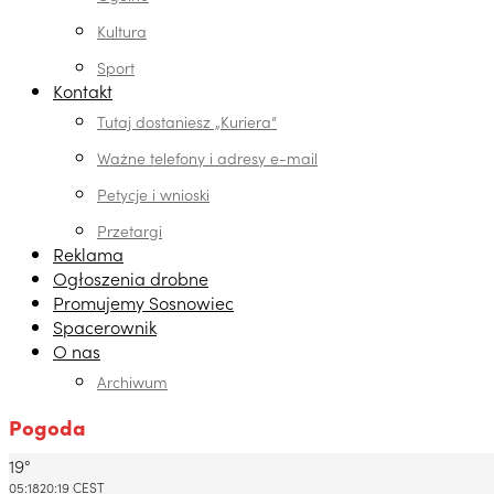
Kultura
Sport
Kontakt
Tutaj dostaniesz „Kuriera”
Ważne telefony i adresy e-mail
Petycje i wnioski
Przetargi
Reklama
Ogłoszenia drobne
Promujemy Sosnowiec
Spacerownik
O nas
Archiwum
Pogoda
19°
Dabrowa Gornicza, PL
05:18
20:19 CEST