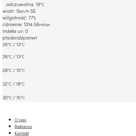
odczuwalna: 19
°C
wiatr: 5
SE
km/h
wilgotność: 77
%
ciśnienie: 1014.56
mbar
indeks uv: 0
pt
sob
ndz
pon
wt
26
/ 13
°C
°C
26
/ 13
°C
°C
28
/ 15
°C
°C
32
/ 18
°C
°C
30
/ 15
°C
°C
O nas
Reklama
Kontakt