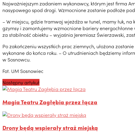
Najważniejszym zadaniem wykonawcy, którym jest firma Amb
nasypowego spod drogi. Wzmocnione zostanie podłoże pod j
– W miejscu, gdzie tramwaj wjeżdża w tunel, mamy łuk, na 
gzymsy i zamontujemy wzmocnione bariery energochłonne wz
za stabilność obiektu – wyjaśnia Jeremiasz Świerzawski, za
Po zakończeniu wszystkich prac ziemnych, ułożona zostani
wykonane do końca roku. – O utrudnieniach będziemy infor
w Sosnowcu.
Fot. UM Sosnowiec
Następny artykuł
Magia Teatru Zagłębia przez łącza
Drony będą wspierały straż miejską