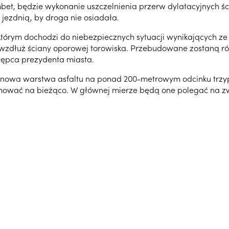
et, będzie wykonanie uszczelnienia przerw dylatacyjnych ś
ezdnią, by droga nie osiadała.
którym dochodzi do niebezpiecznych sytuacji wynikających z
dłuż ściany oporowej torowiska. Przebudowane zostaną równ
stępca prezydenta miasta.
e nowa warstwa asfaltu na ponad 200-metrowym odcinku trzy
mować na bieżąco. W głównej mierze będą one polegać na zwę