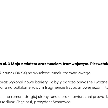
a ul. 3 Maja z wlotem oraz tunelem tramwajowym. Pierwotnie
(kierunek DK 94) na wysokości tunelu tramwajowego.
raz wykonał nowe bariery. To były bardzo poważne i ważne pr
faltu na półkilometrowym fragmencie trzypasmowej jezdni. Kosz
ię na remont drugiej strony tunelu oraz nawierzchni prowad
kadiusz Chęciński, prezydent Sosnowca.