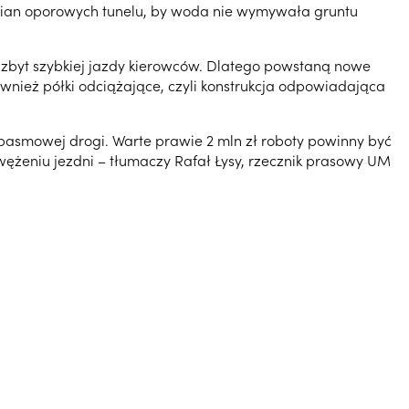
cian oporowych tunelu, by woda nie wymywała gruntu
e zbyt szybkiej jazdy kierowców. Dlatego powstaną nowe
ież półki odciążające, czyli konstrukcja odpowiadająca
pasmowej drogi. Warte prawie 2 mln zł roboty powinny być
żeniu jezdni – tłumaczy Rafał Łysy, rzecznik prasowy UM