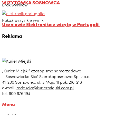
WIZYTÓWKA SOSNOWCA
Brak wyników
Pokaż wszystkie wyniki
Uczniowie Elektronika z wizytą w Portugalii
Reklama
„Kurier Miejski” czasopismo samorządowe
– Sosnowiecka Sieć Szerokopasmowa Sp. z o.o.
41-200 Sosnowiec, ul. 3 Maja 11 pok. 216-218
e-mail:
redakcja@kuriermiejski.com.pl
tel. 600 676 194
Menu