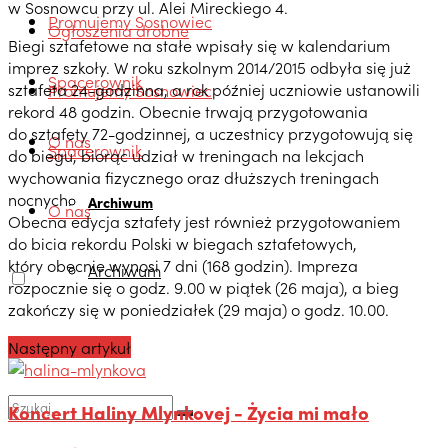
w Sosnowcu przy ul. Alei Mireckiego 4.
Promujemy Sosnowiec
Ogłoszenia drobne
Biegi sztafetowe na stałe wpisały się w kalendarium
imprez szkoły. W roku szkolnym 2014/2015 odbyła się już
Spacerownik
sztafeta 24-godzinna, a rok później uczniowie ustanowili
Promujemy Sosnowiec
rekord 48 godzin. Obecnie trwają przygotowania
do sztafety 72-godzinnej, a uczestnicy przygotowują się
O nas
Spacerownik
do biegu, biorąc udział w treningach na lekcjach
wychowania fizycznego oraz dłuższych treningach
nocnych.
Archiwum
O nas
Obecna edycja sztafety jest również przygotowaniem
do bicia rekordu Polski w biegach sztafetowych,
który obecnie wynosi 7 dni (168 godzin). Impreza
Archiwum
rozpocznie się o godz. 9.00 w piątek (26 maja), a bieg
zakończy się w poniedziałek (29 maja) o godz. 10.00.
Następny artykuł
Koncert Haliny Mlynkovej - Życia mi mało