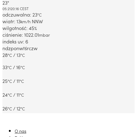
23°
Dabrowa Gornicza, PL
05:21
20:16 CEST
odczuwalna: 23
°C
wiatr: 13
NNW
km/h
wilgotność: 45
%
ciśnienie: 1022.01
mbar
indeks uv: 6
ndz
pon
wt
śr
czw
28
/ 13
°C
°C
33
/ 16
°C
°C
25
/ 11
°C
°C
24
/ 11
°C
°C
26
/ 12
°C
°C
O nas