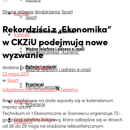
Strona główna
Wydarzenia
Sport
Kontakt
Sport
Rekordziści z „Ekonomika”
Tutaj dostaniesz „Kuriera”
Kontakt
w CKZiU podejmują nowe
Ważne telefony i adresy e-mail
wyzwanie
Tutaj dostaniesz „Kuriera”
Petycje i wnioski
dodane przez
redakcja
Ważne telefony i adresy e-mail
23 maja 2017
w
Sport
Przetargi
Petycje i wnioski
Udostępnij na Facebooku
Tweetnij
Biegi sztafetowe na stałe wpisały się w kalendarium
Reklama
Przetargi
imprez szkoły
Technikum nr 1 Ekonomiczne w Sosnowcu organizuje 72-
Ogłoszenia drobne
godzinną sztafetę biegową, która odbędzie się w dniach
Reklama
od 26 do 29 maja na stadionie lekkoatletycznym