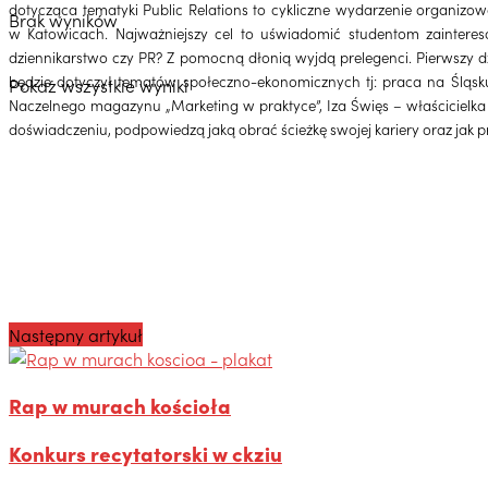
dotycząca tematyki Public Relations to cykliczne wydarzenie organizow
Brak wyników
w Katowicach. Najważniejszy cel to uświadomić studentom zaintere
dziennikarstwo czy PR? Z pomocną dłonią wyjdą prelegenci. Pierwszy d
będzie dotyczył tematów społeczno-ekonomicznych tj: praca na Śląsku
Pokaż wszystkie wyniki
Naczelnego magazynu „Marketing w praktyce”, Iza Święs – właścicielka 
doświadczeniu, podpowiedzą jaką obrać ścieżkę swojej kariery oraz jak 
Następny artykuł
Rap w murach kościoła
Konkurs recytatorski w ckziu