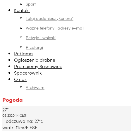
Sport
Kontakt
Tutaj dostaniesz „Kuriera”
Ważne telefony i adresy e-mail
Petycje i wnioski
Przetargi
Reklama
Ogłoszenia drobne
Promujemy Sosnowiec
Spacerownik
O nas
Archiwum
Pogoda
27°
Dabrowa Gornicza, PL
05:23
20:14 CEST
odczuwalna: 27
°C
wiatr: 11
ESE
km/h