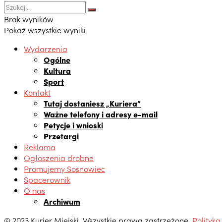
Brak wyników
Pokaż wszystkie wyniki
Wydarzenia
Ogólne
Kultura
Sport
Kontakt
Tutaj dostaniesz „Kuriera”
Ważne telefony i adresy e-mail
Petycje i wnioski
Przetargi
Reklama
Ogłoszenia drobne
Promujemy Sosnowiec
Spacerownik
O nas
Archiwum
© 2023 Kurier Miejski. Wszystkie prawa zastrzeżone.
Polityka