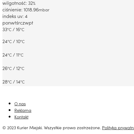
wilgotność: 32
%
ciśnienie: 1018.96
mbar
indeks uv: 4
pon
wt
śr
czw
pt
33
/ 16
°C
°C
24
/ 10
°C
°C
24
/ 11
°C
°C
26
/ 12
°C
°C
28
/ 14
°C
°C
O nas
Reklama
Kontakt
© 2023 Kurier Miejski. Wszystkie prawa zastrzeżone.
Polityka prywatn