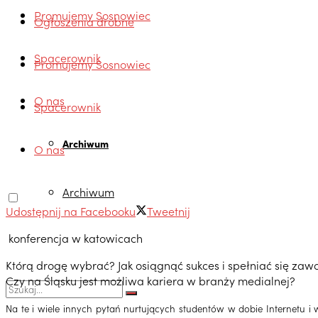
Promujemy Sosnowiec
Ogłoszenia drobne
Spacerownik
Promujemy Sosnowiec
O nas
Spacerownik
Archiwum
O nas
Archiwum
Udostępnij na Facebooku
Tweetnij
konferencja w katowicach
Którą drogę wybrać? Jak osiągnąć sukces i spełniać się za
Czy na Śląsku jest możliwa kariera w branży medialnej?
Na te i wiele innych pytań nurtujących studentów w dobie Internetu i