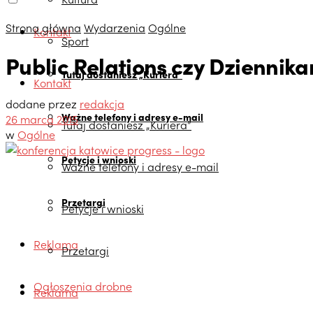
Strona główna
Wydarzenia
Ogólne
Kontakt
Sport
Public Relations czy Dziennika
Tutaj dostaniesz „Kuriera”
Kontakt
dodane przez
redakcja
Ważne telefony i adresy e-mail
26 marca 2015
Tutaj dostaniesz „Kuriera”
w
Ogólne
Petycje i wnioski
Ważne telefony i adresy e-mail
Przetargi
Petycje i wnioski
Reklama
Przetargi
Ogłoszenia drobne
Reklama