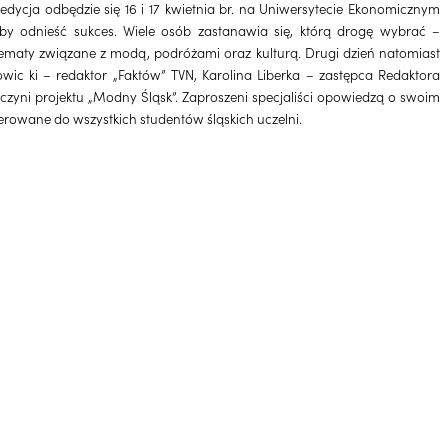
edycja odbędzie się 16 i 17 kwietnia br. na Uniwersytecie Ekonomicznym
y odnieść sukces. Wiele osób zastanawia się, którą drogę wybrać –
tematy związane z modą, podróżami oraz kulturą. Drugi dzień natomiast
ic ki – redaktor „Faktów” TVN, Karolina Liberka – zastępca Redaktora
czyni projektu „Modny Śląsk”. Zaproszeni specjaliści opowiedzą o swoim
erowane do wszystkich studentów śląskich uczelni.