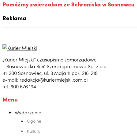
Pomóżmy zwierzakom ze Schroniska w Sosnowcu
Reklama
„Kurier Miejski” czasopismo samorządowe
– Sosnowiecka Sieć Szerokopasmowa Sp. z o.o.
41-200 Sosnowiec, ul. 3 Maja 11 pok. 216-218
e-mail:
redakcja@kuriermiejski.com.pl
tel. 600 676 194
Menu
Wydarzenia
Ogólne
Kultura