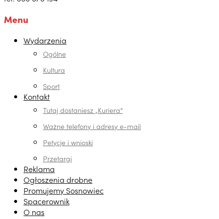
Menu
Wydarzenia
Ogólne
Kultura
Sport
Kontakt
Tutaj dostaniesz „Kuriera”
Ważne telefony i adresy e-mail
Petycje i wnioski
Przetargi
Reklama
Ogłoszenia drobne
Promujemy Sosnowiec
Spacerownik
O nas