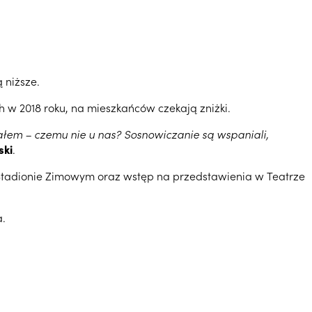
 niższe.
w 2018 roku, na mieszkańców czekają zniżki.
ślałem – czemu nie u nas? Sosnowiczanie są wspaniali,
ski
.
a Stadionie Zimowym oraz wstęp na przedstawienia w Teatrze
a.