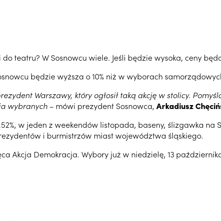
o teatru? W Sosnowcu wiele. Jeśli będzie wysoka, ceny będą
Sosnowcu będzie wyższa o 10% niż w wyborach samorządowych 
 prezydent Warszawy, który ogłosił taką akcję w stolicy. Pomy
ja wybranych
– mówi prezydent Sosnowca,
Arkadiusz Chęciń
 61,52%, w jeden z weekendów listopada, baseny, ślizgawka n
 prezydentów i burmistrzów miast województwa śląskiego.
ęca Akcja Demokracja. Wybory już w niedzielę, 13 październik