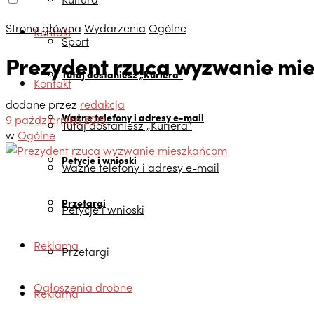
Strona główna
Wydarzenia
Ogólne
Kontakt
Sport
Prezydent rzuca wyzwanie mi
Tutaj dostaniesz „Kuriera”
Kontakt
dodane przez
redakcja
Ważne telefony i adresy e-mail
9 października 2019
Tutaj dostaniesz „Kuriera”
w
Ogólne
Petycje i wnioski
Ważne telefony i adresy e-mail
Przetargi
Petycje i wnioski
Reklama
Przetargi
Ogłoszenia drobne
Reklama