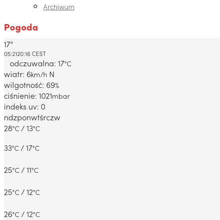
Archiwum
Pogoda
17°
Dabrowa Gornicza, PL
05:21
20:16 CEST
odczuwalna: 17
°C
wiatr: 6
N
km/h
wilgotność: 69
%
ciśnienie: 1021
mbar
indeks uv: 0
ndz
pon
wt
śr
czw
28
/ 13
°C
°C
33
/ 17
°C
°C
25
/ 11
°C
°C
25
/ 12
°C
°C
26
/ 12
°C
°C