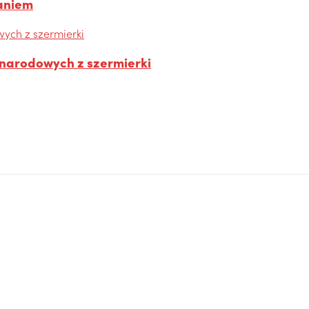
łaniem
ynarodowych z szermierki