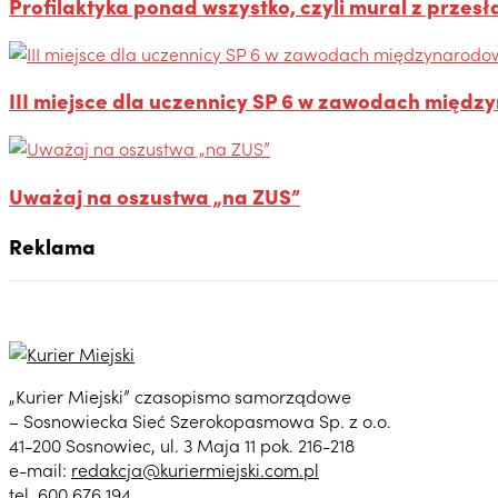
Profilaktyka ponad wszystko, czyli mural z przes
III miejsce dla uczennicy SP 6 w zawodach międz
Uważaj na oszustwa „na ZUS”
Reklama
„Kurier Miejski” czasopismo samorządowe
– Sosnowiecka Sieć Szerokopasmowa Sp. z o.o.
41-200 Sosnowiec, ul. 3 Maja 11 pok. 216-218
e-mail:
redakcja@kuriermiejski.com.pl
tel. 600 676 194