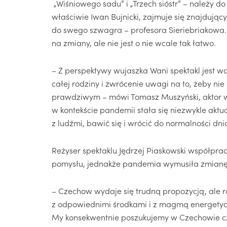
„Wiśniowego sadu” i „Trzech sióstr” – należy d
właściwie Iwan Bujnicki, zajmuje się znajdując
do swego szwagra – profesora Sieriebriakowa. 
na zmiany, ale nie jest o nie wcale tak łatwo.
– Z perspektywy wujaszka Wani spektakl jest w
całej rodziny i zwrócenie uwagi na to, żeby nie
prawdziwym – mówi Tomasz Muszyński, aktor wcie
w kontekście pandemii stała się niezwykle aktu
z ludźmi, bawić się i wrócić do normalności dn
Reżyser spektaklu Jędrzej Piaskowski współpra
pomysłu, jednakże pandemia wymusiła zmianę
– Czechow wydaje się trudną propozycją, ale ro
z odpowiednimi środkami i z magmą energetycz
My konsekwentnie poszukujemy w Czechowie cz