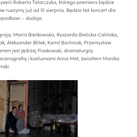
żyserii Roberta Talarczyka, którego premiera będzie
w ruszymy już od 15 sierpnia. Będzie też koncert dla
wypadkowi – dodaje.
rają: Maria Bieńkowska, Ryszarda Bielicka-Celińska,
k, Aleksander Blitek, Kamil Bochniak, Przemysław
rem jest Jędrzej Piaskowski, dramaturgią
, scenografią i kostiumami Anna Met, światłem Monika
mski.