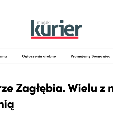
lama
Ogłoszenia drobne
Promujemy Sosnowiec
ze Zagłębia. Wielu z n
nią