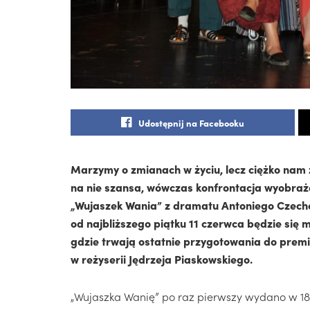
Udostępnij na Facebooku
Marzymy o zmianach w życiu, lecz ciężko nam z
na nie szansa, wówczas konfrontacja wyobrażeń 
„Wujaszek Wania” z dramatu Antoniego Czechow
od najbliższego piątku 11 czerwca będzie się
gdzie trwają ostatnie przygotowania do prem
w reżyserii Jędrzeja Piaskowskiego.
„Wujaszka Wanię” po raz pierwszy wydano w 1