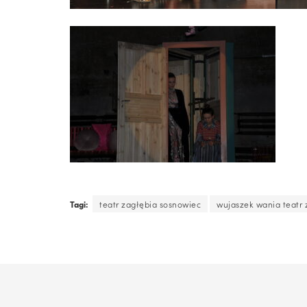
Tagi:
teatr zagłębia sosnowiec
wujaszek wania teatr 