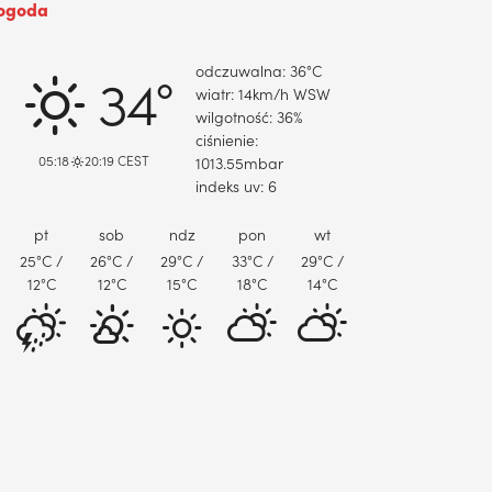
ogoda
DABROWA GORNICZA, PL
odczuwalna: 36
°C
34°
wiatr: 14
km/h
WSW
wilgotność: 36
%
ciśnienie:
05:18
20:19 CEST
1013.55
mbar
indeks uv: 6
pt
sob
ndz
pon
wt
25
°C
/
26
°C
/
29
°C
/
33
°C
/
29
°C
/
12
°C
12
°C
15
°C
18
°C
14
°C