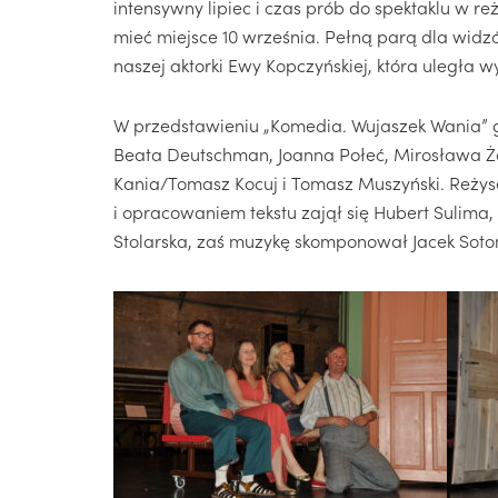
intensywny lipiec i czas prób do spektaklu w re
mieć miejsce 10 września. Pełną parą dla widzó
naszej aktorki Ewy Kopczyńskiej, która uległa 
W przedstawieniu „Komedia. Wujaszek Wania” g
Beata Deutschman, Joanna Połeć, Mirosława Ża
Kania/Tomasz Kocuj i Tomasz Muszyński. Reżyse
i opracowaniem tekstu zajął się Hubert Sulima
Stolarska, zaś muzykę skomponował Jacek Soto