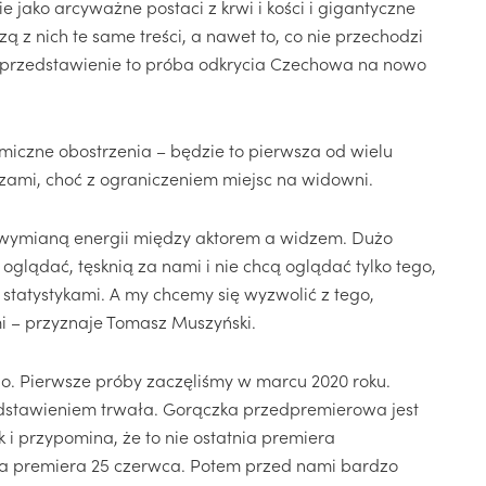
ie jako arcyważne postaci z krwi i kości i gigantyczne
dzą z nich te same treści, a nawet to, co nie przechodzi
To przedstawienie to próba odkrycia Czechowa na nowo
miczne obostrzenia – będzie to pierwsza od wielu
zami, choć z ograniczeniem miejsc na widowni.
t wymianą energii między aktorem a widzem. Dużo
glądać, tęsknią za nami i nie chcą oglądać tylko tego,
e statystykami. A my chcemy się wyzwolić z tego,
mi – przyznaje Tomasz Muszyński.
. Pierwsze próby zaczęliśmy w marcu 2020 roku.
edstawieniem trwała. Gorączka przedpremierowa jest
i przypomina, że to nie ostatnia premiera
jna premiera 25 czerwca. Potem przed nami bardzo