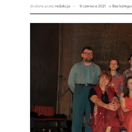
dodane przez
redakcja
9 czerwca 2021
w
Bez kategor