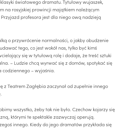
o klasyki światowego dramatu. Tytułowy wujaszek,
ym na rosyjskiej prowincji majątkiem należącym
Przyjazd profesora jest dla niego ową nadzieją
alką o przywrócenie normalności, o jakby obudzenie
 udawać tego, co jest wokół nas, tylko być kimś
lający się w tytułową rolę i dodaje, że treść sztuki
alna. – Ludzie chcą wyrwać się z domów, spotykać się
ia codziennego – wyjaśnia.
cę z Teatrem Zagłębia zaczynał od zupełnie innego
.
bimy wszystko, żeby tak nie było. Czechow kojarzy się
ną, którymi te spektakle zazwyczaj operują.
egoś innego. Kiedy do jego dramatów przykłada się