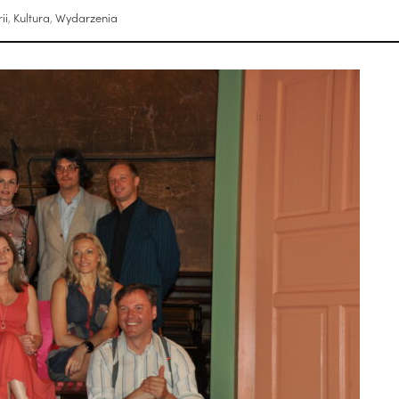
ii
,
Kultura
,
Wydarzenia