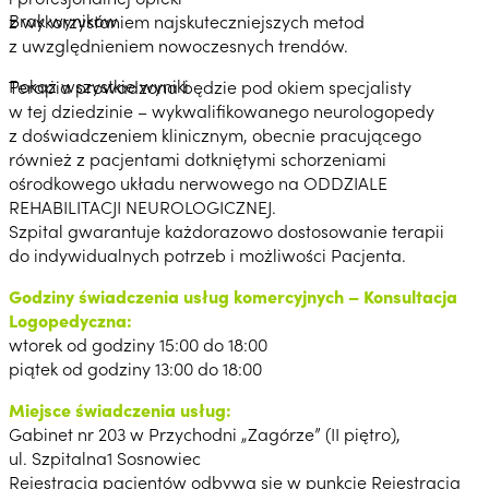
Brak wyników
z wykorzystaniem najskuteczniejszych metod
z uwzględnieniem nowoczesnych trendów.
Pokaż wszystkie wyniki
Terapia prowadzona będzie pod okiem specjalisty
w tej dziedzinie – wykwalifikowanego neurologopedy
z doświadczeniem klinicznym, obecnie pracującego
również z pacjentami dotkniętymi schorzeniami
ośrodkowego układu nerwowego na ODDZIALE
REHABILITACJI NEUROLOGICZNEJ.
Szpital gwarantuje każdorazowo dostosowanie terapii
do indywidualnych potrzeb i możliwości Pacjenta.
Godziny świadczenia usług komercyjnych – Konsultacja
Logopedyczna:
wtorek od godziny 15:00 do 18:00
piątek od godziny 13:00 do 18:00
Miejsce świadczenia usług:
Gabinet nr 203 w Przychodni „Zagórze” (II piętro),
ul. Szpitalna1 Sosnowiec
Rejestracja pacjentów odbywa się w punkcie Rejestracja