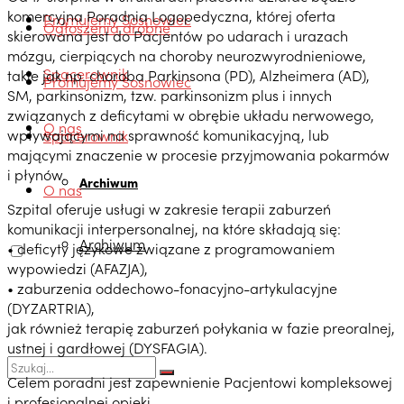
komercyjna Poradnia Logopedyczna, której oferta
Promujemy Sosnowiec
Ogłoszenia drobne
skierowana jest do Pacjentów po udarach i urazach
mózgu, cierpiących na choroby neurozwyrodnieniowe,
Spacerownik
takie jak np. choroba Parkinsona (PD), Alzheimera (AD),
Promujemy Sosnowiec
SM, parkinsonizm, tzw. parkinsonizm plus i innych
związanych z deficytami w obrębie układu nerwowego,
O nas
wpływającymi na sprawność komunikacyjną, lub
Spacerownik
mającymi znaczenie w procesie przyjmowania pokarmów
i płynów.
Archiwum
O nas
Szpital oferuje usługi w zakresie terapii zaburzeń
komunikacji interpersonalnej, na które składają się:
Archiwum
• deficyty językowe związane z programowaniem
wypowiedzi (AFAZJA),
• zaburzenia oddechowo-fonacyjno-artykulacyjne
(DYZARTRIA),
jak również terapię zaburzeń połykania w fazie preoralnej,
ustnej i gardłowej (DYSFAGIA).
Celem poradni jest zapewnienie Pacjentowi kompleksowej
i profesjonalnej opieki