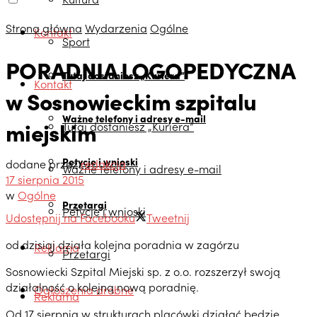
Strona główna
Wydarzenia
Ogólne
Kontakt
Sport
PORADNIA LOGOPEDYCZNA
Tutaj dostaniesz „Kuriera”
Kontakt
w Sosnowieckim szpitalu
Ważne telefony i adresy e-mail
miejskim
Tutaj dostaniesz „Kuriera”
Petycje i wnioski
dodane przez
redakcja
Ważne telefony i adresy e-mail
17 sierpnia 2015
w
Ogólne
Przetargi
Petycje i wnioski
Udostępnij na Facebooku
Tweetnij
od dzisiaj działa kolejna poradnia w zagórzu
Reklama
Przetargi
Sosnowiecki Szpital Miejski sp. z o.o. rozszerzył swoją
działalność o kolejną nową poradnię.
Ogłoszenia drobne
Reklama
Od 17 sierpnia w strukturach placówki działać będzie