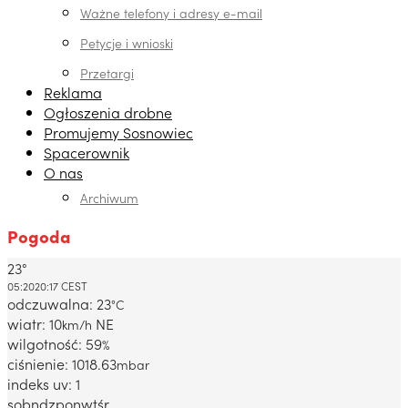
Ważne telefony i adresy e-mail
Petycje i wnioski
Przetargi
Reklama
Ogłoszenia drobne
Promujemy Sosnowiec
Spacerownik
O nas
Archiwum
Pogoda
23°
Dabrowa Gornicza, PL
05:20
20:17 CEST
odczuwalna: 23
°C
wiatr: 10
NE
km/h
wilgotność: 59
%
ciśnienie: 1018.63
mbar
indeks uv: 1
sob
ndz
pon
wt
śr