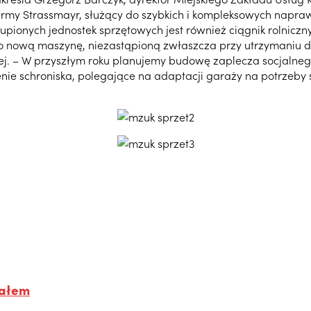
my Strassmayr, służący do szybkich i kompleksowych napraw
akupionych jednostek sprzętowych jest również ciągnik rolni
o nową maszynę, niezastąpioną zwłaszcza przy utrzymaniu d
lnej. – W przyszłym roku planujemy budowę zaplecza socjalne
e schroniska, polegające na adaptacji garaży na potrzeby sc
iałem