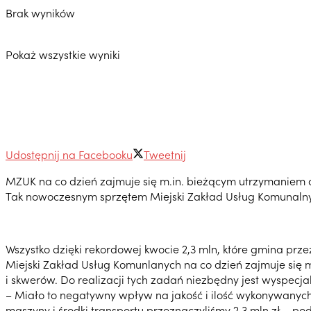
Brak wyników
Pokaż wszystkie wyniki
Udostępnij na Facebooku
Tweetnij
MZUK na co dzień zajmuje się m.in. bieżącym utrzymaniem d
Tak nowoczesnym sprzętem Miejski Zakład Usług Komunalny
Wszystko dzięki rekordowej kwocie 2,3 mln, które gmina prze
Miejski Zakład Usług Komunlanych na co dzień zajmuje się 
i skwerów. Do realizacji tych zadań niezbędny jest wyspec
– Miało to negatywny wpływ na jakość i ilość wykonywanych
maszyny i środki transportu przeznaczyliśmy 2,3 mln zł – p