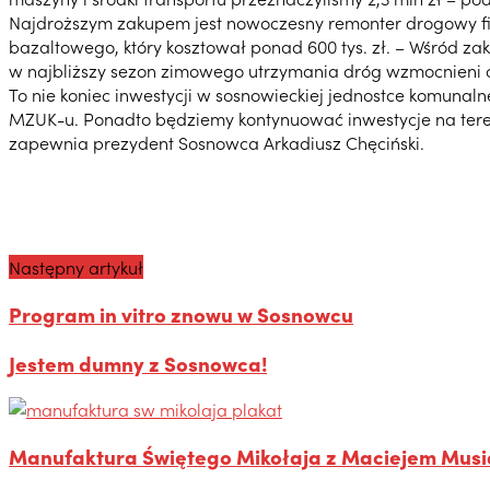
Najdroższym zakupem jest nowoczesny remonter drogowy fir
bazaltowego, który kosztował ponad 600 tys. zł. – Wśród z
w najbliższy sezon zimowego utrzymania dróg wzmocnieni 
To nie koniec inwestycji w sosnowieckiej jednostce komuna
MZUK-u. Ponadto będziemy kontynuować inwestycje na tereni
zapewnia prezydent Sosnowca Arkadiusz Chęciński.
Następny artykuł
Program in vitro znowu w Sosnowcu
Jestem dumny z Sosnowca!
Manufaktura Świętego Mikołaja z Maciejem Mus