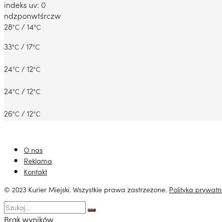
indeks uv: 0
ndz
pon
wt
śr
czw
28
/ 14
°C
°C
33
/ 17
°C
°C
24
/ 12
°C
°C
24
/ 12
°C
°C
26
/ 12
°C
°C
O nas
Reklama
Kontakt
© 2023 Kurier Miejski. Wszystkie prawa zastrzeżone.
Polityka prywatn
Brak wyników