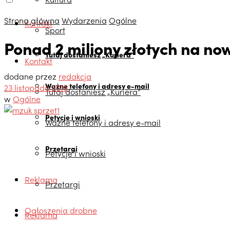
Strona główna
Wydarzenia
Ogólne
Kontakt
Sport
Ponad 2 miliony złotych na n
Tutaj dostaniesz „Kuriera”
Kontakt
dodane przez
redakcja
Ważne telefony i adresy e-mail
23 listopada 2016
Tutaj dostaniesz „Kuriera”
w
Ogólne
Petycje i wnioski
Ważne telefony i adresy e-mail
Przetargi
Petycje i wnioski
Reklama
Przetargi
Ogłoszenia drobne
Reklama