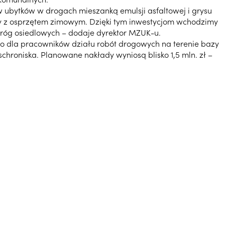
 ubytków w drogach mieszanką emulsji asfaltowej i grysu
czny z osprzętem zimowym. Dzięki tym inwestycjom wchodzimy
róg osiedlowych – dodaje dyrektor MZUK-u.
go dla pracowników działu robót drogowych na terenie bazy
hroniska. Planowane nakłady wyniosą blisko 1,5 mln. zł –