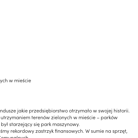
nych w mieście
dusze jakie przedsiębiorstwo otrzymało w swojej historii.
az utrzymaniem terenów zielonych w mieście – parków
 był starzejący się park maszynowy.
iśmy rekordowy zastrzyk finansowych. W sumie na sprzęt,
 Komunalnych.