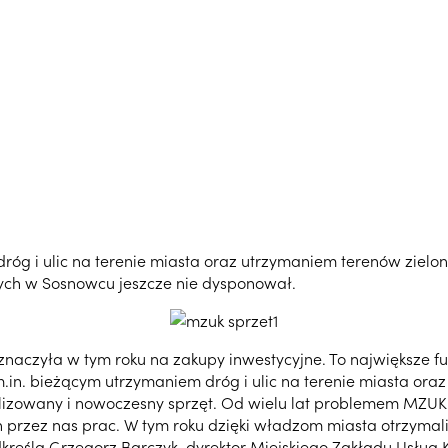
róg i ulic na terenie miasta oraz utrzymaniem terenów zielo
ch w Sosnowcu jeszcze nie dysponował.
znaczyła w tym roku na zakupy inwestycyjne. To największe fun
m.in. bieżącym utrzymaniem dróg i ulic na terenie miasta or
jalizowany i nowoczesny sprzęt. Od wielu lat problemem MZUK
 przez nas prac. W tym roku dzięki władzom miasta otrzymal
odkreśla Grzegorz Barczyk, dyrektor Miejskiego Zakładu Usług