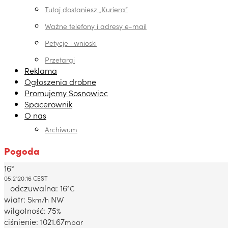
Tutaj dostaniesz „Kuriera”
Ważne telefony i adresy e-mail
Petycje i wnioski
Przetargi
Reklama
Ogłoszenia drobne
Promujemy Sosnowiec
Spacerownik
O nas
Archiwum
Pogoda
16°
Dabrowa Gornicza, PL
05:21
20:16 CEST
odczuwalna: 16
°C
wiatr: 5
NW
km/h
wilgotność: 75
%
ciśnienie: 1021.67
mbar