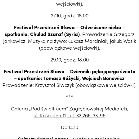
wejściówki).
27.10, godz. 18.00
Festiwal Przestrzeń Słowa –
Odwrócone niebo –
spotkanie:
Chulud Szaraf (Syria)
. Prowadzenie Grzegorz
Jankowicz. Muzyka na żywo: Łukasz Marciniak, Jakub Wosik
(obowiązkowe wejściówki)
.
29.10, godz. 18.00
Festiwal Przestrzeń Słowa –
Dzienniki pękającego świata
– spotkanie:
Tomasz Różycki, Wojciech Bonowicz
.
Prowadzenie: Krzysztof Siwczyk (obowiązkowe wejściówki).
***
Galeria „Pod świetlikiem” Zagłębiowskiej Mediateki,
ul. Kościelna 11, tel. 32 266-33-96
Do 14.10
Sekrety dawnej prasy
– wystawa regionalna.