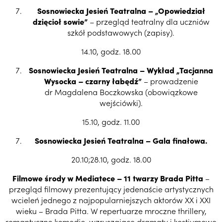
Sosnowiecka Jesień Teatralna – „Opowiedział
dzięcioł sowie”
– przegląd teatralny dla uczniów
szkół podstawowych (zapisy).
14.10, godz. 18.00
Sosnowiecka Jesień Teatralna – Wykład „Tacjanna
Wysocka – czarny łabędź”
– prowadzenie
dr Magdalena Boczkowska (obowiązkowe
wejściówki).
15.10, godz. 11.00
Sosnowiecka Jesień Teatralna – Gala finałowa.
20.10;28.10, godz. 18.00
Filmowe środy w Mediatece – 11 twarzy Brada Pitta
–
przegląd filmowy prezentujący jedenaście artystycznych
wcieleń jednego z najpopularniejszych aktorów XX i XXI
wieku – Brada Pitta. W repertuarze mroczne thrillery,
romantyczne komedie, wzruszające dramaty i kostiumowe