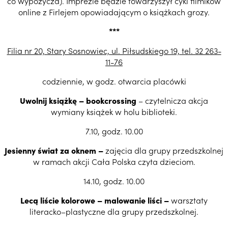
co wypożycza). Imprezie będzie towarzyszył cykl filmików
online z Firlejem opowiadającym o książkach grozy.
***
Filia nr 20, Stary Sosnowiec, ul. Piłsudskiego 19, tel. 32 263-
11-76
codziennie, w godz. otwarcia placówki
Uwolnij książkę – bookcrossing
– czytelnicza akcja
wymiany książek w holu biblioteki.
7.10, godz. 10.00
Jesienny świat za oknem –
zajęcia dla grupy przedszkolnej
w ramach akcji Cała Polska czyta dzieciom.
14.10, godz. 10.00
Lecą liście kolorowe – malowanie liści –
warsztaty
literacko–plastyczne dla grupy przedszkolnej.