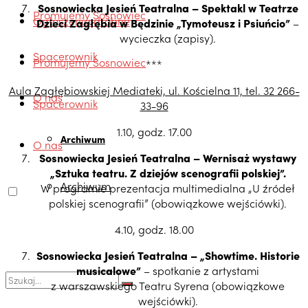
Sosnowiecka Jesień Teatralna – Spektakl w Teatrze
Promujemy Sosnowiec
Ogłoszenia drobne
Dzieci Zagłębia w Będzinie „Tymoteusz i Psiuńcio”
–
wycieczka (zapisy).
Spacerownik
Promujemy Sosnowiec
***
Aula Zagłębiowskiej Mediateki, ul. Kościelna 11, tel. 32 266-
O nas
Spacerownik
33-96
1.10, godz. 17.00
Archiwum
O nas
Sosnowiecka Jesień Teatralna – Wernisaż wystawy
„Sztuka teatru. Z dziejów scenografii polskiej”.
Archiwum
W programie prezentacja multimedialna „U źródeł
polskiej scenografii” (obowiązkowe wejściówki).
4.10, godz. 18.00
Sosnowiecka Jesień Teatralna – „Showtime. Historie
musicalowe”
– spotkanie z artystami
z warszawskiego Teatru Syrena (obowiązkowe
wejściówki).