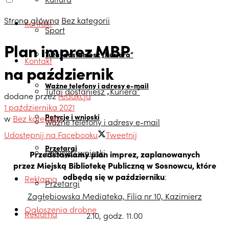
Strona główna
Bez kategorii
Kontakt
Sport
Plan imprez MBP
Tutaj dostaniesz „Kuriera”
Kontakt
na październik
Ważne telefony i adresy e-mail
Tutaj dostaniesz „Kuriera”
dodane przez
redakcja
1 października 2021
Petycje i wnioski
w
Bez kategorii
Ważne telefony i adresy e-mail
Udostępnij na Facebooku
Tweetnij
Przetargi
Petycje i wnioski
Przedstawiamy plan imprez, zaplanowanych
przez Miejską Bibliotekę Publiczną w Sosnowcu, które
odbędą się w
październiku
:
Reklama
Przetargi
Zagłębiowska Mediateka, Filia nr 10, Kazimierz
Ogłoszenia drobne
Reklama
2.10, godz. 11.00