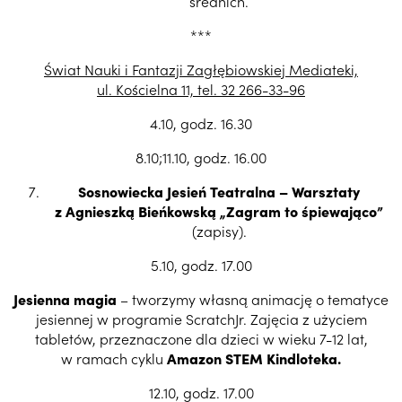
średnich.
***
Świat Nauki i Fantazji Zagłębiowskiej Mediateki,
ul. Kościelna 11, tel. 32 266-33-96
4.10, godz. 16.30
8.10;11.10, godz. 16.00
Sosnowiecka Jesień Teatralna – Warsztaty
z Agnieszką Bieńkowską „Zagram to śpiewająco”
(zapisy).
5.10, godz. 17.00
Jesienna magia
– tworzymy własną animację o tematyce
jesiennej w programie ScratchJr. Zajęcia z użyciem
tabletów, przeznaczone dla dzieci w wieku 7-12 lat,
w ramach cyklu
Amazon STEM Kindloteka.
12.10, godz. 17.00