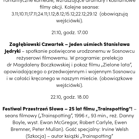
filmy akcji. Kolejne seanse:
3.11;10.11;17.11;24.11;1.12;8.12;15.12;22.12;29.12 (obowiązują
wejściówki).
21.10, godz. 17.00
Zagłębiowski Czwartek
– Jeden uśmiech Stanisława
Jędryki
– spotkanie poświęcone urodzonemu w Sosnowcu
reżyserowi filmowemu. W programie: prelekcja
dr Magdaleny Boczkowskiej i pokaz filmu „Zielone lata”,
opowiadającego o przedwojennym i wojennym Sosnowcu
i w całości kręconego w naszym mieście. (obowiązkowe
wejściówki).
22.10, godz. 18.00
Festiwal Przestrzeń Słowa – 25 lat filmu „Trainspotting”!
–
seans filmowy („Trainspotting”, 1996 r., 93 min., reż. Danny
Boyle, wyst. Ewan McGregor, Robert Carlyle, Ewen
Bremner, Peter Mullan). Gość specjalny: Irvine Welsh
(Szkocja) – autor książki „Trainspotting”