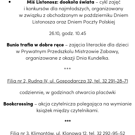
Miś Listonosz: dookoła świata
– cykl zajęć
i konkursów dla najmłodszych, organizowany
w związku z obchodzonym w październiku Dniem
Listonosza oraz Dniem Poczty Polskiej
26.10, godz. 10.45
Bunio trafia w dobre ręce
– zajęcia literackie dla dzieci
w Prywatnym Przedszkolu Mistrzowie Zabawy,
organizowane z okazji Dnia Kundelka.
***
Filia nr 2, Rudna IV, ul. Gospodarcza 32, tel. 32 291-28-71
codziennie, w godzinach otwarcia placówki
Bookcrossing
– akcja czytelnicza polegająca na wymianie
książek między czytelnikami.
***
Filia nr 3, Klimontów, ul. Klonowa 12, tel. 32 292-95-52