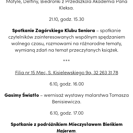
Motyle, Delfiny, Biedronki z Przedszkola Akademia Pana
Kleksa.
21.10, godz. 15.30
Spotkanie Zagórskiego Klubu Seniora
– spotkanie
czytelników zainteresowanych wspólnym spędzaniem
wolnego czasu, rozmowami na różnorodne tematy,
wymianą zdań na temat przeczytanych książek.
***
Filia nr 15 Mec, S. Kisielewskiego 9a, 32 263 31 78
6.10, godz. 16.00
Gasimy Światło
– wernisaż wystawy malarstwa Tomasza
Benisiewicza.
6.10, godz. 17.00
Spotkanie z podróżnikiem Mieczysławem Bieńkiem
Hajerem
.